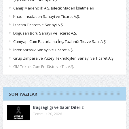
Camiş Madencilik A.Ş. Bilecik Maden İşletmeleri
Knauf Insulation Sanayi ve Ticaret A.Ş.
İzocam Ticaret ve Sanayi A.Ş.
Doğusan Boru Sanayii ve Ticaret A.Ş.
Camyapı Cam Pazarlama İnş. Taahhüt Tic. ve San. A.Ş.
İnter Abrasiv Sanayi ve Ticaret A.Ş.
Grup Zımpara ve Yüzey Teknolojileri Sanayi ve Ticaret A.Ş.
GM Teknik Cam Endüstri ve Tic. A.Ş.
SON YAZILAR
Başsağlığı ve Sabır Dileriz
Temmuz 20, 2026