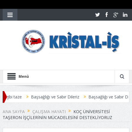
Menü
gibi taze
Başsağlığı ve Sabır Dileriz
Başsağlığı ve Sabır Dileriz
LEŞMESİ ANLAŞMAYLA SONUÇLANDI
Üyelerimize Duyuru
ANA SAYFA
ÇALIŞMA HAYATI
KOÇ ÜNIVERSITESI
TAŞERON İŞÇILERININ MÜCADELESINI DESTEKLIYORUZ