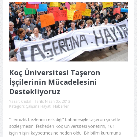
Koç Üniversitesi Taşeron
İşçilerinin Mücadelesini
Destekliyoruz
Yazar:
kristal
Tarih:
Nisan 05, 2013
Kategori:
Çalışma Hayatı
,
Haberler
“Temizlik bezlerinin eskidiği” bahanesiyle taşeron şirketle
sözleşmesini fesheden Koç Üniversitesi yönetimi, 161
işçinin işini kaybetmesine neden oldu. Bir bilim kurumuna