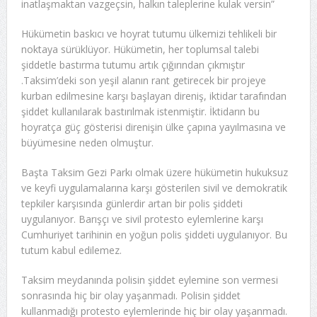
inatlaşmaktan vazgeçsin, halkın taleplerine kulak versin”
Hükümetin baskıcı ve hoyrat tutumu ülkemizi tehlikeli bir
noktaya sürüklüyor. Hükümetin, her toplumsal talebi
şiddetle bastırma tutumu artık çığırından çıkmıştır
.Taksim’deki son yeşil alanın rant getirecek bir projeye
kurban edilmesine karşı başlayan direniş, iktidar tarafından
şiddet kullanılarak bastırılmak istenmiştir. İktidarın bu
hoyratça güç gösterisi direnişin ülke çapına yayılmasına ve
büyümesine neden olmuştur.
Başta Taksim Gezi Parkı olmak üzere hükümetin hukuksuz
ve keyfi uygulamalarına karşı gösterilen sivil ve demokratik
tepkiler karşısında günlerdir artan bir polis şiddeti
uygulanıyor. Barışçı ve sivil protesto eylemlerine karşı
Cumhuriyet tarihinin en yoğun polis şiddeti uygulanıyor. Bu
tutum kabul edilemez.
Taksim meydanında polisin şiddet eylemine son vermesi
sonrasında hiç bir olay yaşanmadı. Polisin şiddet
kullanmadığı protesto eylemlerinde hiç bir olay yaşanmadı.