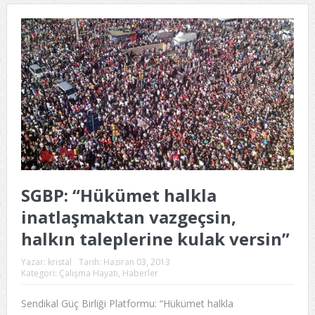
SGBP: “Hükümet halkla
inatlaşmaktan vazgeçsin,
halkın taleplerine kulak versin”
Yazar:
kristal
Tarih:
Haziran 03, 2013
Kategori:
Çalışma Hayatı
,
Haberler
Sendikal Güç Birliği Platformu: “Hükümet halkla