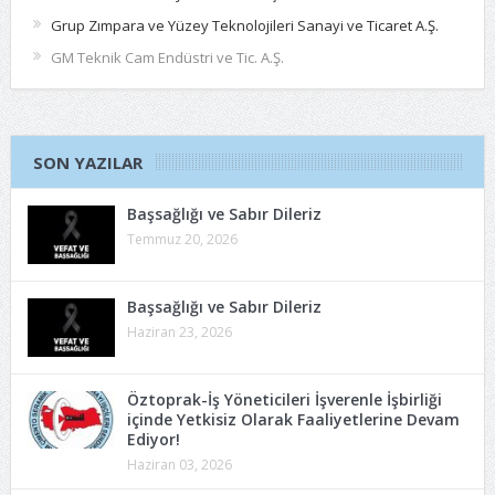
Grup Zımpara ve Yüzey Teknolojileri Sanayi ve Ticaret A.Ş.
GM Teknik Cam Endüstri ve Tic. A.Ş.
SON YAZILAR
Başsağlığı ve Sabır Dileriz
Temmuz 20, 2026
Başsağlığı ve Sabır Dileriz
Haziran 23, 2026
Öztoprak-İş Yöneticileri İşverenle İşbirliği
içinde Yetkisiz Olarak Faaliyetlerine Devam
Ediyor!
Haziran 03, 2026