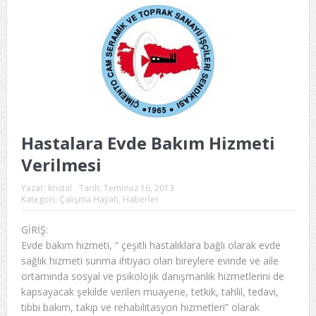
Hastalara Evde Bakım Hizmeti
Verilmesi
Yazar:
kristal
Tarih:
Temmuz 16, 2013
Kategori:
Çalışma Hayatı
,
Haberler
GİRİŞ:
Evde bakım hizmeti, “ çeşitli hastalıklara bağlı olarak evde
sağlık hizmeti sunma ihtiyacı olan bireylere evinde ve aile
ortamında sosyal ve psikolojik danışmanlık hizmetlerini de
kapsayacak şekilde verilen muayene, tetkik, tahlil, tedavi,
tıbbı bakım, takip ve rehabilitasyon hizmetleri” olarak