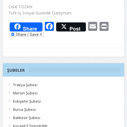
Celal TOZAN
Türk-İş Sosyal Güvenlik Danışmanı
Facebook
Email
Prin
Share
Post
ŞUBELER
Trakya Şubesi
Mersin Şubesi
Eskişehir Şubesi
Bursa Şubesi
Balıkesir Şubesi
Kocaeli İl Temsilciliği