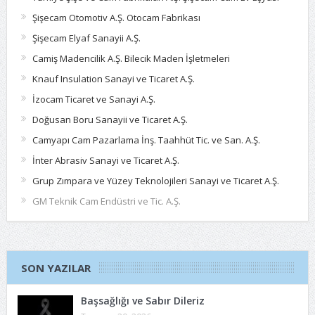
Şişecam Otomotiv A.Ş. Otocam Fabrikası
Şişecam Elyaf Sanayii A.Ş.
Camiş Madencilik A.Ş. Bilecik Maden İşletmeleri
Knauf Insulation Sanayi ve Ticaret A.Ş.
İzocam Ticaret ve Sanayi A.Ş.
Doğusan Boru Sanayii ve Ticaret A.Ş.
Camyapı Cam Pazarlama İnş. Taahhüt Tic. ve San. A.Ş.
İnter Abrasiv Sanayi ve Ticaret A.Ş.
Grup Zımpara ve Yüzey Teknolojileri Sanayi ve Ticaret A.Ş.
GM Teknik Cam Endüstri ve Tic. A.Ş.
SON YAZILAR
Başsağlığı ve Sabır Dileriz