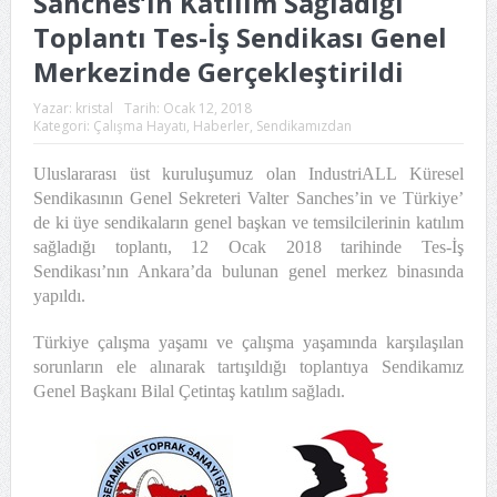
Sanches’in Katılım Sağladığı
Toplantı Tes-İş Sendikası Genel
Merkezinde Gerçekleştirildi
Yazar:
kristal
Tarih:
Ocak 12, 2018
Kategori:
Çalışma Hayatı
,
Haberler
,
Sendikamızdan
Uluslararası üst kuruluşumuz olan IndustriALL Küresel
Sendikasının Genel Sekreteri Valter Sanches’in ve Türkiye’
de ki üye sendikaların genel başkan ve temsilcilerinin katılım
sağladığı toplantı, 12 Ocak 2018 tarihinde Tes-İş
Sendikası’nın Ankara’da bulunan genel merkez binasında
yapıldı.
Türkiye çalışma yaşamı ve çalışma yaşamında karşılaşılan
sorunların ele alınarak tartışıldığı toplantıya Sendikamız
Genel Başkanı Bilal Çetintaş katılım sağladı.