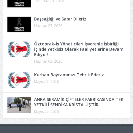
Temmuz 20, 2026
Başsağlığı ve Sabır Dileriz
Haziran 23, 2026
Öztoprak-İş Yöneticileri İşverenle İşbirliği
içinde Yetkisiz Olarak Faaliyetlerine Devam
Ediyor!
Haziran 03, 2026
Kurban Bayramınızı Tebrik Ederiz
Mayıs 27, 2026
ANKA SERAMİK ÇİFTELER FABRİKASINDA TEK
YETKİLİ SENDİKA KRİSTAL-İŞ’TİR
Mayıs 25, 2026