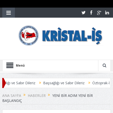
Menü
 ve Sabır Dileriz
Başsağlığı ve Sabır Dileriz
Öztoprak-İş Yönetici
 SONUÇLANDI
Üyelerimize Duyuru
ANA SAYFA
HABERLER
YENİ BİR ADIM YENİ BİR
BAŞLANGIÇ