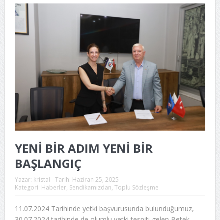
YENİ BİR ADIM YENİ BİR
BAŞLANGIÇ
Yazar:
kristal
Tarih:
Haziran 25, 2025
Kategori:
Haberler
,
Sendikamızdan
,
Toplu Sözleşme
11.07.2024 Tarihinde yetki başvurusunda bulunduğumuz,
30.07.2024 tarihinde de olumlu yetki tespiti gelen Betek