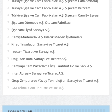
Türkiye Şişe ve Cam Fabrikaları A.Ş. Şişecam Cam Ambalaj
Türkiye Şişe ve Cam Fabrikaları A.Ş. Şişecam Düzcam
Türkiye Şişe ve Cam Fabrikaları A.Ş. Şişecam Cam Ev Eşyası
Şişecam Otomotiv A.Ş. Otocam Fabrikası
Şişecam Elyaf Sanayii A.Ş.
Camiş Madencilik A.Ş. Bilecik Maden İşletmeleri
Knauf Insulation Sanayi ve Ticaret A.Ş.
İzocam Ticaret ve Sanayi A.Ş.
Doğusan Boru Sanayii ve Ticaret A.Ş.
Camyapı Cam Pazarlama İnş. Taahhüt Tic. ve San. A.Ş.
İnter Abrasiv Sanayi ve Ticaret A.Ş.
Grup Zımpara ve Yüzey Teknolojileri Sanayi ve Ticaret A.Ş.
GM Teknik Cam Endüstri ve Tic. A.Ş.
SON YAZILAR