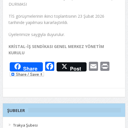
DURMASI
TİS görüşmelerinin ikinci toplantısının 23 Şubat 2026
tarihinde yapılması kararlaştırıldı.
Üyelerimize saygıyla duyurulur.
KRİSTAL-İŞ SENDİKASI GENEL MERKEZ YÖNETİM
KURULU
Facebook
Email
Prin
Share
Post
ŞUBELER
Trakya Şubesi