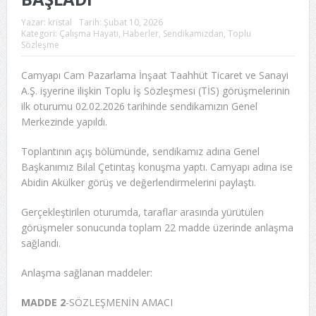
Yazar:
kristal
Tarih:
Şubat 10, 2026
Kategori:
Çalışma Hayatı
,
Haberler
,
Sendikamızdan
,
Toplu
Sözleşme
Camyapı Cam Pazarlama İnşaat Taahhüt Ticaret ve Sanayi
A.Ş. işyerine ilişkin Toplu İş Sözleşmesi (TİS) görüşmelerinin
ilk oturumu 02.02.2026 tarihinde sendikamızın Genel
Merkezinde yapıldı.
Toplantının açış bölümünde, sendikamız adına Genel
Başkanımız Bilal Çetintaş konuşma yaptı. Camyapı adına ise
Abidin Akülker görüş ve değerlendirmelerini paylaştı.
Gerçekleştirilen oturumda, taraflar arasında yürütülen
görüşmeler sonucunda toplam 22 madde üzerinde anlaşma
sağlandı.
Anlaşma sağlanan maddeler:
MADDE 2
-SÖZLEŞMENİN AMACI