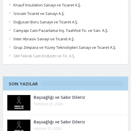
Knauf Insulation Sanayi ve Ticaret A.Ş.
İzocam Ticaret ve Sanayi A.Ş.
Doğusan Boru Sanayii ve Ticaret A.Ş.
Camyapı Cam Pazarlama İnş. Taahhüt Tic. ve San. A.Ş.
İnter Abrasiv Sanayi ve Ticaret A.Ş.
Grup Zımpara ve Yüzey Teknolojileri Sanayi ve Ticaret A.Ş.
GM Teknik Cam Endüstri ve Tic. A.Ş.
SON YAZILAR
Başsağlığı ve Sabır Dileriz
Temmuz 20, 2026
Başsağlığı ve Sabır Dileriz
Haziran 23, 2026