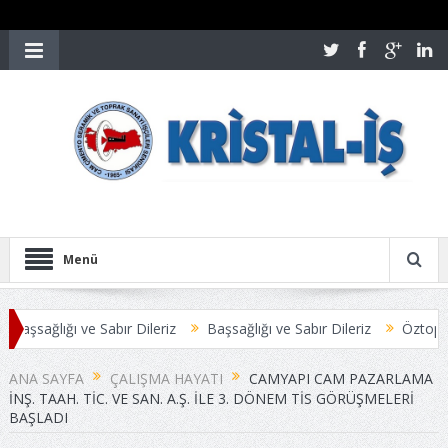
Menü
şsağlığı ve Sabır Dileriz
Başsağlığı ve Sabır Dileriz
Öztoprak-İş 
ANA SAYFA
ÇALIŞMA HAYATI
CAMYAPI CAM PAZARLAMA
İNŞ. TAAH. TİC. VE SAN. A.Ş. İLE 3. DÖNEM TİS GÖRÜŞMELERİ
BAŞLADI