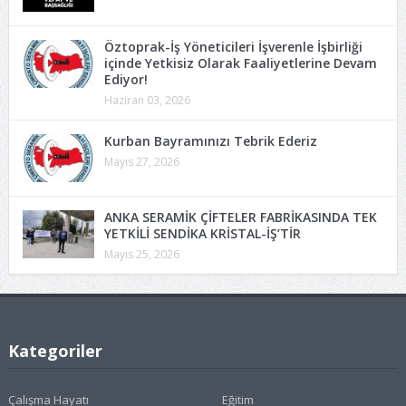
Öztoprak-İş Yöneticileri İşverenle İşbirliği
içinde Yetkisiz Olarak Faaliyetlerine Devam
Ediyor!
Haziran 03, 2026
Kurban Bayramınızı Tebrik Ederiz
Mayıs 27, 2026
ANKA SERAMİK ÇİFTELER FABRİKASINDA TEK
YETKİLİ SENDİKA KRİSTAL-İŞ’TİR
Mayıs 25, 2026
Kategoriler
Çalışma Hayatı
Eğitim