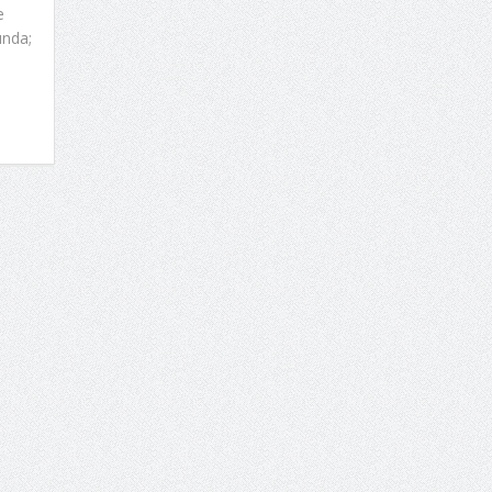
e
ında;