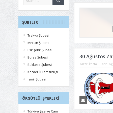
ŞUBELER
Trakya Şubesi
Mersin Şubesi
Eskişehir Şubesi
30 Ağustos Za
Bursa Şubesi
Yazar:
kristal
Tarih:
Ağ
Balıkesir Şubesi
Kocaeli İl Temsilciliği
İzmir Şubesi
ÖRGÜTLÜ İŞYERLERI
Türkiye Şişe ve Cam