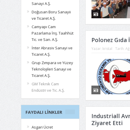
Sanayi A.Ş.
Doğusan Boru Sanayii
ve Ticaret A.Ş.
Camyapı Cam
Pazarlama İnş. Taahhüt
Polonez Gıda İ
Tic. ve San. A.Ş.
İnter Abrasiv Sanayi ve
Yazar:
kristal
Tarih:
Ağ
Ticaret A.Ş.
Grup Zımpara ve Yüzey
Teknolojileri Sanayi ve
Ticaret A.Ş.
GM Teknik Cam
Endüstri ve Tic. A.Ş.
FAYDALI LINKLER
Industriall A
Ziyaret Etti
Asgari Ücret