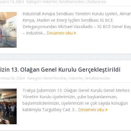
ustos 14, 2024
Kategori:
Haberler
,
Sendikamızdan
,
Uluslararası
Industriall Avrupa Sendikası Yönetim Kurulu üyeleri, Alma
Kimya, Maden ve Enerji İşçileri Sendikası IG BCE
Delegasyonundan Michael Vassiliadis – IG BCE Genel Baş
– IndustriA...
Devamını oku
zin 13. Olağan Genel Kurulu Gerçekleştirildi
mmuz 03, 2024
Kategori:
Genel Kurullar
,
Haberler
,
Sendikamızdan
Trakya Şubemizin 13. Olağan Genel Kurulu Genel Merkez
Yönetim Kurulu üyelerimizin, şube başkanlarımızın,
baştemsilcilerimizin, üyelerimizin ve çok sayıda konuğun
katılımıyla Turgutbey Cad. 3...
Devamını oku