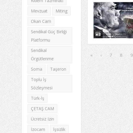
Kıdem Tazminatı
Mevzuat
Miting
Okan Cam
Sendikal Güç Birliği
Platformu
Sendikal
«
‹
7
8
9
Örgütlenme
Soma
Taşeron
Toplu İş
Sözleşmesi
Türk-İş
ÇETAŞ CAM
Ücretsiz Izin
İzocam
İşsizlik