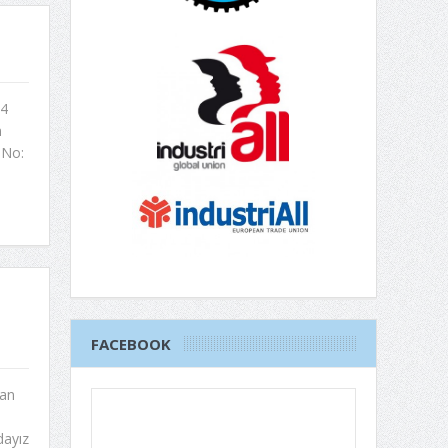
24
n
 No:
FACEBOOK
lan
dayız