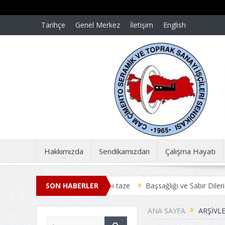
Tarihçe
Genel Merkez
İletişim
English
Hakkımızda
Sendikamızdan
Çalışma Hayatı
nümünde acılar dün gibi taze
SON HABERLER
Başsağlığı ve Sabır Dileriz
Başsağl
ME TOPLU İŞ SÖZLEŞMESİ ANLAŞMAYLA SONUÇLANDI
Üyelerim
ANA SAYFA
ARŞIVLE