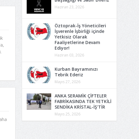
Haziran 23, 2026
Öztoprak-İş Yöneticileri
İşverenle İşbirliği içinde
Yetkisiz Olarak
ik
Faaliyetlerine Devam
a,
Ediyor!
.
Haziran 03, 2026
Kurban Bayramınızı
Tebrik Ederiz
Mayıs 27, 2026
ANKA SERAMİK ÇİFTELER
FABRİKASINDA TEK YETKİLİ
SENDİKA KRİSTAL-İŞ’TİR
Mayıs 25, 2026
daha