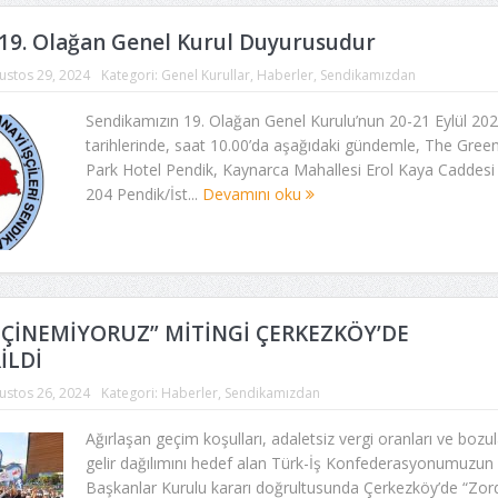
19. Olağan Genel Kurul Duyurusudur
ustos 29, 2024
Kategori:
Genel Kurullar
,
Haberler
,
Sendikamızdan
Sendikamızın 19. Olağan Genel Kurulu’nun 20-21 Eylül 20
tarihlerinde, saat 10.00’da aşağıdaki gündemle, The Gree
Park Hotel Pendik, Kaynarca Mahallesi Erol Kaya Caddesi
204 Pendik/İst...
Devamını oku
EÇİNEMİYORUZ” MİTİNGİ ÇERKEZKÖY’DE
İLDİ
ustos 26, 2024
Kategori:
Haberler
,
Sendikamızdan
Ağırlaşan geçim koşulları, adaletsiz vergi oranları ve bozu
gelir dağılımını hedef alan Türk-İş Konfederasyonumuzun
Başkanlar Kurulu kararı doğrultusunda Çerkezköy’de “Zor