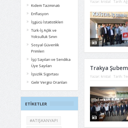
Yazar:
kristal
Tarih:
Ağ
Kıdem Tazminatı
Enflasyon
İşgücü İstatistikleri
Türk-İş Açlık ve
Yoksulluk Sınırı
Sosyal Güvenlik
Primleri
İşçi Sayıları ve Sendika
Üye Sayıları
Trakya Şubemi
İşsizlik Sigortası
Yazar:
kristal
Tarih:
Te
Gelir Vergisi Oranları
ETIKETLER
#ATIŞKANYAPI