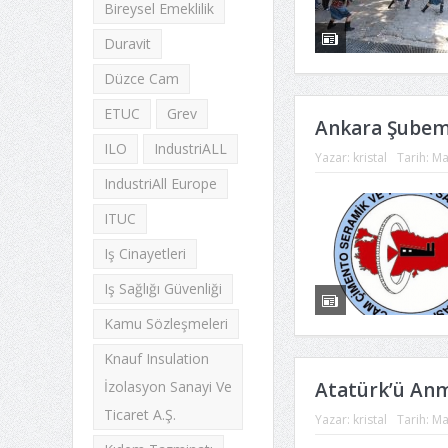
Bireysel Emeklilik
Duravit
Düzce Cam
ETUC
Grev
Ankara Şubemi
ILO
IndustriALL
Yazar:
kristal
Tarih:
Ma
IndustriAll Europe
ITUC
Iş Cinayetleri
Iş Sağlığı Güvenliği
Kamu Sözleşmeleri
Knauf Insulation
Atatürk’ü Anm
İzolasyon Sanayi Ve
Ticaret A.Ş.
Yazar:
kristal
Tarih:
Ma