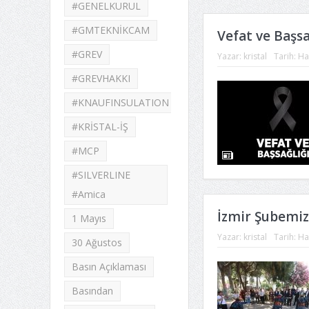
#GENELKURUL
#GMTEKNİKCAM
Vefat ve Başsa
#GREV
Yazar:
kristal
Tarih:
Ha
#GREVHAKKI
#KNAUFINSULATION
#KRİSTAL-İŞ
#MCP
#SILVERLINE
#Amica
İzmir Şubemizi
1 Mayıs
Yazar:
kristal
Tarih:
Ha
30 Ağustos
Basın Açıklaması
Basından