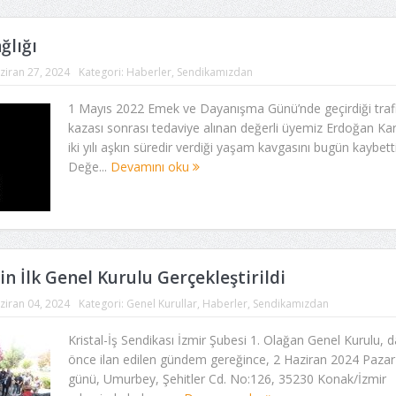
ğlığı
ziran 27, 2024
Kategori:
Haberler
,
Sendikamızdan
1 Mayıs 2022 Emek ve Dayanışma Günü’nde geçirdiği traf
kazası sonrası tedaviye alınan değerli üyemiz Erdoğan Kar
iki yılı aşkın süredir verdiği yaşam kavgasını bugün kaybetti
Değe...
Devamını oku
n İlk Genel Kurulu Gerçekleştirildi
ziran 04, 2024
Kategori:
Genel Kurullar
,
Haberler
,
Sendikamızdan
Kristal-İş Sendikası İzmir Şubesi 1. Olağan Genel Kurulu, 
önce ilan edilen gündem gereğince, 2 Haziran 2024 Pazar
günü, Umurbey, Şehitler Cd. No:126, 35230 Konak/İzmir