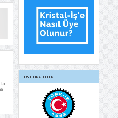
41
ÜST ÖRGÜTLER
 bir
mal