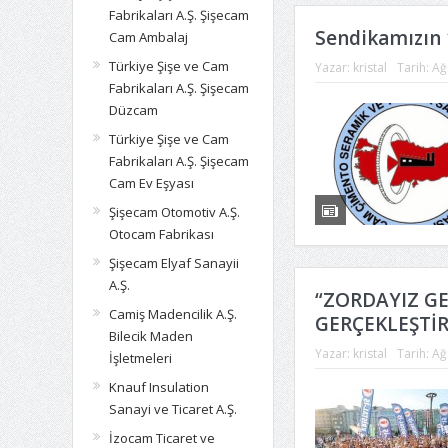
Fabrikaları A.Ş. Şişecam
Sendikamızın 
Cam Ambalaj
Türkiye Şişe ve Cam
Yazar:
kristal
Tarih:
Ağ
Fabrikaları A.Ş. Şişecam
Düzcam
Türkiye Şişe ve Cam
Fabrikaları A.Ş. Şişecam
Cam Ev Eşyası
Şişecam Otomotiv A.Ş.
Otocam Fabrikası
Şişecam Elyaf Sanayii
A.Ş.
“ZORDAYIZ G
Camiş Madencilik A.Ş.
GERÇEKLEŞTİR
Bilecik Maden
Yazar:
kristal
Tarih:
Ağ
İşletmeleri
Knauf Insulation
Sanayi ve Ticaret A.Ş.
İzocam Ticaret ve