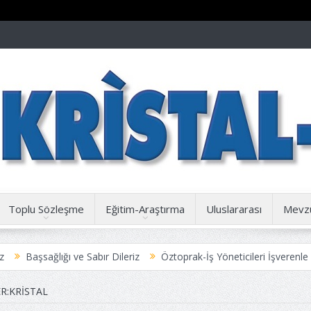
Toplu Sözleşme
Eğitim-Araştırma
Uluslararası
Mevz
ığı ve Sabır Dileriz
Öztoprak-İş Yöneticileri İşverenle İşbirliği için
ize Duyuru
R:KRISTAL