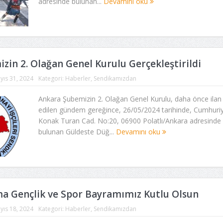
adresinde bulunan...
Devamını oku
zin 2. Olağan Genel Kurulu Gerçekleştirildi
yıs 31, 2024
Kategori:
Haberler
,
Sendikamızdan
Ankara Şubemizin 2. Olağan Genel Kurulu, daha önce ilan
edilen gündem gereğince, 26/05/2024 tarihinde, Cumhuriy
Konak Turan Cad. No:20, 06900 Polatlı/Ankara adresinde
bulunan Güldeste Düğ...
Devamını oku
a Gençlik ve Spor Bayramımız Kutlu Olsun
yıs 18, 2024
Kategori:
Haberler
,
Sendikamızdan