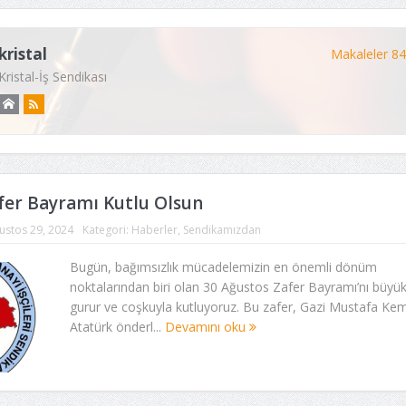
kristal
Makaleler 8
Kristal-İş Sendikası
fer Bayramı Kutlu Olsun
ustos 29, 2024
Kategori:
Haberler
,
Sendikamızdan
Bugün, bağımsızlık mücadelemizin en önemli dönüm
noktalarından biri olan 30 Ağustos Zafer Bayramı’nı büyük
gurur ve coşkuyla kutluyoruz. Bu zafer, Gazi Mustafa Ke
Atatürk önderl...
Devamını oku