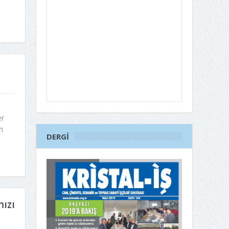
er
n
DERGI
ızı