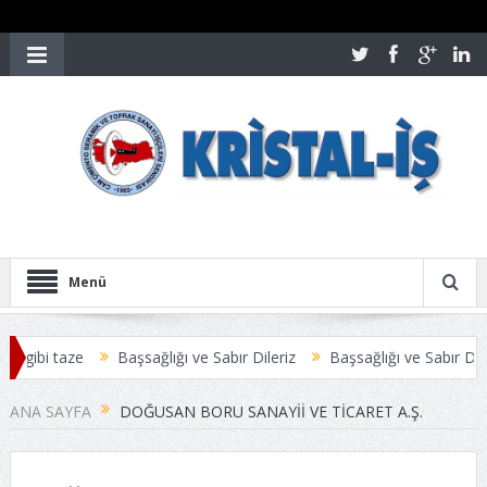
Menü
 gibi taze
Başsağlığı ve Sabır Dileriz
Başsağlığı ve Sabır Dileri
ZLEŞMESİ ANLAŞMAYLA SONUÇLANDI
Üyelerimize Duyuru
ANA SAYFA
DOĞUSAN BORU SANAYII VE TICARET A.Ş.