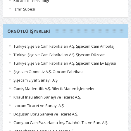
Kocaeli İl Temsilciliği
İzmir Şubesi
ÖRGÜTLÜ İŞYERLERI
Türkiye Şişe ve Cam Fabrikaları A.Ş. Şişecam Cam Ambalaj
Türkiye Şişe ve Cam Fabrikaları A.Ş. Şişecam Düzcam
Türkiye Şişe ve Cam Fabrikaları A.Ş. Şişecam Cam Ev Eşyası
Şişecam Otomotiv A.Ş. Otocam Fabrikası
Şişecam Elyaf Sanayii A.Ş.
Camiş Madencilik A.Ş. Bilecik Maden İşletmeleri
Knauf Insulation Sanayi ve Ticaret A.Ş.
İzocam Ticaret ve Sanayi A.Ş.
Doğusan Boru Sanayii ve Ticaret A.Ş.
Camyapı Cam Pazarlama İnş. Taahhüt Tic. ve San. A.Ş.