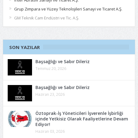
İnter Abrasiv Sanayi ve Ticaret A.Ş.
Grup Zımpara ve Yüzey Teknolojileri Sanayi ve Ticaret A.Ş.
GM Teknik Cam Endüstri ve Tic. A.Ş.
SON YAZILAR
Başsağlığı ve Sabır Dileriz
Temmuz 20, 2026
Başsağlığı ve Sabır Dileriz
Haziran 23, 2026
Öztoprak-İş Yöneticileri İşverenle İşbirliği
içinde Yetkisiz Olarak Faaliyetlerine Devam
Ediyor!
Haziran 03, 2026