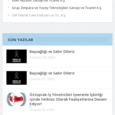
İnter Abrasiv Sanayi ve Ticaret A.Ş.
Grup Zımpara ve Yüzey Teknolojileri Sanayi ve Ticaret A.Ş.
GM Teknik Cam Endüstri ve Tic. A.Ş.
SON YAZILAR
Başsağlığı ve Sabır Dileriz
Temmuz 20, 2026
Başsağlığı ve Sabır Dileriz
Haziran 23, 2026
Öztoprak-İş Yöneticileri İşverenle İşbirliği
içinde Yetkisiz Olarak Faaliyetlerine Devam
Ediyor!
Haziran 03, 2026