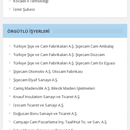
Kocaeli İl Temsilciliği
İzmir Şubesi
ÖRGÜTLÜ İŞYERLERI
Türkiye Şişe ve Cam Fabrikaları A.Ş. Şişecam Cam Ambalaj
Türkiye Şişe ve Cam Fabrikaları A.Ş. Şişecam Düzcam
Türkiye Şişe ve Cam Fabrikaları A.Ş. Şişecam Cam Ev Eşyası
Şişecam Otomotiv A.Ş. Otocam Fabrikası
Şişecam Elyaf Sanayii A.Ş.
Camiş Madencilik A.Ş. Bilecik Maden İşletmeleri
Knauf Insulation Sanayi ve Ticaret A.Ş.
İzocam Ticaret ve Sanayi A.Ş.
Doğusan Boru Sanayii ve Ticaret A.Ş.
Camyapı Cam Pazarlama İnş. Taahhüt Tic. ve San. A.Ş.