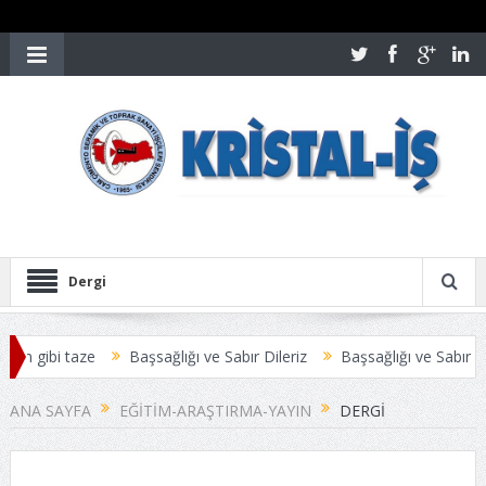
Dergi
ün gibi taze
Başsağlığı ve Sabır Dileriz
Başsağlığı ve Sabır Dile
ANA SAYFA
EĞITIM-ARAŞTIRMA-YAYIN
DERGI