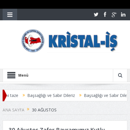
Menü
ibi taze
Başsağlığı ve Sabır Dileriz
Başsağlığı ve Sabır Dileriz
EŞMESİ ANLAŞMAYLA SONUÇLANDI
Üyelerimize Duyuru
ANA SAYFA
30 AĞUSTOS