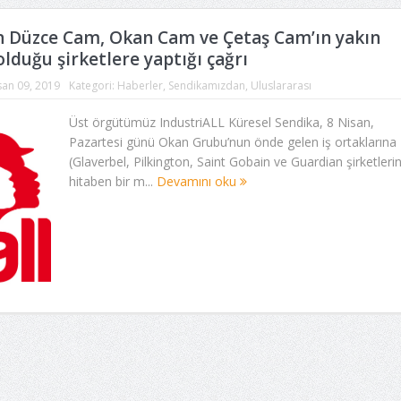
n Düzce Cam, Okan Cam ve Çetaş Cam’ın yakın
 olduğu şirketlere yaptığı çağrı
san 09, 2019
Kategori:
Haberler
,
Sendikamızdan
,
Uluslararası
Üst örgütümüz IndustriALL Küresel Sendika, 8 Nisan,
Pazartesi günü Okan Grubu’nun önde gelen iş ortaklarına
(Glaverbel, Pilkington, Saint Gobain ve Guardian şirketleri
hitaben bir m...
Devamını oku