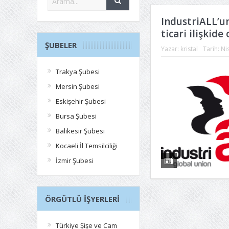
IndustriALL’u
ticari ilişkide
ŞUBELER
Yazar:
kristal
Tarih:
Ni
Trakya Şubesi
Mersin Şubesi
Eskişehir Şubesi
Bursa Şubesi
Balıkesir Şubesi
Kocaeli İl Temsilciliği
İzmir Şubesi
ÖRGÜTLÜ İŞYERLERI
Türkiye Şişe ve Cam