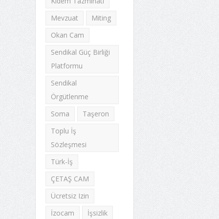
Kıdem Tazminatı
Mevzuat
Miting
Okan Cam
Sendikal Güç Birliği
Platformu
Sendikal
Örgütlenme
Soma
Taşeron
Toplu İş
Sözleşmesi
Türk-İş
ÇETAŞ CAM
Ücretsiz Izin
İzocam
İşsizlik