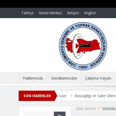
Tarihçe
Genel Merkez
İletişim
English
Hakkımızda
Sendikamızdan
Çalışma Hayatı
nümünde acılar dün gibi taze
SON HABERLER
Başsağlığı ve Sabır Dileriz
Başsağlı
E TOPLU İŞ SÖZLEŞMESİ ANLAŞMAYLA SONUÇLANDI
Üyelerim
ANA SAYFA
SENDIK