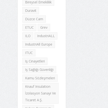
Bireysel Emeklilik
Duravit
Düzce Cam
ETUC
Grev
ILO
IndustriALL
IndustriAll Europe
ITUC
Iş Cinayetleri
Iş Sağlığı Güvenliği
Kamu Sözleşmeleri
Knauf Insulation
İzolasyon Sanayi Ve
Ticaret A.Ş.