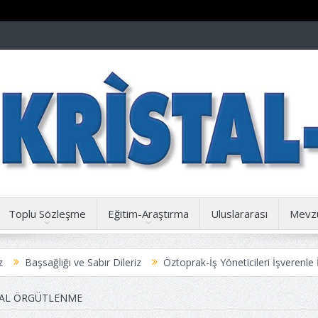
Toplu Sözleşme
Eğitim-Araştırma
Uluslararası
Mevz
ğı ve Sabır Dileriz
Öztoprak-İş Yöneticileri İşverenle İşbirliği için
ize Duyuru
AL ÖRGÜTLENME