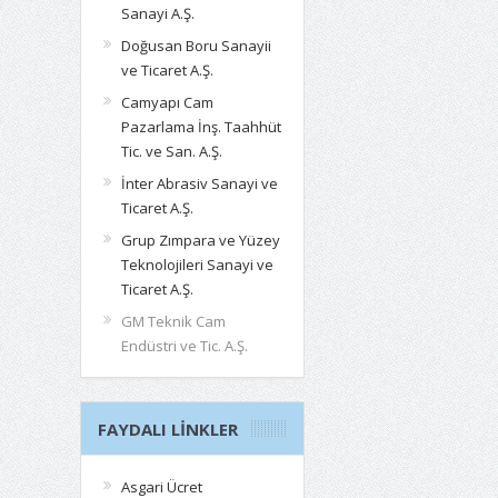
Sanayi A.Ş.
Doğusan Boru Sanayii
ve Ticaret A.Ş.
Camyapı Cam
Pazarlama İnş. Taahhüt
Tic. ve San. A.Ş.
İnter Abrasiv Sanayi ve
Ticaret A.Ş.
Grup Zımpara ve Yüzey
Teknolojileri Sanayi ve
Ticaret A.Ş.
GM Teknik Cam
Endüstri ve Tic. A.Ş.
FAYDALI LINKLER
Asgari Ücret