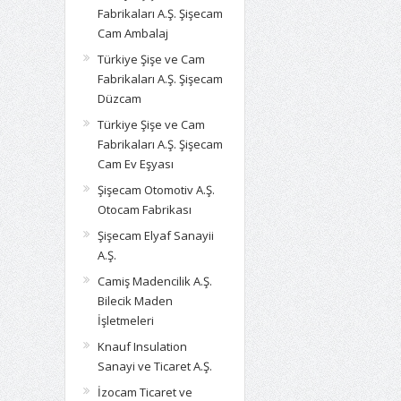
Fabrikaları A.Ş. Şişecam
Cam Ambalaj
Türkiye Şişe ve Cam
Fabrikaları A.Ş. Şişecam
Düzcam
Türkiye Şişe ve Cam
Fabrikaları A.Ş. Şişecam
Cam Ev Eşyası
Şişecam Otomotiv A.Ş.
Otocam Fabrikası
Şişecam Elyaf Sanayii
A.Ş.
Camiş Madencilik A.Ş.
Bilecik Maden
İşletmeleri
Knauf Insulation
Sanayi ve Ticaret A.Ş.
İzocam Ticaret ve