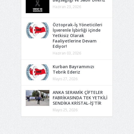
Haziran 23, 2026
Öztoprak-İş Yöneticileri
İşverenle İşbirliği içinde
Yetkisiz Olarak
Faaliyetlerine Devam
Ediyor!
Haziran 03, 2026
Kurban Bayramınızı
Tebrik Ederiz
Mayıs 27, 2026
ANKA SERAMİK ÇİFTELER
FABRİKASINDA TEK YETKİLİ
SENDİKA KRİSTAL-İŞ’TİR
Mayıs 25, 2026