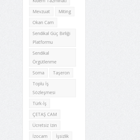
Kıdem Tazminatı
Mevzuat
Miting
Okan Cam
Sendikal Güç Birliği
Platformu
Sendikal
Örgütlenme
Soma
Taşeron
Toplu İş
Sözleşmesi
Türk-İş
ÇETAŞ CAM
Ücretsiz Izin
İzocam
İşsizlik