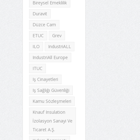
Bireysel Emeklilik
Duravit
Düzce Cam
ETUC
Grev
ILO
IndustriALL
IndustriAll Europe
ITUC
Iş Cinayetleri
Iş Sağlığı Güvenliği
Kamu Sözleşmeleri
Knauf Insulation
İzolasyon Sanayi Ve
Ticaret A.Ş.