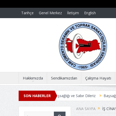
Tarihçe
Genel Merkez
İletişim
English
Hakkımızda
Sendikamızdan
Çalışma Hayatı
r dün gibi taze
SON HABERLER
Başsağlığı ve Sabır Dileriz
Başsağlığı ve Sabır 
Ş SÖZLEŞMESİ ANLAŞMAYLA SONUÇLANDI
Üyelerimize Duyuru
ANA SAYFA
IŞ CINA