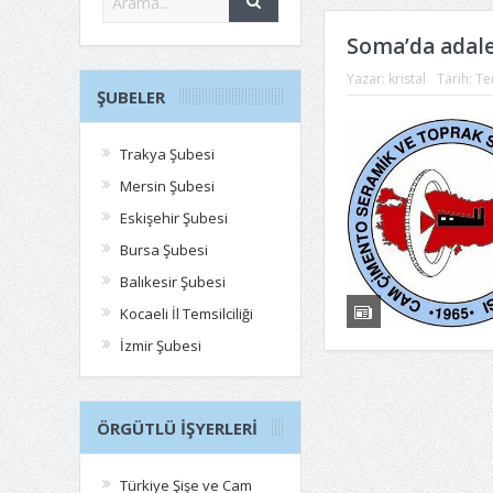
Soma’da adalet
Yazar:
kristal
Tarih:
Te
ŞUBELER
Trakya Şubesi
Mersin Şubesi
Eskişehir Şubesi
Bursa Şubesi
Balıkesir Şubesi
Kocaeli İl Temsilciliği
İzmir Şubesi
ÖRGÜTLÜ İŞYERLERI
Türkiye Şişe ve Cam