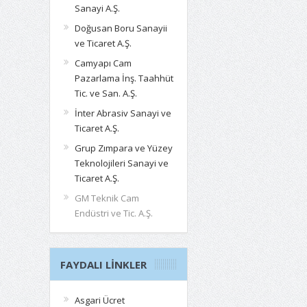
Sanayi A.Ş.
Doğusan Boru Sanayii
ve Ticaret A.Ş.
Camyapı Cam
Pazarlama İnş. Taahhüt
Tic. ve San. A.Ş.
İnter Abrasiv Sanayi ve
Ticaret A.Ş.
Grup Zımpara ve Yüzey
Teknolojileri Sanayi ve
Ticaret A.Ş.
GM Teknik Cam
Endüstri ve Tic. A.Ş.
FAYDALI LINKLER
Asgari Ücret