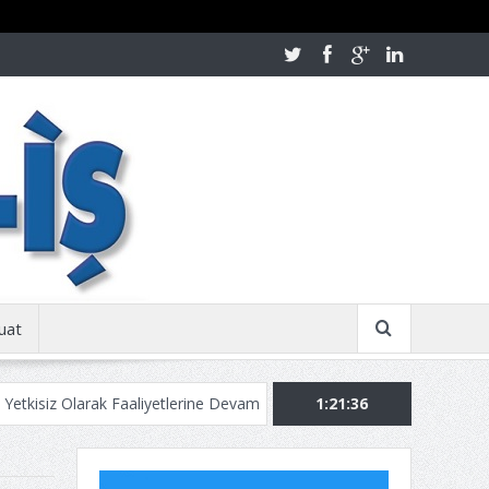
uat
larak Faaliyetlerine Devam Ediyor!
Kurban Bayramınızı Tebrik Ederi
1:21:37