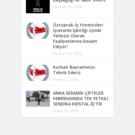
Haziran 23, 2026
Öztoprak-İş Yöneticileri
İşverenle İşbirliği içinde
Yetkisiz Olarak
Faaliyetlerine Devam
Ediyor!
Haziran 03, 2026
Kurban Bayramınızı
Tebrik Ederiz
Mayıs 27, 2026
ANKA SERAMİK ÇİFTELER
FABRİKASINDA TEK YETKİLİ
SENDİKA KRİSTAL-İŞ’TİR
Mayıs 25, 2026