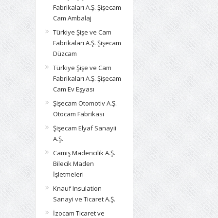
Fabrikaları A.Ş. Şişecam
Cam Ambalaj
Türkiye Şişe ve Cam
Fabrikaları A.Ş. Şişecam
Düzcam
Türkiye Şişe ve Cam
Fabrikaları A.Ş. Şişecam
Cam Ev Eşyası
Şişecam Otomotiv A.Ş.
Otocam Fabrikası
Şişecam Elyaf Sanayii
A.Ş.
Camiş Madencilik A.Ş.
Bilecik Maden
İşletmeleri
Knauf Insulation
Sanayi ve Ticaret A.Ş.
İzocam Ticaret ve