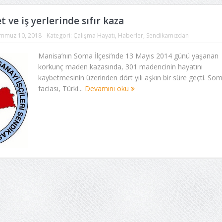
 ve iş yerlerinde sıfır kaza
mmuz 10, 2018
Kategori:
Çalışma Hayatı
,
Haberler
,
Sendikamızdan
Manisa’nın Soma İlçesi’nde 13 Mayıs 2014 günü yaşanan
korkunç maden kazasında, 301 madencinin hayatını
kaybetmesinin üzerinden dört yılı aşkın bir süre geçti. So
faciası, Türki...
Devamını oku