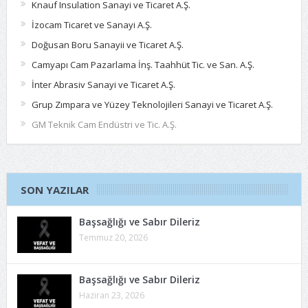
Knauf Insulation Sanayi ve Ticaret A.Ş.
İzocam Ticaret ve Sanayi A.Ş.
Doğusan Boru Sanayii ve Ticaret A.Ş.
Camyapı Cam Pazarlama İnş. Taahhüt Tic. ve San. A.Ş.
İnter Abrasiv Sanayi ve Ticaret A.Ş.
Grup Zımpara ve Yüzey Teknolojileri Sanayi ve Ticaret A.Ş.
GM Teknik Cam Endüstri ve Tic. A.Ş.
SON YAZILAR
Başsağlığı ve Sabır Dileriz
Temmuz 20, 2026
Başsağlığı ve Sabır Dileriz
Haziran 23, 2026