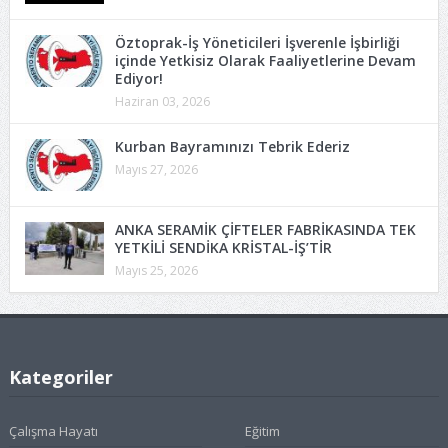
Öztoprak-İş Yöneticileri İşverenle İşbirliği
içinde Yetkisiz Olarak Faaliyetlerine Devam
Ediyor!
Haziran 03, 2026
Kurban Bayramınızı Tebrik Ederiz
Mayıs 27, 2026
ANKA SERAMİK ÇİFTELER FABRİKASINDA TEK
YETKİLİ SENDİKA KRİSTAL-İŞ’TİR
Mayıs 25, 2026
Kategoriler
Çalışma Hayatı
Eğitim