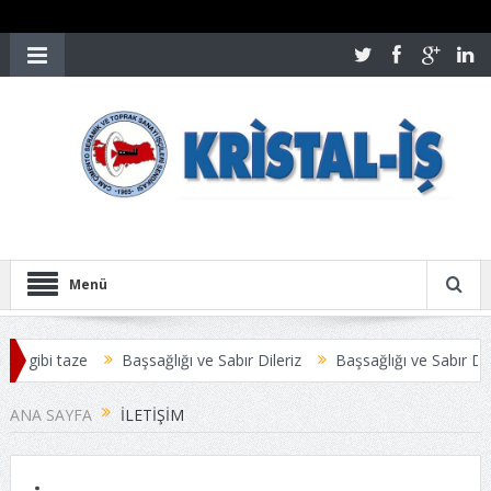
Menü
n gibi taze
Başsağlığı ve Sabır Dileriz
Başsağlığı ve Sabır Diler
ZLEŞMESİ ANLAŞMAYLA SONUÇLANDI
Üyelerimize Duyuru
ANA SAYFA
İLETIŞIM