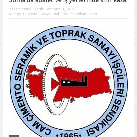
Soma’da adalet ve iş yerlerinde sıfır kaza
Yazar:
kristal
Tarih:
Temmuz 10, 2018
Kategori:
Çalışma Hayatı
,
Haberler
,
Sendikamızdan