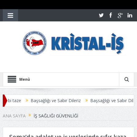
Menü
ibi taze
Başsağlığı ve Sabır Dileriz
Başsağlığı ve Sabır Dileriz
EŞMESİ ANLAŞMAYLA SONUÇLANDI
Üyelerimize Duyuru
ANA SAYFA
IŞ SAĞLIĞI GÜVENLIĞI