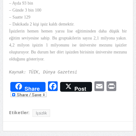
– Ayda 93 bin
– Günde 3 bin 100
– Saatte 129
– Dakikada 2 kişi işsiz kaldı demektir.
İşsizlerin hemen hemen yarısı lise eğitiminden daha düşük bir
eğitim seviyesine sahip. Bu gruptakilerin sayısı 2,1 milyona yakın.
4,2 milyon işsizin 1 milyonunu ise üniversite mezunu işsizler
oluşturuyor. Bu durum her dört işsizden birisinin üniversite mezunu
olduğunu gösteriyor.
Kaynak: TÜİK, Dünya Gazetesi
Facebook
Email
Prin
Share
Post
Etiketler:
İşsizlik