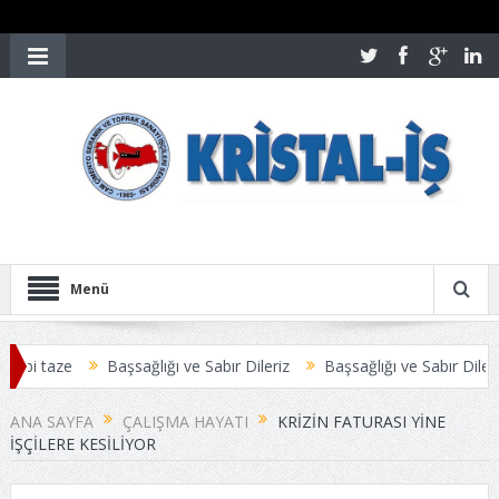
Menü
bi taze
Başsağlığı ve Sabır Dileriz
Başsağlığı ve Sabır Dileriz
ANA SAYFA
ÇALIŞMA HAYATI
KRIZIN FATURASI YINE
IŞÇILERE KESILIYOR