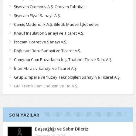
Şişecam Otomotiv A.Ş. Otocam Fabrikası
Şişecam Elyaf Sanayii A.Ş.
Camiş Madencilik A.Ş. Bilecik Maden İşletmeleri
Knauf Insulation Sanayi ve Ticaret A.Ş.
İzocam Ticaret ve Sanayi A.Ş.
Doğusan Boru Sanayii ve Ticaret A.Ş.
Camyapı Cam Pazarlama İnş. Taahhüt Tic. ve San. A.Ş.
İnter Abrasiv Sanayi ve Ticaret A.Ş.
Grup Zımpara ve Yüzey Teknolojileri Sanayi ve Ticaret A.Ş.
GM Teknik Cam Endüstri ve Tic. A.Ş.
SON YAZILAR
Başsağlığı ve Sabır Dileriz
Temmuz 20, 2026