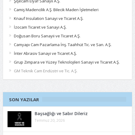
Şişecam Elyaf Sanayii A.Ş.
Camiş Madencilik A.Ş. Bilecik Maden İşletmeleri
Knauf Insulation Sanayi ve Ticaret A.Ş.
İzocam Ticaret ve Sanayi A.Ş.
Doğusan Boru Sanayii ve Ticaret A.Ş.
Camyapı Cam Pazarlama İnş. Taahhüt Tic. ve San. A.Ş.
İnter Abrasiv Sanayi ve Ticaret A.Ş.
Grup Zımpara ve Yüzey Teknolojileri Sanayi ve Ticaret A.Ş.
GM Teknik Cam Endüstri ve Tic. A.Ş.
SON YAZILAR
Başsağlığı ve Sabır Dileriz
Temmuz 20, 2026