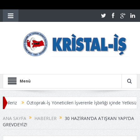
Menü
ileriz
Öztoprak-İş Yöneticileri İşverenle İşbirliği içinde Yetkisiz Ol
ANA SAYFA
HABERLER
30 HAZIRAN’DA ATIŞKAN YAPI’DA
GREVDEYİZ!