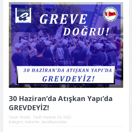
30 Haziran’da Atışkan Yapı’da
GREVDEYİZ!
Yazar:
kristal
Tarih:
Haziran 20, 2022
Kategori:
Haberler
,
Sendikamızdan