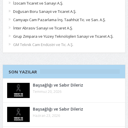
İzocam Ticaret ve Sanayi A.Ş.
Doğusan Boru Sanayii ve Ticaret A.Ş.
Camyapı Cam Pazarlama İnş. Taahhüt Tic. ve San. A.Ş.
İnter Abrasiv Sanayi ve Ticaret A.Ş.
Grup Zımpara ve Yüzey Teknolojileri Sanayi ve Ticaret A.Ş.
GM Teknik Cam Endüstri ve Tic. A.Ş.
SON YAZILAR
Başsağlığı ve Sabır Dileriz
Temmuz 20, 2026
Başsağlığı ve Sabır Dileriz
Haziran 23, 2026