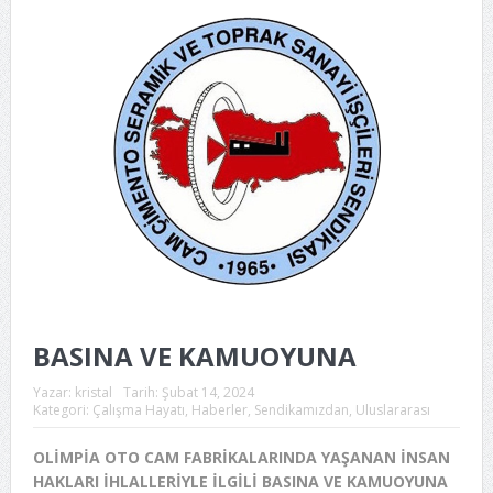
BASINA VE KAMUOYUNA
Yazar:
kristal
Tarih:
Şubat 14, 2024
Kategori:
Çalışma Hayatı
,
Haberler
,
Sendikamızdan
,
Uluslararası
OLİMPİA OTO CAM FABRİKALARINDA YAŞANAN İNSAN
HAKLARI İHLALLERİYLE İLGİLİ BASINA VE KAMUOYUNA