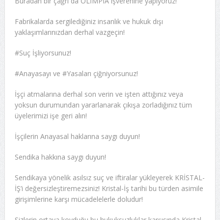
Buradan bir çağrı da OLİMPİA işverenine yapıyoruz!
Fabrikalarda sergilediğiniz insanlık ve hukuk dışı
yaklaşımlarınızdan derhal vazgeçin!
#Suç İşliyorsunuz!
#Anayasayı ve #Yasaları çiğniyorsunuz!
İşçi atmalarına derhal son verin ve işten attığınız veya
yoksun durumundan yararlanarak çıkışa zorladığınız tüm
üyelerimizi işe geri alın!
İşçilerin Anayasal haklarına saygı duyun!
Sendika hakkına saygı duyun!
Sendikaya yönelik asılsız suç ve iftiralar yükleyerek KRİSTAL-
İŞ’i değersizleştiremezsiniz! Kristal-İş tarihi bu türden asimile
girişimlerine karşı mücadelelerle doludur!
Sizlerin ortaya koyduğu bu hukuksuzluklar karşısında Kristal-