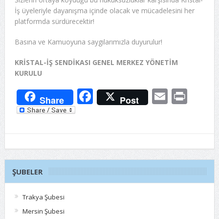
İş üyeleriyle dayanışma içinde olacak ve mücadelesini her
platformda sürdürecektir!
Basına ve Kamuoyuna saygılarımızla duyurulur!
KRİSTAL-İŞ SENDİKASI GENEL MERKEZ YÖNETİM
KURULU
Facebook
Email
Prin
Share
Post
ŞUBELER
Trakya Şubesi
Mersin Şubesi