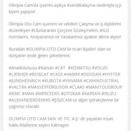
Olimpia Cam’da işveren açıkça #sendikalaşma nedeniyle işçi
kıyımı yapıyor!
Olimpia Oto Cam işvereni ve vekilleri Çalışma ve iş ilişkilerini
düzenleyen #Uluslararası Çerçeve Sözleşmeleri, #ILO
normlarını, Anayasamızı ve Yasalarımızı ayaklar altına alıyor!
Buradan #OLİMPİA OTO CAM ile ticari ilişkileri olan ve
dünyanın önde gelen şirketlerine;
#AnadoluIsuzu #Karsan #CAT #KOMATSU #VOLVO
#LIEBHER #BOBCAT #CASE #HAMM #DOOSAN #HYSTER
#JUNGHEINRICH #KUBOTA #YANMAR #CNHINDUSTRİAL
#VALTRA #MASSEYFERGUSON #CLAAS #MANITOUGROUP
#BMC #MAN #MERCEDES #OTOKAR #KARSAN #ISUZU
#ALEXANDERDENNIS #ŞİŞECAM ve diğer iştirakçilerine bir
çağrımız olacak!
OLİMPİA OTO CAM SAN. VE TİC. A.Ş.’ de yaşanan insan
hakkı ihlallerine seyirci kalmayın!