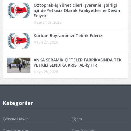
Öztoprak-İş Yöneticileri İşverenle İşbirliği
içinde Yetkisiz Olarak Faaliyetlerine Devam
Ediyor!
Haziran 03, 2026
Kurban Bayramınızı Tebrik Ederiz
Mayıs 27, 2026
ANKA SERAMİK ÇİFTELER FABRİKASINDA TEK
YETKİLİ SENDİKA KRİSTAL-İŞ’TİR
Mayıs 25, 2026
Kategoriler
Çalışma Hayatı
Eğitim
Genel Kurullar
Grev Yazıları