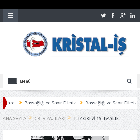
Menü
taze
Başsağlığı ve Sabır Dileriz
Başsağlığı ve Sabır Dileriz
Ö
ESİ ANLAŞMAYLA SONUÇLANDI
Üyelerimize Duyuru
ANA SAYFA
GREV YAZILARI
THY GREVI 19. BAŞLIK