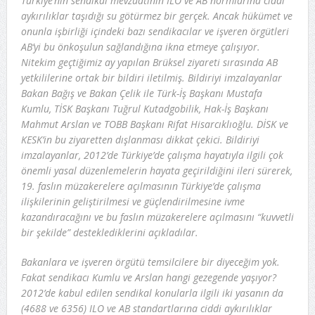
Türkiye’nin sendikal mevzuatının ILO ve AB normlarına ciddi
aykırılıklar taşıdığı su götürmez bir gerçek. Ancak hükümet ve
onunla işbirliği içindeki bazı sendikacılar ve işveren örgütleri
AB’yi bu önkoşulun sağlandığına ikna etmeye çalışıyor.
Nitekim geçtiğimiz ay yapılan Brüksel ziyareti sırasında AB
yetkililerine ortak bir bildiri iletilmiş. Bildiriyi imzalayanlar
Bakan Bağış ve Bakan Çelik ile Türk-İş Başkanı Mustafa
Kumlu, TİSK Başkanı Tuğrul Kutadgobilik, Hak-İş Başkanı
Mahmut Arslan ve TOBB Başkanı Rifat Hisarcıklıoğlu. DİSK ve
KESK’in bu ziyaretten dışlanması dikkat çekici. Bildiriyi
imzalayanlar, 2012’de Türkiye’de çalışma hayatıyla ilgili çok
önemli yasal düzenlemelerin hayata geçirildiğini ileri sürerek,
19. faslın müzakerelere açılmasının Türkiye’de çalışma
ilişkilerinin geliştirilmesi ve güçlendirilmesine ivme
kazandıracağını ve bu faslın müzakerelere açılmasını “kuvvetli
bir şekilde” desteklediklerini açıkladılar.
Bakanlara ve işveren örgütü temsilcilere bir diyeceğim yok.
Fakat sendikacı Kumlu ve Arslan hangi gezegende yaşıyor?
2012’de kabul edilen sendikal konularla ilgili iki yasanın da
(4688 ve 6356) ILO ve AB standartlarına ciddi aykırılıklar