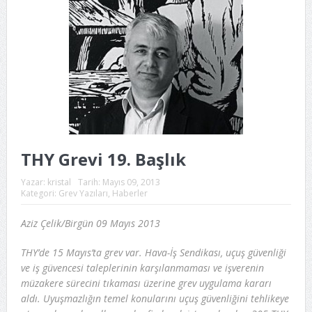
THY Grevi 19. Başlık
Yazar:
kristal
Tarih:
Mayıs 09, 2013
Kategori:
Grev Yazıları
,
Haberler
Aziz Çelik/Birgün 09 Mayıs 2013
THY’de 15 Mayıs’ta grev var. Hava-İş Sendikası, uçuş güvenliği
ve iş güvencesi taleplerinin karşılanmaması ve işverenin
müzakere sürecini tıkaması üzerine grev uygulama kararı
aldı. Uyuşmazlığın temel konularını uçuş güvenliğini tehlikeye