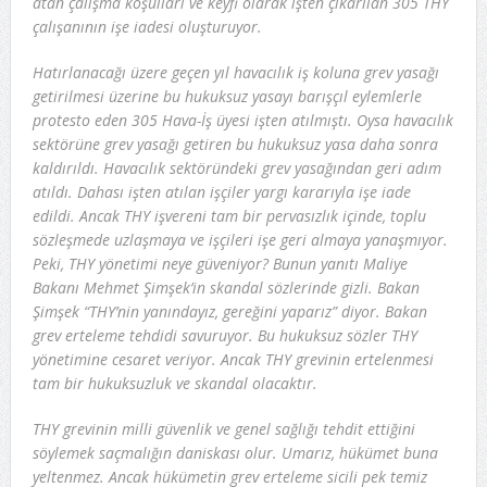
atan çalışma koşulları ve keyfi olarak işten çıkarılan 305 THY
çalışanının işe iadesi oluşturuyor.
Hatırlanacağı üzere geçen yıl havacılık iş koluna grev yasağı
getirilmesi üzerine bu hukuksuz yasayı barışçıl eylemlerle
protesto eden 305 Hava-İş üyesi işten atılmıştı. Oysa havacılık
sektörüne grev yasağı getiren bu hukuksuz yasa daha sonra
kaldırıldı. Havacılık sektöründeki grev yasağından geri adım
atıldı. Dahası işten atılan işçiler yargı kararıyla işe iade
edildi. Ancak THY işvereni tam bir pervasızlık içinde, toplu
sözleşmede uzlaşmaya ve işçileri işe geri almaya yanaşmıyor.
Peki, THY yönetimi neye güveniyor? Bunun yanıtı Maliye
Bakanı Mehmet Şimşek’in skandal sözlerinde gizli. Bakan
Şimşek “THY’nin yanındayız, gereğini yaparız” diyor. Bakan
grev erteleme tehdidi savuruyor. Bu hukuksuz sözler THY
yönetimine cesaret veriyor. Ancak THY grevinin ertelenmesi
tam bir hukuksuzluk ve skandal olacaktır.
THY grevinin milli güvenlik ve genel sağlığı tehdit ettiğini
söylemek saçmalığın daniskası olur. Umarız, hükümet buna
yeltenmez. Ancak hükümetin grev erteleme sicili pek temiz