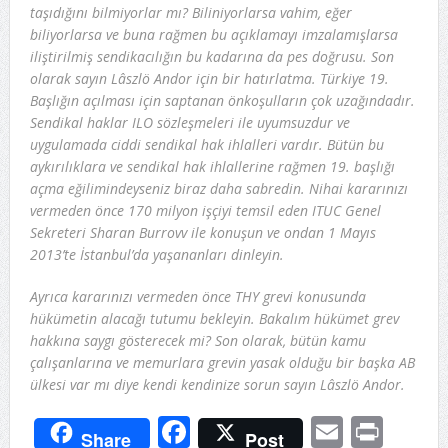
taşıdığını bilmiyorlar mı? Biliniyorlarsa vahim, eğer
biliyorlarsa ve buna rağmen bu açıklamayı imzalamışlarsa
iliştirilmiş sendikacılığın bu kadarına da pes doğrusu. Son
olarak sayın Lâszlö Andor için bir hatırlatma. Türkiye 19.
Başlığın açılması için saptanan önkoşulların çok uzağındadır.
Sendikal haklar ILO sözleşmeleri ile uyumsuzdur ve
uygulamada ciddi sendikal hak ihlalleri vardır. Bütün bu
aykırılıklara ve sendikal hak ihlallerine rağmen 19. başlığı
açma eğilimindeyseniz biraz daha sabredin. Nihai kararınızı
vermeden önce 170 milyon işçiyi temsil eden ITUC Genel
Sekreteri Sharan Burrovv ile konuşun ve ondan 1 Mayıs
2013’te İstanbul’da yaşananları dinleyin.
Ayrıca kararınızı vermeden önce THY grevi konusunda
hükümetin alacağı tutumu bekleyin. Bakalım hükümet grev
hakkına saygı gösterecek mi? Son olarak, bütün kamu
çalışanlarına ve memurlara grevin yasak olduğu bir başka AB
ülkesi var mı diye kendi kendinize sorun sayın Lâszlö Andor.
Facebook
Email
Prin
Share
Post