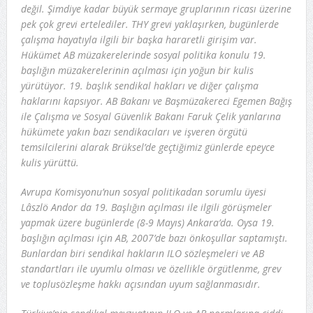
değil. Şimdiye kadar büyük sermaye gruplarının ricası üzerine
pek çok grevi ertelediler. THY grevi yaklaşırken, bugünlerde
çalışma hayatıyla ilgili bir başka hararetli girişim var.
Hükümet AB müzakerelerinde sosyal politika konulu 19.
başlığın müzakerelerinin açılması için yoğun bir kulis
yürütüyor. 19. başlık sendikal hakları ve diğer çalışma
haklarını kapsıyor. AB Bakanı ve Başmüzakereci Egemen Bağış
ile Çalışma ve Sosyal Güvenlik Bakanı Faruk Çelik yanlarına
hükümete yakın bazı sendikacıları ve işveren örgütü
temsilcilerini alarak Brüksel’de geçtiğimiz günlerde epeyce
kulis yürüttü.
Avrupa Komisyonu’nun sosyal politikadan sorumlu üyesi
Lâszlö Andor da 19. Başlığın açılması ile ilgili görüşmeler
yapmak üzere bugünlerde (8-9 Mayıs) Ankara’da. Oysa 19.
başlığın açılması için AB, 2007’de bazı önkoşullar saptamıştı.
Bunlardan biri sendikal hakların ILO sözleşmeleri ve AB
standartları ile uyumlu olması ve özellikle örgütlenme, grev
ve toplusözleşme hakkı açısından uyum sağlanmasıdır.