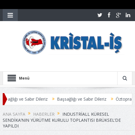
Menü
ğlığı ve Sabır Dileriz
Başsağlığı ve Sabır Dileriz
Öztoprak-İş Yön
YLA SONUÇLANDI
Üyelerimize Duyuru
ANA SAYFA
HABERLER
INDUSTRIALL KÜRESEL
SENDIKA’NIN YÜRÜTME KURULU TOPLANTISI BRÜKSEL’DE
YAPILDI