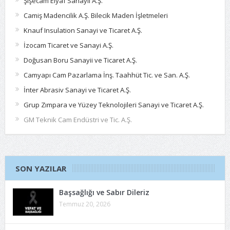
Şişecam Elyaf Sanayii A.Ş.
Camiş Madencilik A.Ş. Bilecik Maden İşletmeleri
Knauf Insulation Sanayi ve Ticaret A.Ş.
İzocam Ticaret ve Sanayi A.Ş.
Doğusan Boru Sanayii ve Ticaret A.Ş.
Camyapı Cam Pazarlama İnş. Taahhüt Tic. ve San. A.Ş.
İnter Abrasiv Sanayi ve Ticaret A.Ş.
Grup Zımpara ve Yüzey Teknolojileri Sanayi ve Ticaret A.Ş.
GM Teknik Cam Endüstri ve Tic. A.Ş.
SON YAZILAR
Başsağlığı ve Sabır Dileriz
Temmuz 20, 2026