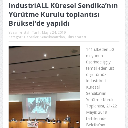
IndustriALL Küresel Sendika’nın
Yürütme Kurulu toplantısı
Brüksel’de yapıldı
Yazar:
kristal
Tarih:
Mayıs 24, 2019
Kategori:
Haberler
,
Sendikamızdan
,
Uluslararası
141 ülkeden 50
milyonun
üzerinde işçiyi
temsil eden üst
örgütümüz
IndustriALL
Küresel
Sendika’nın
Yürütme Kurulu
Toplantısı, 21-22
Mayıs 2019
tarhilerinde
Belçika’nın