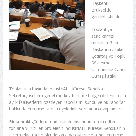
Başkenti
Brüksel’de
gerçekleştirildi.
Toplantıya
sendikamızı
temsilen Genel
Başkanımız Bilal
Çetintaş ve Toplu
Sözleşme
Uzmanımız Caner
Güneş katıldı.
Toplantının başında IndustriALL Küresel Sendika
Sekretaryası hem genel merkez hem de bölge ofislerinin altı
aylık faaliyetlerini özetleyen raporlarını sundu ve bu raporlar
hakkında Yürütme Kurulu üyelerinin sorularını cevaplandırdı.
Bir sonraki gündem maddesinde dışarıdan temin edilen
fonlarla yürütülen projelerin IndustriALL Küresel Sendika’nın
Eylem Planı’na ne ölçüde katkı yaptıkları ele alındı. Yürütme