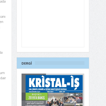
yada
kanı
ren
k
da
DERGI
plum
dair