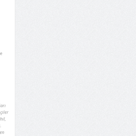
m
me
arı
çiler
il,
.
len