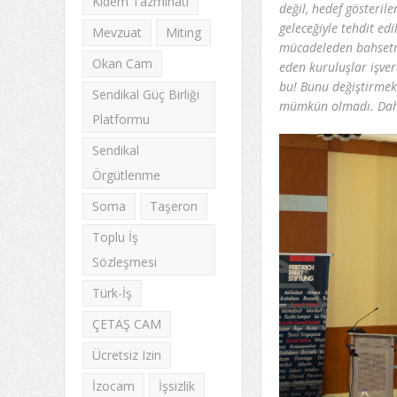
Kıdem Tazminatı
değil, hedef gösterile
geleceğiyle tehdit ed
Mevzuat
Miting
mücadeleden bahsetm
Okan Cam
eden kuruluşlar işvere
bu! Bunu değiştirmek
Sendikal Güç Birliği
mümkün olmadı. Daha
Platformu
Sendikal
Örgütlenme
Soma
Taşeron
Toplu İş
Sözleşmesi
Türk-İş
ÇETAŞ CAM
Ücretsiz Izin
İzocam
İşsizlik