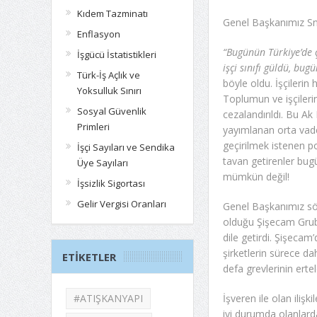
Kıdem Tazminatı
Genel Başkanımız Sn.
Enflasyon
“Bugünün Türkiye’de ç
İşgücü İstatistikleri
işçi sınıfı güldü, bug
Türk-İş Açlık ve
böyle oldu. İşçilerin
Yoksulluk Sınırı
Toplumun ve işçilerin
Sosyal Güvenlik
cezalandırıldı. Bu Ak
Primleri
yayımlanan orta vad
geçirilmek istenen po
İşçi Sayıları ve Sendika
tavan getirenler bug
Üye Sayıları
mümkün değil!
İşsizlik Sigortası
Gelir Vergisi Oranları
Genel Başkanımız söz
olduğu Şişecam Grubu’
dile getirdi. Şişeca
şirketlerin sürece da
ETIKETLER
defa grevlerinin ertele
#ATIŞKANYAPI
İşveren ile olan iliş
iyi durumda olanlard