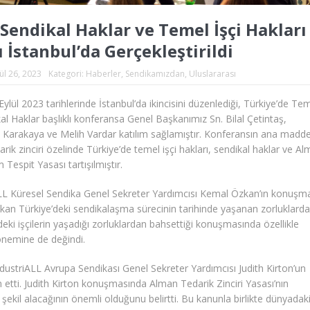
Sendikal Haklar ve Temel İşçi Hakları
 İstanbul’da Gerçekleştirildi
ül 26, 2023
Kategori:
Haberler
,
Sendikamızdan
,
Uluslararası
Eylül 2023 tarihlerinde İstanbul’da ikincisini düzenlediği, Türkiye’de Te
kal Haklar başlıklı konferansa Genel Başkanımız Sn. Bilal Çetintaş,
Karakaya ve Melih Vardar katılım sağlamıştır. Konferansın ana madde
rik zinciri özelinde Türkiye’de temel işçi hakları, sendikal haklar ve A
 Tespit Yasası tartışılmıştır.
LL Küresel Sendika Genel Sekreter Yardımcısı Kemal Özkan’ın konuşma
zkan Türkiye’deki sendikalaşma sürecinin tarihinde yaşanan zorluklard
ki işçilerin yaşadığı zorluklardan bahsettiği konuşmasında özellikle
n önemine de değindi.
ndustriALL Avrupa Sendikası Genel Sekreter Yardımcısı Judith Kirton’un
etti. Judith Kirton konuşmasında Alman Tedarik Zinciri Yasası’nın
şekil alacağının önemli olduğunu belirtti. Bu kanunla birlikte dünyadak