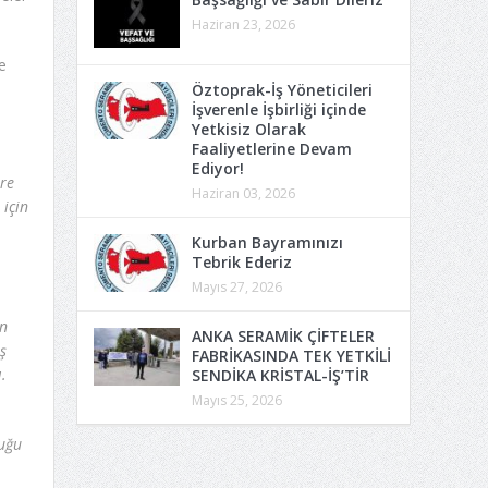
Haziran 23, 2026
e
Öztoprak-İş Yöneticileri
İşverenle İşbirliği içinde
Yetkisiz Olarak
Faaliyetlerine Devam
Ediyor!
ere
Haziran 03, 2026
 için
Kurban Bayramınızı
Tebrik Ederiz
Mayıs 27, 2026
en
ANKA SERAMİK ÇİFTELER
ş
FABRİKASINDA TEK YETKİLİ
.
SENDİKA KRİSTAL-İŞ’TİR
Mayıs 25, 2026
duğu