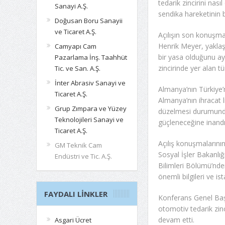
tedarik zincirini nası
Sanayi A.Ş.
sendika hareketinin bi
Doğusan Boru Sanayii
ve Ticaret A.Ş.
Açılışın son konuşma
Henrik Meyer, yaklaş
Camyapı Cam
bir yasa olduğunu ayr
Pazarlama İnş. Taahhüt
zincirinde yer alan tüm 
Tic. ve San. A.Ş.
İnter Abrasiv Sanayi ve
Almanya’nın Türkiye’n
Ticaret A.Ş.
Almanya’nın ihracat li
Grup Zımpara ve Yüzey
düzelmesi durumunda 
Teknolojileri Sanayi ve
güçleneceğine inandığı
Ticaret A.Ş.
Açılış konuşmalarını
GM Teknik Cam
Sosyal İşler Bakanlı
Endüstri ve Tic. A.Ş.
Bilimleri Bölümü’nde
önemli bilgileri ve is
FAYDALI LINKLER
Konferans Genel Başk
otomotiv tedarik zinci
devam etti.
Asgari Ücret