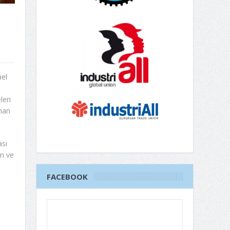
mel
leri
lman
sı
an ve
FACEBOOK
i