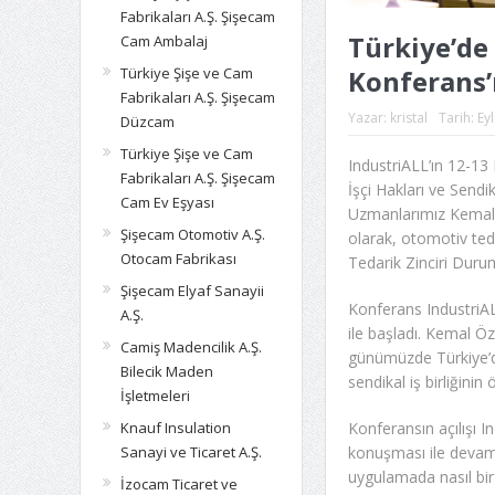
Fabrikaları A.Ş. Şişecam
Türkiye’de 
Cam Ambalaj
Türkiye Şişe ve Cam
Konferans’ı
Fabrikaları A.Ş. Şişecam
Yazar:
kristal
Tarih:
Eyl
Düzcam
Türkiye Şişe ve Cam
IndustriALL’ın 12-13 
Fabrikaları A.Ş. Şişecam
İşçi Hakları ve Sendi
Cam Ev Eşyası
Uzmanlarımız Kemal 
Şişecam Otomotiv A.Ş.
olarak, otomotiv teda
Otocam Fabrikası
Tedarik Zinciri Durum
Şişecam Elyaf Sanayii
Konferans IndustriA
A.Ş.
ile başladı. Kemal Ö
Camiş Madencilik A.Ş.
günümüzde Türkiye’de
Bilecik Maden
sendikal iş birliğini
İşletmeleri
Knauf Insulation
Konferansın açılışı I
Sanayi ve Ticaret A.Ş.
konuşması ile devam 
uygulamada nasıl bir 
İzocam Ticaret ve