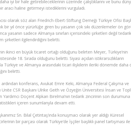
l daha iyi bir hale getirebileceklerinin üzerinde çalıştıklarını ve bunu dün
r aracı haline getirmeyi istediklerini vurguladı.
cısı olarak söz alan Friedrich-Ebert-Stiftung Derneği Türkiye Ofisi Baş
ık bir yıl önce yürürlüğe giren bu yasanın çok sıkı düzenlemeler ön gö
ıca yasanın sadece Almanya sınırları içerisindeki şirketleri değil tedari
şirketleri ilgilendirdiğini belirtti.
in ikinci en büyük ticaret ortağı olduğunu belirten Meyer, Türkiye’nin
stesinde 18. Sırada olduğunu belirtti. Siyasi açıdan istikrarsızlıkların
Türkiye ve Almanya arasındaki ticari ilişkilerin ileriki dönemde daha 
nı belirtti.
n ardından konferans, Avukat Emre Keki, Almanya Federal Çalışma ve
ğı Unite CSR Başkanı Ulrike Geith ve Özyeğin Üniversitesi İnsan ve To
n Yardımcı Doçent Alpkan Birelma’nın tedarik zincirinin son durumuna 
tatistikleri içeren sunumlarıyla devam etti.
anımız Sn. Bilal Çetintaş’ında konuşmacı olarak yer aldığı Küresel
rlerinin bir parçası olarak Türkiye’de İşçiler başlıklı panel tartışması ile