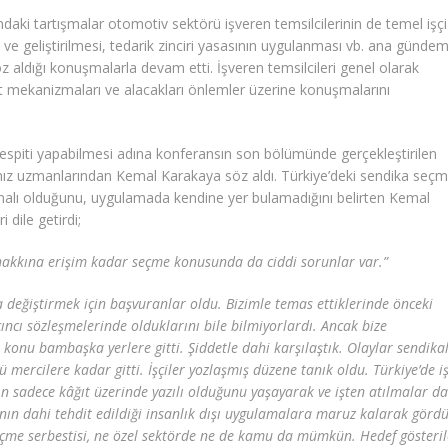
aki tartışmalar otomotiv sektörü işveren temsilcilerinin de temel işçi
ve geliştirilmesi, tedarik zinciri yasasının uygulanması vb. ana günde
 aldığı konuşmalarla devam etti. İşveren temsilcileri genel olarak
et mekanizmaları ve alacakları önlemler üzerine konuşmalarını
espiti yapabilmesi adına konferansın son bölümünde gerçekleştirilen
ız uzmanlarından Kemal Karakaya söz aldı. Türkiye’deki sendika seç
malı olduğunu, uygulamada kendine yer bulamadığını belirten Kemal
 dile getirdi;
 hakkına erişim kadar seçme konusunda da ciddi sorunlar var.”
a değiştirmek için başvuranlar oldu. Bizimle temas ettiklerinde önceki
ıncı sözleşmelerinde olduklarını bile bilmiyorlardı. Ancak bize
onu bambaşka yerlere gitti. Şiddetle dahi karşılaştık. Olaylar sendikal
 mercilere kadar gitti. İşçiler yozlaşmış düzene tanık oldu. Türkiye’de iş
n sadece kâğıt üzerinde yazılı olduğunu yaşayarak ve işten atılmalar dah
ının dahi tehdit edildiği insanlık dışı uygulamalara maruz kalarak gördü
seçme serbestisi, ne özel sektörde ne de kamu da mümkün. Hedef gösteri