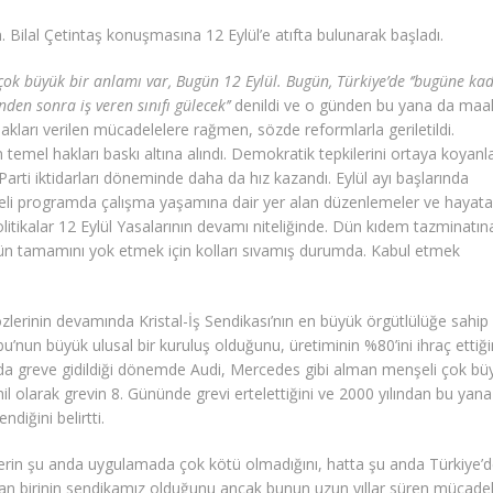
 Bilal Çetintaş konuşmasına 12 Eylül’e atıfta bulunarak başladı.
ok büyük bir anlamı var, Bugün 12 Eylül. Bugün, Türkiye’de ‘’bugüne ka
ünden sonra iş veren sınıfı gülecek’’
denildi ve o günden bu yana da maa
 hakları verilen mücadelelere rağmen, sözde reformlarla geriletildi.
 temel hakları baskı altına alındı. Demokratik tepkilerini ortaya koyanl
 Parti iktidarları döneminde daha da hız kazandı. Eylül ayı başlarında
eli programda çalışma yaşamına dair yer alan düzenlemeler ve hayata
litikalar 12 Eylül Yasalarının devamı niteliğinde. Dün kıdem tazminatın
ün tamamını yok etmek için kolları sıvamış durumda. Kabul etmek
lerinin devamında Kristal-İş Sendikası’nın en büyük örgütlülüğe sahip
nun büyük ulusal bir kuruluş olduğunu, üretiminin %80’ini ihraç ettiği
m’da greve gidildiği dönemde Audi, Mercedes gibi alman menşeli çok bü
hil olarak grevin 8. Gününde grevi ertelettiğini ve 2000 yılından bu yana
ndiğini belirtti.
kilerin şu anda uygulamada çok kötü olmadığını, hatta şu anda Türkiye’
an birinin sendikamız olduğunu ancak bunun uzun yıllar süren mücadel