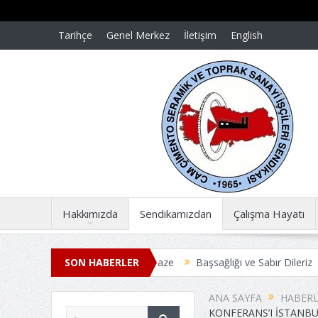
Tarihçe
Genel Merkez
İletişim
English
Hakkımızda
Sendikamızdan
Çalışma Hayatı
e acılar dün gibi taze
SON HABERLER
Başsağlığı ve Sabır Dileriz
Başsağlığı ve 
PLU İŞ SÖZLEŞMESİ ANLAŞMAYLA SONUÇLANDI
Üyelerimize Du
ANA SAYFA
HABERL
KONFERANS’I İSTANBU