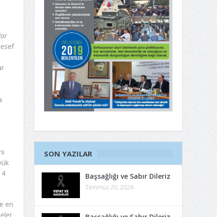
dar
lesef
ar
a
ni
SON YAZILAR
yük
 4
Başsağlığı ve Sabır Dileriz
Temmuz 20, 2026
de en
eler
Başsağlığı ve Sabır Dileriz