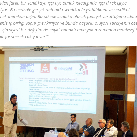
nden farklı bir sendikaya işçi üye olmak istediğinde, işçi direk işiyle,
iliyor. Bu nedenle gerçek anlamda sendikal örgütlülükten ve sendikal
ek mümkün değil. Bu ülkede sendika olarak faaliyet yürüttüğünü iddia
nle iş birliği yapıp grev kırıyor ve bunda başarılı oluyor! Türkiye’nin öze
 için siyasi bir değişim de hayat bulmalı ama yakın zamanda maalesef 
 yürünecek çok yol var!”