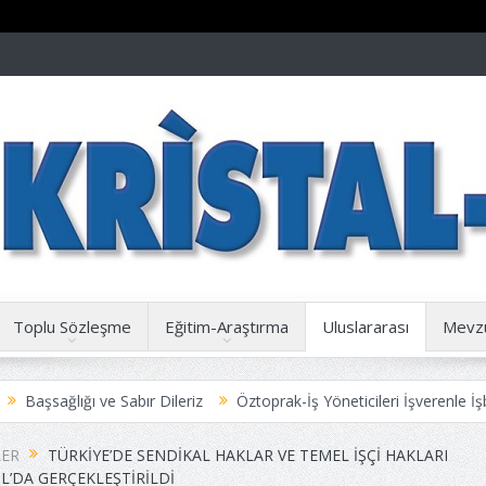
Toplu Sözleşme
Eğitim-Araştırma
Uluslararası
Mevz
Sabır Dileriz
Öztoprak-İş Yöneticileri İşverenle İşbirliği içinde Yet
yuru
ER
TÜRKIYE’DE SENDIKAL HAKLAR VE TEMEL İŞÇI HAKLARI
L’DA GERÇEKLEŞTIRILDI