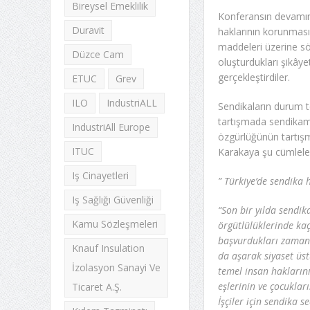
Bireysel Emeklilik
Konferansın devamınd
Duravit
haklarının korunması 
maddeleri üzerine söz
Düzce Cam
oluşturdukları şikây
gerçekleştirdiler.
ETUC
Grev
ILO
IndustriALL
Sendikaların durum t
tartışmada sendikam
IndustriAll Europe
özgürlüğünün tartış
ITUC
Karakaya şu cümleleri
Iş Cinayetleri
” Türkiye’de sendika
Iş Sağlığı Güvenliği
“Son bir yılda sendik
Kamu Sözleşmeleri
örgütlülüklerinde kaç
başvurdukları zaman k
Knauf Insulation
da aşarak siyaset üstü
İzolasyon Sanayi Ve
temel insan haklarını
eşlerinin ve çocuklar
Ticaret A.Ş.
İşçiler için sendika 