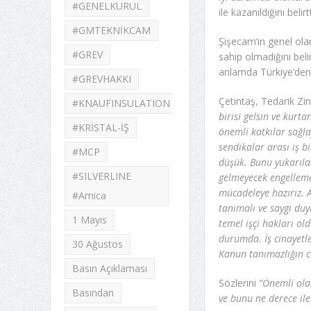
#GENELKURUL
ile kazanıldığını belirtt
#GMTEKNİKCAM
Şişecam’ın genel ola
#GREV
sahip olmadığını belir
anlamda Türkiye’den 
#GREVHAKKI
Çetintaş, Tedarik Zin
#KNAUFINSULATION
birisi gelsin ve kurt
#KRİSTAL-İŞ
önemli katkılar sağla
sendikalar arası iş bi
#MCP
düşük. Bunu yukarıla
#SILVERLINE
gelmeyecek engelleme
mücadeleye hazırız. A
#Amica
tanımalı ve saygı duy
1 Mayıs
temel işçi hakları ol
durumda. İş cinayetl
30 Ağustos
Kanun tanımazlığın c
Basın Açıklaması
Sözlerini
“Önemli ola
Basından
ve bunu ne derece iler