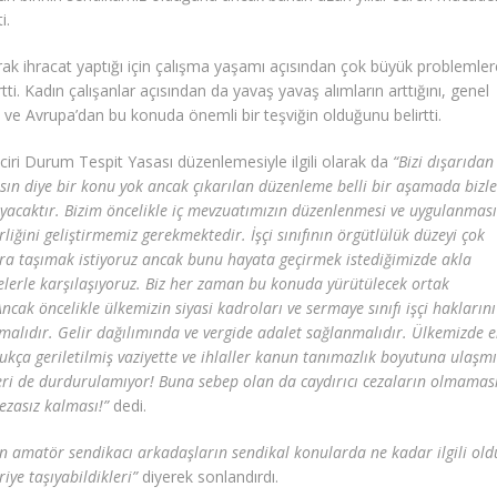
i.
rak ihracat yaptığı için çalışma yaşamı açısından çok büyük problemler
tti. Kadın çalışanlar açısından da yavaş yavaş alımların arttığını, genel
ve Avrupa’dan bu konuda önemli bir teşviğin olduğunu belirtti.
ciri Durum Tespit Yasası düzenlemesiyle ilgili olarak da
“Bizi dışarıdan
arsın diye bir konu yok ancak çıkarılan düzenleme belli bir aşamada bizl
yacaktır. Bizim öncelikle iç mevzuatımızın düzenlenmesi ve uygulanması
rliğini geliştirmemiz gerekmektedir. İşçi sınıfının örgütlülük düzeyi çok
ra taşımak istiyoruz ancak bunu hayata geçirmek istediğimizde akla
lerle karşılaşıyoruz. Biz her zaman bu konuda yürütülecek ortak
ncak öncelikle ülkemizin siyasi kadroları ve sermaye sınıfı işçi haklarını
malıdır. Gelir dağılımında ve vergide adalet sağlanmalıdır. Ülkemizde 
dukça geriletilmiş vaziyette ve ihlaller kanun tanımazlık boyutuna ulaşmı
eri de durdurulamıyor! Buna sebep olan da caydırıcı cezaların olmaması
ezasız kalması!”
dedi.
n amatör sendikacı arkadaşların sendikal konularda ne kadar ilgili ol
iye taşıyabildikleri”
diyerek sonlandırdı.