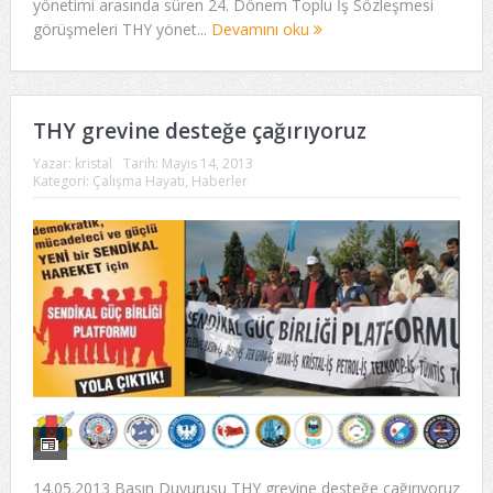
yönetimi arasında süren 24. Dönem Toplu İş Sözleşmesi
görüşmeleri THY yönet...
Devamını oku
THY grevine desteğe çağırıyoruz
Yazar:
kristal
Tarih:
Mayıs 14, 2013
Kategori:
Çalışma Hayatı
,
Haberler
14.05.2013 Basın Duyurusu THY grevine desteğe çağırıyoruz