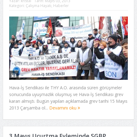
Yazar:
kristal
Tarih:
Mayıs 03, 2013
Kategori:
Çalışma Hayatı
,
Haberler
Hava-İş Sendikası ile THY A.O. arasında süren görüşmeler
sonucunda uyuşmazlık oluşmuş ve Hava-İş Sendikası grev
kararı almıştı. Bugün yapılan açıklamada grev tarihi 15 Mayıs
2013 Çarşamba ol...
Devamını oku
3 Mayıs Uçurtma Eyleminde SGBP