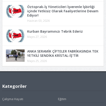
Öztoprak-İş Yöneticileri İşverenle İşbirliği
içinde Yetkisiz Olarak Faaliyetlerine Devam
Ediyor!
Haziran 03, 2026
Kurban Bayramınızı Tebrik Ederiz
Mayıs 27, 2026
ANKA SERAMİK ÇİFTELER FABRİKASINDA TEK
YETKİLİ SENDİKA KRİSTAL-İŞ’TİR
Mayıs 25, 2026
Kategoriler
Çalışma Hayatı
Eğitim