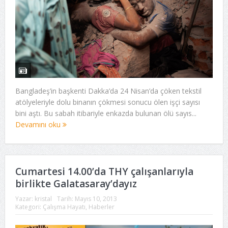
Bangladeş’in başkenti Dakka’da 24 Nisan’da çöken tekstil
atölyeleriyle dolu binanın çökmesi sonucu ölen işçi sayısı
bini aştı. Bu sabah itibariyle enkazda bulunan ölü sayıs...
Devamını oku
Cumartesi 14.00’da THY çalışanlarıyla
birlikte Galatasaray’dayız
Yazar:
kristal
Tarih:
Mayıs 10, 2013
Kategori:
Çalışma Hayatı
,
Haberler