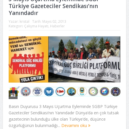
Türkiye Gazeteciler Sendikası’nın
Yanındadır
Yazar:
kristal
Tarih:
Mayıs 02, 2013
Kategori:
Çalışma Hayatı
,
Haberler
Basın Duyurusu 3 Mayıs Uçurtma Eyleminde SGBP Türkiye
Gazeteciler Sendikası’nın Yanındadır Dünya’da en çok tutsak
gazetecinin bulunduğu ülke olan Türkiye’de, düşünce
özgürlüğünün bulunmadığı...
Devamını oku