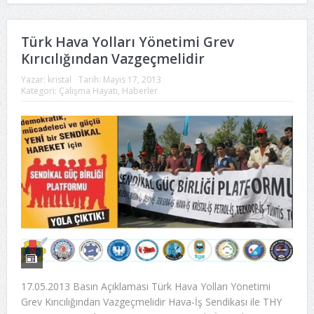
Türk Hava Yolları Yönetimi Grev
Kırıcılığından Vazgeçmelidir
Yazar:
kristal
Tarih:
Mayıs 17, 2013
Kategori:
Çalışma Hayatı
,
Haberler
17.05.2013 Basın Açıklaması Türk Hava Yolları Yönetimi
Grev Kırıcılığından Vazgeçmelidir Hava-İş Sendikası ile THY