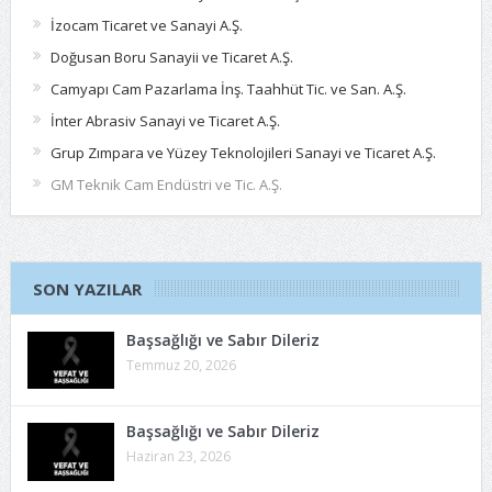
İzocam Ticaret ve Sanayi A.Ş.
Doğusan Boru Sanayii ve Ticaret A.Ş.
Camyapı Cam Pazarlama İnş. Taahhüt Tic. ve San. A.Ş.
İnter Abrasiv Sanayi ve Ticaret A.Ş.
Grup Zımpara ve Yüzey Teknolojileri Sanayi ve Ticaret A.Ş.
GM Teknik Cam Endüstri ve Tic. A.Ş.
SON YAZILAR
Başsağlığı ve Sabır Dileriz
Temmuz 20, 2026
Başsağlığı ve Sabır Dileriz
Haziran 23, 2026