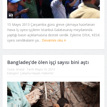
15 Mayıs 2013 Çarşamba günü greve çıkmaya hazırlanan
Hava-İş üyesi işçilerin İstanbul-Galatasaray meydanında
yaptığı basın açıklamasına destek verdik. Eyleme DİSK, KESK
üyesi sendikaların ya...
Devamını oku
Bangladeş’de ölen işçi sayısı bini aştı
Yazar:
kristal
Tarih:
Mayıs 10, 2013
Kategori:
Çalışma Hayatı
,
Haberler