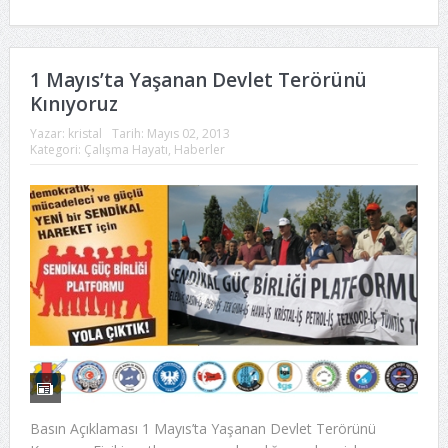
1 Mayıs’ta Yaşanan Devlet Terörünü
Kınıyoruz
Yazar:
kristal
Tarih:
Mayıs 02, 2013
Kategori:
Çalışma Hayatı
,
Haberler
Basın Açıklaması 1 Mayıs’ta Yaşanan Devlet Terörünü