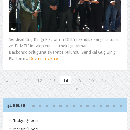
Sendikal Güç Birliği Platformu DHL’in sendika karşıtı tutumu
ve TÜMTİS’in taleplerini iletmek için Alman
Başkonsolosluğu’na ziyarette bulundu. Sendikal Güç Birliği
Platform...
Devamını oku
«
‹
11
12
13
15
16
17
›
14
»
ŞUBELER
Trakya Şubesi
Mersin Şubesi