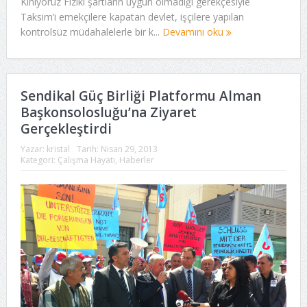
Kınıyoruz Fiziki şartların uygun olmadığı gerekçesiyle
Taksim’i emekçilere kapatan devlet, işçilere yapılan
kontrolsüz müdahalelerle bir k...
Devamını oku
Sendikal Güç Birliği Platformu Alman
Başkonsolosluğu’na Ziyaret
Gerçekleştirdi
Yazar:
kristal
Tarih:
Nisan 29, 2013
Kategori:
Çalışma Hayatı
,
Haberler