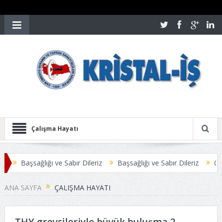
Çalışma Hayatı
lığı ve Sabır Dileriz
Başsağlığı ve Sabır Dileriz
Öztoprak-İş Yön
ANA SAYFA
ÇALIŞMA HAYATI