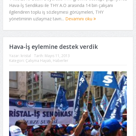
Hava-İş Sendikası ile THY A.O arasında 14 bin çalışanı
ilgilendiren toplu iş sözleşmesi görüşmeleri, THY
yönetiminin uzlaşmaz tavrı...
Devamını oku
Hava-İş eylemine destek verdik
Yazar:
kristal
Tarih:
Mayıs 11, 2013
Kategori:
Çalışma Hayatı
,
Haberler