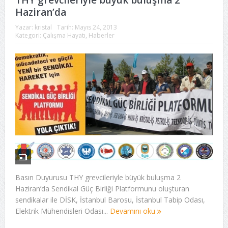
THY grevcileriyle büyük buluşma 2
Haziran’da
Yazar:
kristal
Tarih:
Mayıs 24, 2013
Kategori:
Çalışma Hayatı
,
Haberler
Basın Duyurusu THY grevcileriyle büyük buluşma 2
Haziran’da Sendikal Güç Birliği Platformunu oluşturan
sendikalar ile DİSK, İstanbul Barosu, İstanbul Tabip Odası,
Elektrik Mühendisleri Odası...
Devamını oku