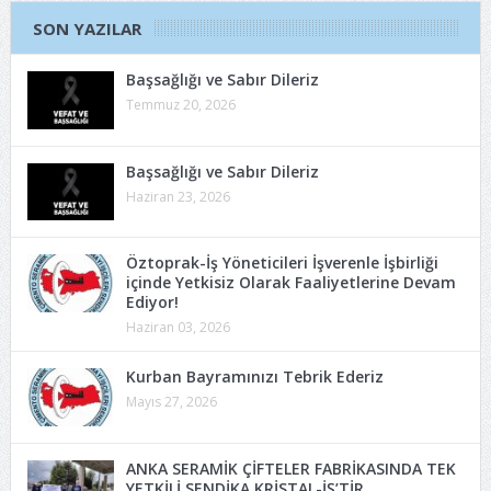
SON YAZILAR
Başsağlığı ve Sabır Dileriz
Temmuz 20, 2026
Başsağlığı ve Sabır Dileriz
Haziran 23, 2026
Öztoprak-İş Yöneticileri İşverenle İşbirliği
içinde Yetkisiz Olarak Faaliyetlerine Devam
Ediyor!
Haziran 03, 2026
Kurban Bayramınızı Tebrik Ederiz
Mayıs 27, 2026
ANKA SERAMİK ÇİFTELER FABRİKASINDA TEK
YETKİLİ SENDİKA KRİSTAL-İŞ’TİR