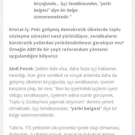
birçoğunda… İşçi Sendikasından, “yetki
belgesi” diye bir belge
istenmemektedir.”
Kristal-İş: Peki gelişmiş demokratik ülkelerde toplu
sözleşme süreçleri nasıl yürütülüyor, sendikaların
bürokratik yollardan yetkilendirilmesi gerekiyor mu?
Örneğin ABD’de bir çeşit referandum yöntemi
uygulandığını biliyoruz.
Abdi Pesok:
Şeklen dahi olsa, daha fazla işçi haklarının
tanındığı, bize göre sendikal ve sosyal anlamda daha da
gelişmiş ülkelerin birçoğunda, işçi sendikasının, işveren
karşısına çıkıp, bir nevi, “Ben bu işyerindeki işçilerin üyesi
olduğu sendikasıyım, üyelerim adına sizinle görüşmek,
Toplu İş Sözleşmesi yapmak istiyorum” demesi yeterli
olmaktadır
.
İşçi Sendikasından,
“yetki belgesi”
diye bir
belge istenmemektedir.
Tabii ki, TİS yetkisinin sıkı prosedür içinde olup olmaması,
doğrudan, o ülkenin sosyal, siyasal ve hukuksal anlayış