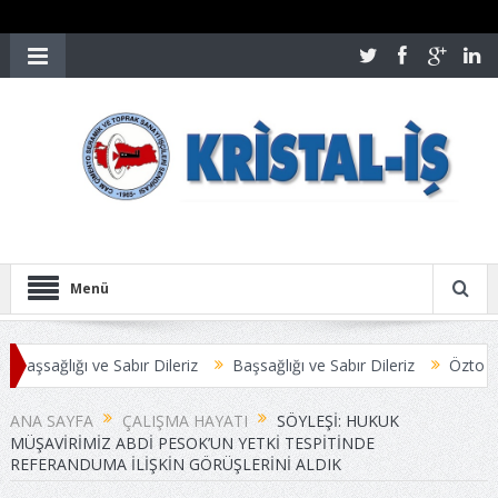
Menü
ğı ve Sabır Dileriz
Başsağlığı ve Sabır Dileriz
Öztoprak-İş Yöneti
ANA SAYFA
ÇALIŞMA HAYATI
SÖYLEŞI: HUKUK
MÜŞAVIRIMIZ ABDI PESOK’UN YETKI TESPITINDE
REFERANDUMA İLIŞKIN GÖRÜŞLERINI ALDIK