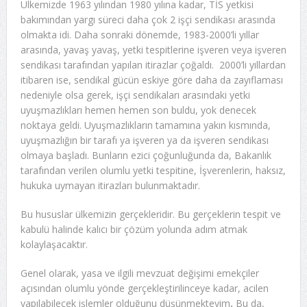
Ülkemizde 1963 yılından 1980 yılına kadar, TİS yetkisi
bakımından yargı süreci daha çok 2 işçi sendikası arasında
olmakta idi. Daha sonraki dönemde, 1983-2000’li yıllar
arasında, yavaş yavaş, yetki tespitlerine işveren veya işveren
sendikası tarafından yapılan itirazlar çoğaldı. 2000’li yıllardan
itibaren ise, sendikal gücün eskiye göre daha da zayıflaması
nedeniyle olsa gerek, işçi sendikaları arasındaki yetki
uyuşmazlıkları hemen hemen son buldu, yok denecek
noktaya geldi. Uyuşmazlıkların tamamına yakın kısmında,
uyuşmazlığın bir tarafı ya işveren ya da işveren sendikası
olmaya başladı. Bunların ezici çoğunluğunda da, Bakanlık
tarafından verilen olumlu yetki tespitine, İşverenlerin, haksız,
hukuka uymayan itirazları bulunmaktadır.
Bu hususlar ülkemizin gerçekleridir. Bu gerçeklerin tespit ve
kabulü halinde kalıcı bir çözüm yolunda adım atmak
kolaylaşacaktır.
Genel olarak, yasa ve ilgili mevzuat değişimi emekçiler
açısından olumlu yönde gerçekleştirilinceye kadar, acilen
yapılabilecek işlemler olduğunu düşünmekteyim
.
Bu da,