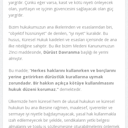
yargı’dır. Çünkü eğer varsa, kasıt ve kötü niyeti önleyecek
olan, yurttaşın ve işçinin güvencesini sağlayacak olan güç
yargı’dır.
Bizim hukukumuzun ana ilkelerinden ve esaslarından biri,
“objektif hüsnüniyet” de denilen, “iyi niyet” kuralıdır. Bu
husus, Küresel Hukuk kaideleri ve esasları içerisinde de ana
ilke niteliğine sahiptir. Bu ilke bizim Medeni Kanunumuzun
2’inci maddesinde,
Dürüst Davranma
başlığı ile yerini
almıştır.
Bu madde; “
Herkes haklarını kullanırken ve borçlarını
yerine getirirken dürüstlük kurallarına uymak
zorundadır.
Bir hakkın açıkça kötüye kullanılmasını
hukuk düzeni korumaz.”
demektedir.
Ülkemizde hem küresel hem de ulusal hukukun ve küresel
hukukun bu ana ilkesine rağmen, maalesef, işverenler ve
sermaye iyi niyetle bağdaşmayacak, yasal hak kullanmakla
izah edilemeyecek bir şekilde, sendikaların yetki belgesi
almalarını ve toplu iş sözleşmesine oturabilmelerini önlemek