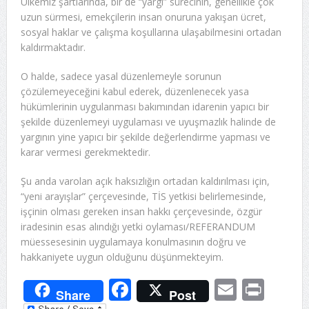
Ülkemiz şartlarında, bir de “yargı” sürecinin, genellikle çok
uzun sürmesi, emekçilerin insan onuruna yakışan ücret,
sosyal haklar ve çalışma koşullarına ulaşabilmesini ortadan
kaldırmaktadır.
O halde, sadece yasal düzenlemeyle sorunun
çözülemeyeceğini kabul ederek, düzenlenecek yasa
hükümlerinin uygulanması bakımından idarenin yapıcı bir
şekilde düzenlemeyi uygulaması ve uyuşmazlık halinde de
yargının yine yapıcı bir şekilde değerlendirme yapması ve
karar vermesi gerekmektedir.
Şu anda varolan açık haksızlığın ortadan kaldırılması için,
“yeni arayışlar” çerçevesinde, TİS yetkisi belirlemesinde,
işçinin olması gereken insan hakkı çerçevesinde, özgür
iradesinin esas alındığı yetki oylaması/REFERANDUM
müessesesinin uygulamaya konulmasının doğru ve
hakkaniyete uygun olduğunu düşünmekteyim.
Facebook
Email
Prin
Share
Post