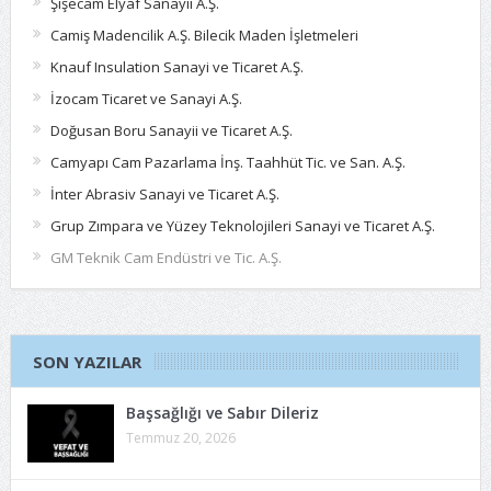
Şişecam Elyaf Sanayii A.Ş.
Camiş Madencilik A.Ş. Bilecik Maden İşletmeleri
Knauf Insulation Sanayi ve Ticaret A.Ş.
İzocam Ticaret ve Sanayi A.Ş.
Doğusan Boru Sanayii ve Ticaret A.Ş.
Camyapı Cam Pazarlama İnş. Taahhüt Tic. ve San. A.Ş.
İnter Abrasiv Sanayi ve Ticaret A.Ş.
Grup Zımpara ve Yüzey Teknolojileri Sanayi ve Ticaret A.Ş.
GM Teknik Cam Endüstri ve Tic. A.Ş.
SON YAZILAR
Başsağlığı ve Sabır Dileriz
Temmuz 20, 2026