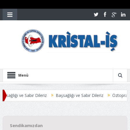
Menü
ığı ve Sabır Dileriz
Başsağlığı ve Sabır Dileriz
Öztoprak-İş Yönet
LA SONUÇLANDI
Üyelerimize Duyuru
Sendikamızdan