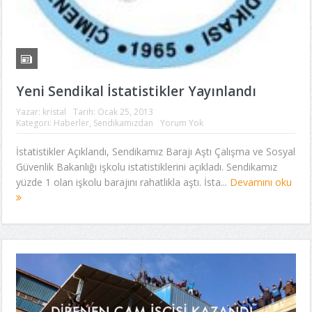
Yeni Sendikal İstatistikler Yayınlandı
Yazar:
kristal
Tarih:
Ocak 25, 2013
Kategori:
Haberler
,
Sendikamızdan
Yorum Yok
İstatistikler Açıklandı, Sendikamız Barajı Aştı Çalışma ve Sosyal
Güvenlik Bakanlığı işkolu istatistiklerini açıkladı. Sendikamız
yüzde 1 olan işkolu barajını rahatlıkla aştı. İsta...
Devamını oku