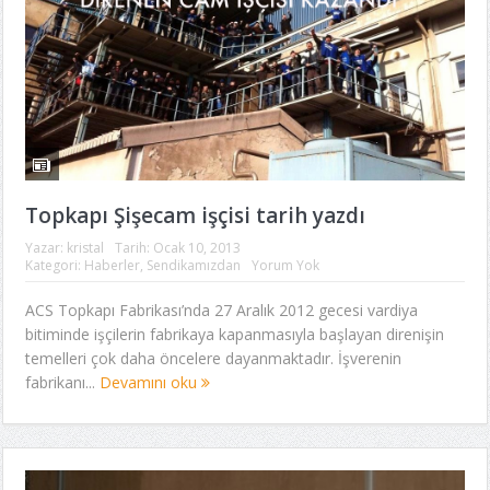
Topkapı Şişecam işçisi tarih yazdı
Yazar:
kristal
Tarih:
Ocak 10, 2013
Kategori:
Haberler
,
Sendikamızdan
Yorum Yok
ACS Topkapı Fabrikası’nda 27 Aralık 2012 gecesi vardiya
bitiminde işçilerin fabrikaya kapanmasıyla başlayan direnişin
temelleri çok daha öncelere dayanmaktadır. İşverenin
fabrikanı...
Devamını oku