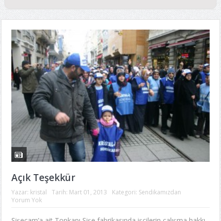
Açık Teşekkür
Yazar:
kristal
Tarih:
Mart 01, 2013
Kategori:
Sendikamızdan
Yorum Yok
Şişecam’a ait Topkapı Şişe fabrikasında işçilerin çalışma hakkı