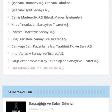
Şişecam Otomotiv A.Ş. Otocam Fabrikası
Şişecam Elyaf Sanayii A.Ş.
Camiş Madencilik A.Ş. Bilecik Maden İşletmeleri
Knauf Insulation Sanayi ve Ticaret A.Ş.
İzocam Ticaret ve Sanayi A.Ş.
Doğusan Boru Sanayii ve Ticaret A.Ş.
Camyapı Cam Pazarlama İnş. Taahhüt Tic. ve San. A.Ş.
İnter Abrasiv Sanayi ve Ticaret A.Ş.
Grup Zımpara ve Yüzey Teknolojileri Sanayi ve Ticaret A.Ş.
GM Teknik Cam Endüstri ve Tic. A.Ş.
SON YAZILAR
Başsağlığı ve Sabır Dileriz
Temmuz 20, 2026