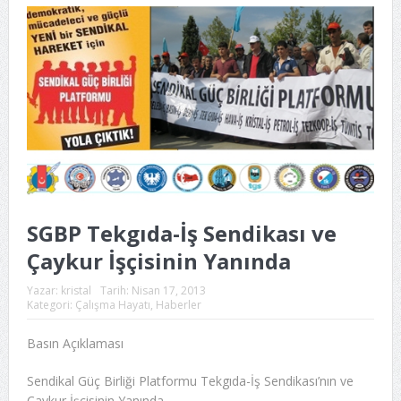
SGBP Tekgıda-İş Sendikası ve
Çaykur İşçisinin Yanında
Yazar:
kristal
Tarih:
Nisan 17, 2013
Kategori:
Çalışma Hayatı
,
Haberler
Basın Açıklaması
Sendikal Güç Birliği Platformu Tekgıda-İş Sendikası’nın ve
Çaykur İşçisinin Yanında