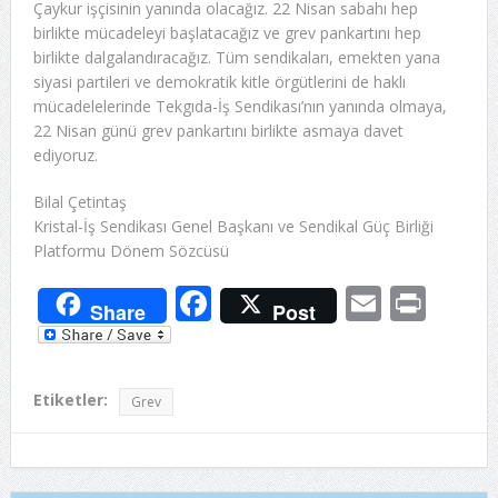
Çaykur işçisinin yanında olacağız. 22 Nisan sabahı hep
birlikte mücadeleyi başlatacağız ve grev pankartını hep
birlikte dalgalandıracağız. Tüm sendikaları, emekten yana
siyasi partileri ve demokratik kitle örgütlerini de haklı
mücadelelerinde Tekgıda-İş Sendikası’nın yanında olmaya,
22 Nisan günü grev pankartını birlikte asmaya davet
ediyoruz.
Bilal Çetintaş
Kristal-İş Sendikası Genel Başkanı ve Sendikal Güç Birliği
Platformu Dönem Sözcüsü
Facebook
Email
Prin
Share
Post
Etiketler:
Grev