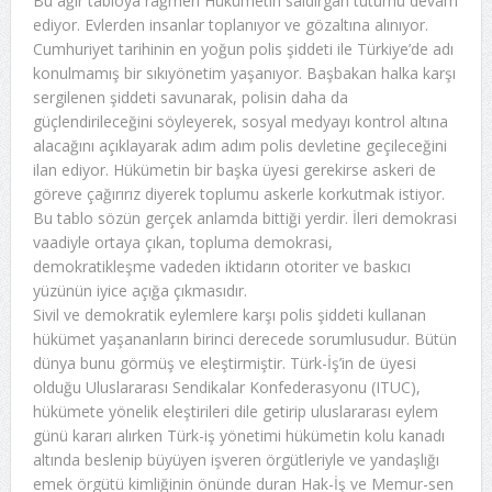
Bu ağır tabloya rağmen Hükümetin saldırgan tutumu devam
ediyor. Evlerden insanlar toplanıyor ve gözaltına alınıyor.
Cumhuriyet tarihinin en yoğun polis şiddeti ile Türkiye’de adı
konulmamış bir sıkıyönetim yaşanıyor. Başbakan halka karşı
sergilenen şiddeti savunarak, polisin daha da
güçlendirileceğini söyleyerek, sosyal medyayı kontrol altına
alacağını açıklayarak adım adım polis devletine geçileceğini
ilan ediyor. Hükümetin bir başka üyesi gerekirse askeri de
göreve çağırırız diyerek toplumu askerle korkutmak istiyor.
Bu tablo sözün gerçek anlamda bittiği yerdir. İleri demokrasi
vaadiyle ortaya çıkan, topluma demokrasi,
demokratikleşme vadeden iktidarın otoriter ve baskıcı
yüzünün iyice açığa çıkmasıdır.
Sivil ve demokratik eylemlere karşı polis şiddeti kullanan
hükümet yaşananların birinci derecede sorumlusudur. Bütün
dünya bunu görmüş ve eleştirmiştir. Türk-İş’in de üyesi
olduğu Uluslararası Sendikalar Konfederasyonu (ITUC),
hükümete yönelik eleştirileri dile getirip uluslararası eylem
günü kararı alırken Türk-iş yönetimi hükümetin kolu kanadı
altında beslenip büyüyen işveren örgütleriyle ve yandaşlığı
emek örgütü kimliğinin önünde duran Hak-İş ve Memur-sen