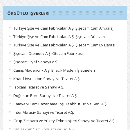
ÖRGÜTLÜ İŞYERLERI
Türkiye Şişe ve Cam Fabrikaları A.Ş. Şişecam Cam Ambalaj
Türkiye Şişe ve Cam Fabrikaları A.Ş. Şişecam Düzcam
Türkiye Şişe ve Cam Fabrikaları A.Ş. Şişecam Cam Ev Eşyası
Şişecam Otomotiv A.Ş. Otocam Fabrikası
Şişecam Elyaf Sanayii A.Ş.
Camiş Madencilik A.Ş. Bilecik Maden İşletmeleri
Knauf Insulation Sanayi ve Ticaret A.Ş.
İzocam Ticaret ve Sanayi A.Ş.
Doğusan Boru Sanayii ve Ticaret A.Ş.
Camyapı Cam Pazarlama İnş. Taahhüt Tic. ve San. A.Ş.
İnter Abrasiv Sanayi ve Ticaret A.Ş.
Grup Zımpara ve Yüzey Teknolojileri Sanayi ve Ticaret A.Ş.
GM Teknik Cam Endüstri ve Tic. A.Ş.