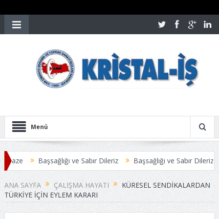
Menü
aze
Başsağlığı ve Sabır Dileriz
Başsağlığı ve Sabır Dileriz
Ö
Sİ ANLAŞMAYLA SONUÇLANDI
Üyelerimize Duyuru
ANA SAYFA
ÇALIŞMA HAYATI
KÜRESEL SENDIKALARDAN
TÜRKIYE İÇIN EYLEM KARARI