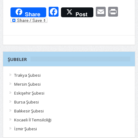
Facebook
Email
Prin
Share
Post
ŞUBELER
Trakya Şubesi
Mersin Şubesi
Eskişehir Şubesi
Bursa Şubesi
Balıkesir Şubesi
Kocaeli İl Temsilciliği
İzmir Şubesi