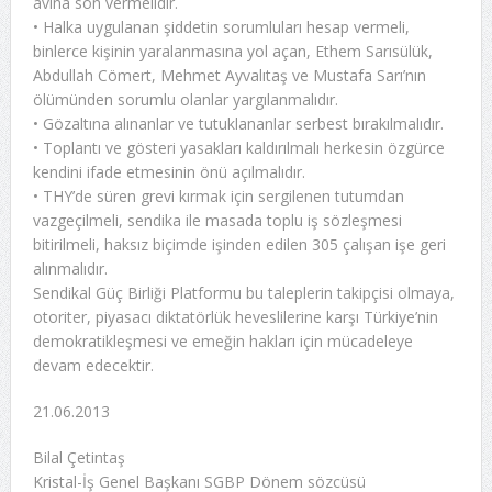
avına son vermelidir.
• Halka uygulanan şiddetin sorumluları hesap vermeli,
binlerce kişinin yaralanmasına yol açan, Ethem Sarısülük,
Abdullah Cömert, Mehmet Ayvalıtaş ve Mustafa Sarı’nın
ölümünden sorumlu olanlar yargılanmalıdır.
• Gözaltına alınanlar ve tutuklananlar serbest bırakılmalıdır.
• Toplantı ve gösteri yasakları kaldırılmalı herkesin özgürce
kendini ifade etmesinin önü açılmalıdır.
• THY’de süren grevi kırmak için sergilenen tutumdan
vazgeçilmeli, sendika ile masada toplu iş sözleşmesi
bitirilmeli, haksız biçimde işinden edilen 305 çalışan işe geri
alınmalıdır.
Sendikal Güç Birliği Platformu bu taleplerin takipçisi olmaya,
otoriter, piyasacı diktatörlük heveslilerine karşı Türkiye’nin
demokratikleşmesi ve emeğin hakları için mücadeleye
devam edecektir.
21.06.2013
Bilal Çetintaş
Kristal-İş Genel Başkanı SGBP Dönem sözcüsü