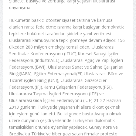
Şiddete, baskıya ve zorbalığa karşı yaşasın uluslararası
dayanışma
Hükümetin baskıcı otoriter siyaset tarzına ve kamusal
alanları ranta feda etme ısrarına karşı başlayan demokratik
tepkilere hükümet tarafından şiddetle yanıt verilmesi
uluslararası kamuoyunda tepki görmeye devam ediyor. 156
ülkeden 200 milyon emekçiyi temsil eden, Uluslararası
Sendikalar Konfederasyonu (ITUC),Küresel Sanayi İşçileri
Federasyonu(IndustriALL),Uluslararası Ağaç ve Yapı İşçileri
Federasyonu(BWI), Uluslararası Sanat ve Sahne Çalışanları
Birliği(IAEA), Eğitim Enternasyonali(EI),Uluslararası Büro ve
Ticaret işçileri Birliğ (UNI), Uluslararası Gazeteciler
Federasyonu(IFJ),Kamu Çalışanları Federasyonu(PSI),
Uluslararası Taşıma İşçileri Federasyonu (ITF) ve
Uluslararası Gıda İşçileri Federasyonu (IUF) 21-22 Haziran
2013 günlerini Türkiye’de yaşanan ihlallere dikkat çekmek
için eylem günü ilan etti. Bu iki günde başta Avrupa olmak
üzere dünyanın çeşitli yerlerinde Türkiye’nin diplomatik
temsilcilikleri önünde eylemler yapılacak. Güney Kore ve
Brezilya’da Türkiye’ye biber gazı satan firmalar protesto