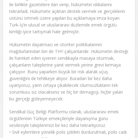
ile birlikte gazetelere ilan verip, hükümetin iddialarını
tekrarladı. Hükümete açıktan destek vermek ve gerçeklerin
üstünü örtmek üzere yapılan bu açıklamaya imza koyan
Türk-İş’in ulusal ve uluslararası düzlemde emek örgütü
kimliği iyice tartışmalı hale gelmiştir.
Hükümetin dayatmacı ve otoriter politikalarının
mağdurlarından biri de THY çalışanlarıdır. Hükümetin desteği
ile hareket eden işveren sendikayla masaya oturmak,
çalışanların taleplerine yanıt vermek yerine grevi kırmaya
çalışıyor. Bunu yaparken büyük bir risk alarak uçuş
güvenliğini de tehlikeye atıyor. Buradan bir kez daha
uyarıyoruz, yarın ortaya çıkabilecek olumsuzlukların tek
sorumlusu siz olacaksınız ve hiç bir demagoji, hiçbir yalan
bu gerçeği gizleyemeyecek.
Sendikal Güç Birliği Platformu olarak, uluslararası emek
örgütlerinin Türkiye emekçileriyle dayanışma günü
vesilesiyle taleplerimizi bir kez daha tekrarlıyoruz.
• Sivil eylemlere yönelik polis şiddeti durdurulmalı, polis cadı