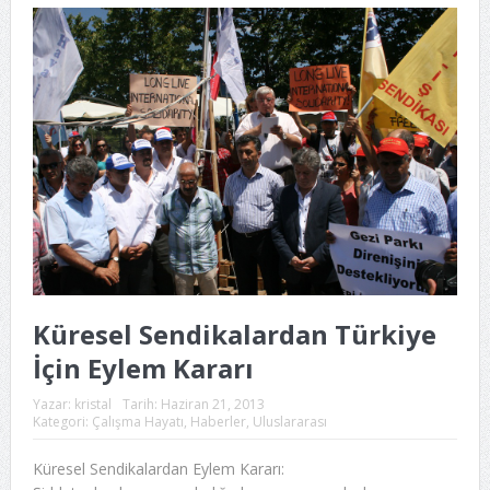
Küresel Sendikalardan Türkiye
İçin Eylem Kararı
Yazar:
kristal
Tarih:
Haziran 21, 2013
Kategori:
Çalışma Hayatı
,
Haberler
,
Uluslararası
Küresel Sendikalardan Eylem Kararı: