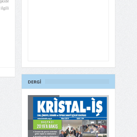
şkide
lgili
DERGI