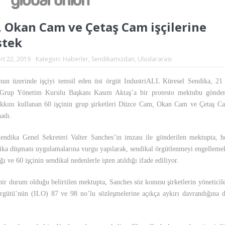
 Okan Cam ve Çetaş Cam işçilerine
stek
rt 22, 2019
Kategori:
Haberler
,
Sendikamızdan
,
Uluslararası
un üzerinde işçiyi temsil eden üst örgüt IndustriALL Küresel Sendika, 21
rup Yönetim Kurulu Başkanı Kasım Aktaş’a bir protesto mektubu gönder
akkını kullanan 60 işçinin grup şirketleri Düzce Cam, Okan Cam ve Çetaş C
nadı.
endika Genel Sekreteri Valter Sanches’in imzası ile gönderilen mektupta, h
dika düşmanı uygulamalarına vurgu yapılarak, sendikal örgütlenmeyi engellemek
ğı ve 60 işçinin sendikal nedenlerle işten atıldığı ifade ediliyor.
ir durum olduğu belirtilen mektupta, Sanches söz konusu şirketlerin yöneticile
rgütü’nün (ILO) 87 ve 98 no’lu sözleşmelerine açıkça aykırı davrandığına d