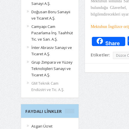
Mektubun sonunda Sanc
Sanayi A.Ş.
bulunduğu Glaverbel, P
Doğusan Boru Sanayii
bilgilendirecekleri uya
ve Ticaret A.Ş.
Camyapı Cam
Mektubun İngilizce orij
Pazarlama İnş. Taahhüt
Tic. ve San. A.Ş.
Share
İnter Abrasiv Sanayi ve
Ticaret A.Ş.
Etiketler:
Düzce 
Grup Zımpara ve Yüzey
Teknolojileri Sanayi ve
Ticaret A.Ş.
GM Teknik Cam
Endüstri ve Tic. A.Ş.
FAYDALI LINKLER
Asgari Ücret