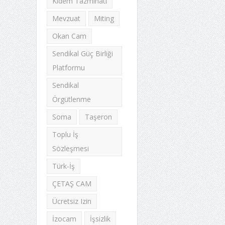
Kıdem Tazminatı
Mevzuat
Miting
Okan Cam
Sendikal Güç Birliği
Platformu
Sendikal
Örgütlenme
Soma
Taşeron
Toplu İş
Sözleşmesi
Türk-İş
ÇETAŞ CAM
Ücretsiz Izin
İzocam
İşsizlik