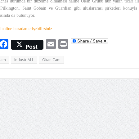
hes durumda bir düzelme olmaması haline Okan Grubu’nun yakın ticari ili
ilkington, Saint Gobain ve Guardian gibi uluslararası şirketleri konuyla i
rısında da bulunuyor.
inaline buradan erişebilirsiniz
Facebook
Email
Print
Post
Cam
IndustriALL
Okan Cam