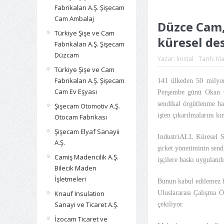
Fabrikaları A.Ş. Şişecam
Cam Ambalaj
Düzce Cam,
Türkiye Şişe ve Cam
küresel de
Fabrikaları A.Ş. Şişecam
Düzcam
Yazar:
kristal
Tarih:
Ma
Türkiye Şişe ve Cam
Fabrikaları A.Ş. Şişecam
141 ülkeden 50 milyon
Cam Ev Eşyası
Perşembe günü Okan G
sendikal örgütlenme h
Şişecam Otomotiv A.Ş.
işten çıkarılmalarını kı
Otocam Fabrikası
Şişecam Elyaf Sanayii
IndustriALL Küresel S
A.Ş.
şirket yönetiminin sen
Camiş Madencilik A.Ş.
işçilere baskı uygulandı
Bilecik Maden
İşletmeleri
Bunun kabul edilemez b
Uluslararası Çalışma Ö
Knauf Insulation
Sanayi ve Ticaret A.Ş.
çekiliyor.
İzocam Ticaret ve