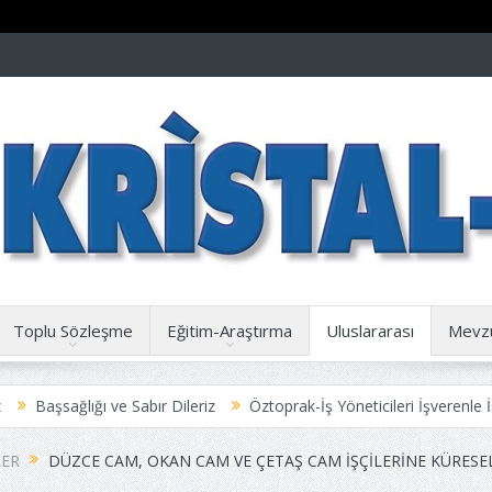
Toplu Sözleşme
Eğitim-Araştırma
Uluslararası
Mevz
ığı ve Sabır Dileriz
Öztoprak-İş Yöneticileri İşverenle İşbirliği içi
ize Duyuru
ER
DÜZCE CAM, OKAN CAM VE ÇETAŞ CAM IŞÇILERINE KÜRESE