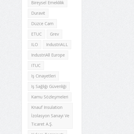
Bireysel Emeklilik
Duravit
Düzce Cam
ETUC
Grev
ILO
IndustriALL
IndustriAll Europe
ITUC
Iş Cinayetleri
Iş Sağlığı Güvenliği
Kamu Sözleşmeleri
Knauf Insulation
İzolasyon Sanayi Ve
Ticaret A.Ş.