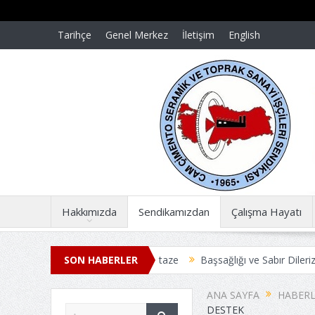
Tarihçe
Genel Merkez
İletişim
English
Hakkımızda
Sendikamızdan
Çalışma Hayatı
nümünde acılar dün gibi taze
SON HABERLER
Başsağlığı ve Sabır Dileriz
Başsağl
ME TOPLU İŞ SÖZLEŞMESİ ANLAŞMAYLA SONUÇLANDI
Üyelerim
ANA SAYFA
HABERL
DESTEK