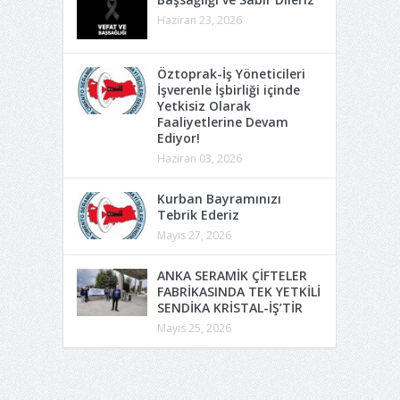
Haziran 23, 2026
Öztoprak-İş Yöneticileri
İşverenle İşbirliği içinde
Yetkisiz Olarak
Faaliyetlerine Devam
Ediyor!
Haziran 03, 2026
Kurban Bayramınızı
Tebrik Ederiz
Mayıs 27, 2026
ANKA SERAMİK ÇİFTELER
FABRİKASINDA TEK YETKİLİ
SENDİKA KRİSTAL-İŞ’TİR
Mayıs 25, 2026