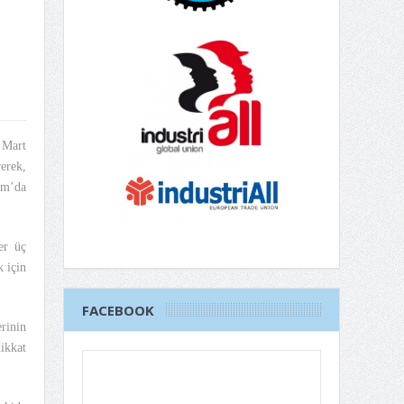
 Mart
erek,
am’da
er üç
 için
FACEBOOK
rinin
ikkat