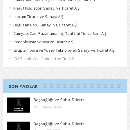
Knauf Insulation Sanayi ve Ticaret A.Ş.
İzocam Ticaret ve Sanayi A.Ş.
Doğusan Boru Sanayii ve Ticaret A.Ş.
Camyapı Cam Pazarlama İnş. Taahhüt Tic. ve San. A.Ş.
İnter Abrasiv Sanayi ve Ticaret A.Ş.
Grup Zımpara ve Yüzey Teknolojileri Sanayi ve Ticaret A.Ş.
GM Teknik Cam Endüstri ve Tic. A.Ş.
SON YAZILAR
Başsağlığı ve Sabır Dileriz
Temmuz 20, 2026
Başsağlığı ve Sabır Dileriz