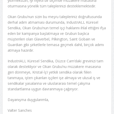
yitirmeksizin, iyi niyetli bir biçimde müzakere masasına
oturmasına yönelik tüm taleplerinizi desteklemektedir.
Okan Grubu’nun sizin bu meşru talepleriniz doğrultusunda
derhal adım atmaması durumunda, IndustriALL Küresel
Sendika, Okan Grubu’nun temel işçi haklarını ihlal ettiğini ifşa
eden bir kampanya başlatmaya ve Grubun başlıca
müşterileri olan Glaverbel, Pilkington, Saint Gobain ve
Guardian gibi şirketlerle temasa geçmek dahil, birçok adımı
atmaya hazırdır.
IndustriALL Küresel Sendika, Düzce Cam’daki grevinizi tam
olarak destekliyor ve Okan Grubu’nu müzakere masasına
geri dönmeye, Kristal-İş’i yetkili sendika olarak fiilen
tanımaya, işten çıkarılan işçileri işe almaya ve ulusal iş ve
sendikalar yasalarına ve uluslararası temel çalışma
standartlarına uygun davranmaya çağırıyor.
Dayanışma duygularımla,
Valter Sanches