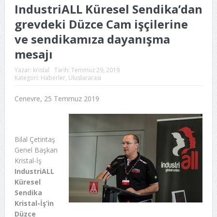
IndustriALL Küresel Sendika’dan
grevdeki Düzce Cam işçilerine
ve sendikamıza dayanışma
mesajı
Yazar:
kristal
Tarih:
Temmuz 29, 2019
Kategori:
Haberler
,
Uluslararası
Cenevre, 25 Temmuz 2019
Bilal Çetintaş
Genel Başkan
Kristal-İş
IndustriALL
Küresel
Sendika
Kristal-İş’in
Düzce