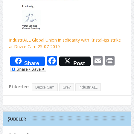
IndustriALL Global Union in solidarity with Kristal-İşs strike
at Düzce Cam 25-07-2019
Facebook
Email
Prin
Share
Post
Etiketler:
Düzce Cam
Grev
IndustriALL
ŞUBELER