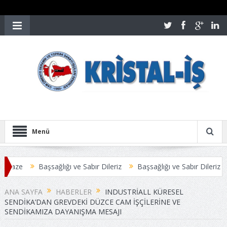
Menü
aze
Başsağlığı ve Sabır Dileriz
Başsağlığı ve Sabır Dileriz
Öz
Sİ ANLAŞMAYLA SONUÇLANDI
Üyelerimize Duyuru
ANA SAYFA
HABERLER
INDUSTRIALL KÜRESEL
SENDIKA’DAN GREVDEKI DÜZCE CAM IŞÇILERINE VE
SENDIKAMIZA DAYANIŞMA MESAJI