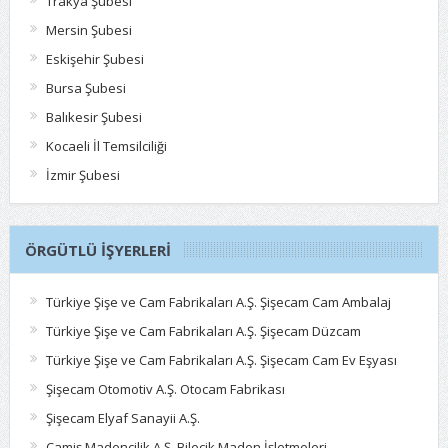
Trakya Şubesi
Mersin Şubesi
Eskişehir Şubesi
Bursa Şubesi
Balıkesir Şubesi
Kocaeli İl Temsilciliği
İzmir Şubesi
ÖRGÜTLÜ İŞYERLERI
Türkiye Şişe ve Cam Fabrikaları A.Ş. Şişecam Cam Ambalaj
Türkiye Şişe ve Cam Fabrikaları A.Ş. Şişecam Düzcam
Türkiye Şişe ve Cam Fabrikaları A.Ş. Şişecam Cam Ev Eşyası
Şişecam Otomotiv A.Ş. Otocam Fabrikası
Şişecam Elyaf Sanayii A.Ş.
Camiş Madencilik A.Ş. Bilecik Maden İşletmeleri