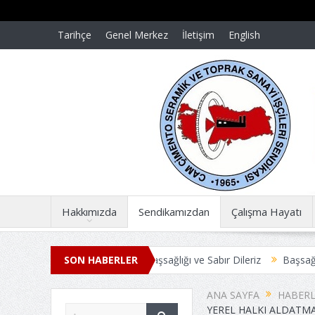
Tarihçe
Genel Merkez
İletişim
English
Hakkımızda
Sendikamızdan
Çalışma Hayatı
ar dün gibi taze
SON HABERLER
Başsağlığı ve Sabır Dileriz
Başsağlığı ve Sabır 
Ş SÖZLEŞMESİ ANLAŞMAYLA SONUÇLANDI
Üyelerimize Duyuru
ANA SAYFA
HABERL
YEREL HALKI ALDATMA