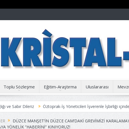
Toplu Sözleşme
Eğitim-Araştırma
Uluslararası
Mevz
Dileriz
Öztoprak-İş Yöneticileri İşverenle İşbirliği içinde Yetkisiz 
ER
DÜZCE MANŞET’IN DÜZCE CAM’DAKI GREVIMIZI KARALAMAY
YA YÖNELIK “HABERINI” KINIYORUZ!