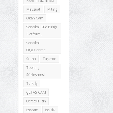
Kıdem Tazminatı
Mevzuat
Miting
Okan Cam
Sendikal Güç Birliği
Platformu
Sendikal
Örgütlenme
Soma
Taşeron
Toplu İş
Sözleşmesi
Türk-İş
ÇETAŞ CAM
Ücretsiz Izin
İzocam
İşsizlik