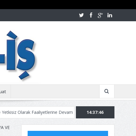
uat
Olarak Faaliyetlerine Devam Ediyor!
Kurban Bayramınızı Tebrik Ederi
14:37:47
A VE