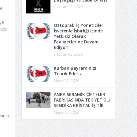
Haziran 23, 2026
ve
ye
Öztoprak-İş Yöneticileri
suçu
İşverenle İşbirliği içinde
Yetkisiz Olarak
Faaliyetlerine Devam
Ediyor!
Haziran 03, 2026
Kurban Bayramınızı
Tebrik Ederiz
Mayıs 27, 2026
ANKA SERAMİK ÇİFTELER
FABRİKASINDA TEK YETKİLİ
SENDİKA KRİSTAL-İŞ’TİR
Mayıs 25, 2026
mının