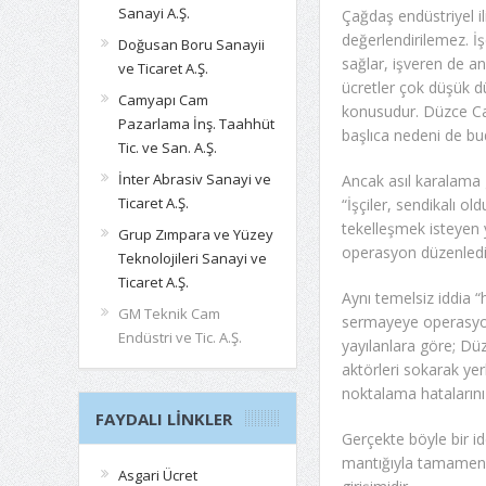
Sanayi A.Ş.
Çağdaş endüstriyel i
değerlendirilemez. İş
Doğusan Boru Sanayii
sağlar, işveren de a
ve Ticaret A.Ş.
ücretler çok düşük düz
Camyapı Cam
konusudur. Düzce Cam
Pazarlama İnş. Taahhüt
başlıca nedeni de bu
Tic. ve San. A.Ş.
İnter Abrasiv Sanayi ve
Ancak asıl karalama g
Ticaret A.Ş.
“İşçiler, sendikalı ol
tekelleşmek isteyen 
Grup Zımpara ve Yüzey
operasyon düzenlediğ
Teknolojileri Sanayi ve
Ticaret A.Ş.
Aynı temelsiz iddia “
GM Teknik Cam
sermayeye operasyon 
Endüstri ve Tic. A.Ş.
yayılanlara göre; Dü
aktörleri sokarak yer
noktalama hatalarını 
FAYDALI LINKLER
Gerçekte böyle bir id
mantığıyla tamamen 
Asgari Ücret