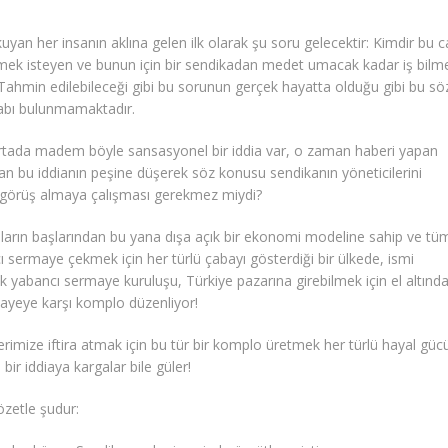
uyan her insanın aklına gelen ilk olarak şu soru gelecektir: Kimdir bu 
mek isteyen ve bunun için bir sendikadan medet umacak kadar iş bilm
 Tahmin edilebileceği gibi bu sorunun gerçek hayatta olduğu gibi bu s
vabı bulunmamaktadır.
rtada madem böyle sansasyonel bir iddia var, o zaman haberi yapan
an bu iddianın peşine düşerek söz konusu sendikanın yöneticilerini
görüş almaya çalışması gerekmez miydi?
yılların başlarından bu yana dışa açık bir ekonomi modeline sahip ve tü
 sermaye çekmek için her türlü çabayı gösterdiği bir ülkede, ismi
 yabancı sermaye kuruluşu, Türkiye pazarına girebilmek için el altında
rmayeye karşı komplo düzenliyor!
rimize iftira atmak için bu tür bir komplo üretmek her türlü hayal gü
bir iddiaya kargalar bile güler!
zetle şudur: