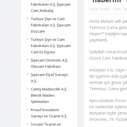
Fabrikaları A.Ş. Şişecam
Yazar:
kristal
Tarih:
Te
Cam Ambalaj
Türkiye Şişe ve Cam
Düzce Manşet
adlı ye
Fabrikaları A.Ş. Şişecam
Temmuz Cuma günü Dü
Düzcam
oluyor?” başlığını ta
Türkiye Şişe ve Cam
yayınlandı.
Fabrikaları A.Ş. Şişecam
Sadullah Ünsal imzal
Cam Ev Eşyası
Düzce Cam Fabrikası 
Şişecam Otomotiv A.Ş.
Otocam Fabrikası
Anlaşılan o ki, Sayın 
Şişecam Elyaf Sanayii
Bir işyerinin eski i
A.Ş.
vermek için greve çı
Temmuz, Cuma günü 
Camiş Madencilik A.Ş.
Bilecik Maden
Aynı cümlede Düzce C
İşletmeleri
tür nankörlük eylemi 
Knauf Insulation
dünyanın hiçbir yerin
Sanayi ve Ticaret A.Ş.
öncesinin, 19. Yüzyılı
İzocam Ticaret ve