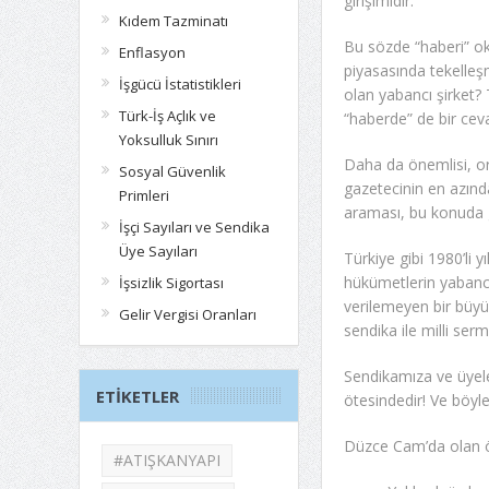
girişimidir.
Kıdem Tazminatı
Bu sözde “haberi” ok
Enflasyon
piyasasında tekelleş
İşgücü İstatistikleri
olan yabancı şirket?
Türk-İş Açlık ve
“haberde” de bir ce
Yoksulluk Sınırı
Daha da önemlisi, o
Sosyal Güvenlik
gazetecinin en azınd
Primleri
araması, bu konuda 
İşçi Sayıları ve Sendika
Üye Sayıları
Türkiye gibi 1980’li 
hükümetlerin yabancı
İşsizlik Sigortası
verilemeyen bir büyük
Gelir Vergisi Oranları
sendika ile milli se
Sendikamıza ve üyele
ETIKETLER
ötesindedir! Ve böyle 
Düzce Cam’da olan ö
#ATIŞKANYAPI