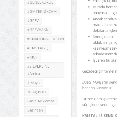
Yaklaşık üç bu
#GENELKURUL
Burada herhan
#GMTEKNİKCAM
anayasa ile güv
Ancak sendikay
#GREV
maruz bırakma
#GREVHAKKI
defalarca işlem
Sonuç olarak, 
#KNAUFINSULATION
oldukları için 
#KRİSTAL-İŞ
kesinleşmesind
arkadaşımız da
#MCP
İşveren bu sü
#SILVERLINE
Gazeteciliğin temel ni
#Amica
Düzce Manşet
’in sen
1 Mayıs
haberini kınıyoruz.
30 Ağustos
Düzce Cam işverenin
Basın Açıklaması
süreçlerini yerine ge
Basından
KRİSTAL-İŞ SENDİ