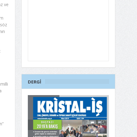
az ve
em
 söz
nın
:
DERGI
milli
a
n”