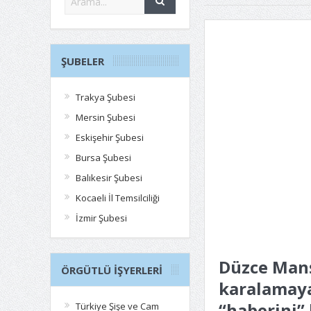
ŞUBELER
Trakya Şubesi
Mersin Şubesi
Eskişehir Şubesi
Bursa Şubesi
Balıkesir Şubesi
Kocaeli İl Temsilciliği
İzmir Şubesi
Düzce Manş
ÖRGÜTLÜ İŞYERLERI
karalamaya
“haberini” 
Türkiye Şişe ve Cam