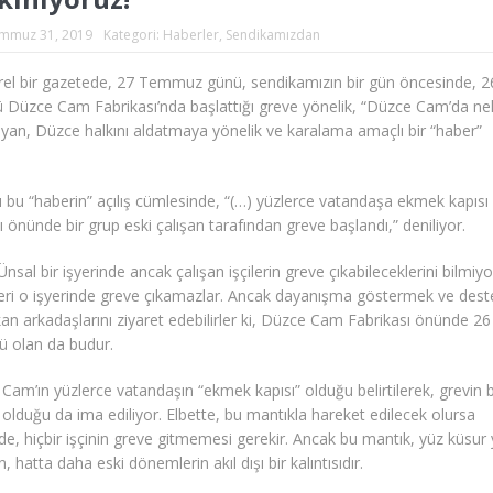
mmuz 31, 2019
Kategori:
Haberler
,
Sendikamızdan
rel bir gazetede, 27 Temmuz günü, sendikamızın bir gün öncesinde, 2
zce Cam Fabrikası’nda başlattığı greve yönelik, “Düzce Cam’da nel
şıyan, Düzce halkını aldatmaya yönelik ve karalama amaçlı bir “haber”
ı bu “haberin” açılış cümlesinde, “(…) yüzlerce vatandaşa ekmek kapısı
önünde bir grup eski çalışan tarafından greve başlandı,” deniliyor.
Ünsal bir işyerinde ancak çalışan işçilerin greve çıkabileceklerini bilmiyo
şçileri o işyerinde greve çıkamazlar. Ancak dayanışma göstermek ve dest
kan arkadaşlarını ziyaret edebilirler ki, Düzce Cam Fabrikası önünde 26
olan da budur.
am’ın yüzlerce vatandaşın “ekmek kapısı” olduğu belirtilerek, grevin b
olduğu da ima ediliyor. Elbette, bu mantıkla hareket edilecek olursa
de, hiçbir işçinin greve gitmemesi gerekir. Ancak bu mantık, yüz küsur y
n, hatta daha eski dönemlerin akıl dışı bir kalıntısıdır.