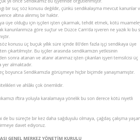
çuk yıl önce Sendikamız bu işyerinde örgütlenmiştir.
gi bir suç söz konusu değildir, çünkü sendikalaşma mevcut kanunlar 
ence altına alınmış bir haktır.
a üye olduğu için işçileri işten çıkarmak, tehdit etmek, kötü muamele
k kanunlarımıza göre suçtur ve Düzce Cam’da işveren ne yazık ki bu 
iştir.
söz konusu üç buçuk yıllık süre içinde 80’den fazla işçi sendikaya üye
işten çıkartılmıştır. Bu işçiler arasında sendikamızın yetkisinin
en sonra atanan ve atanır atanmaz işten çıkarılan işyeri temsilcisi üç
 yer almaktadır.
reç boyunca Sendikamızla görüşmeye hiçbir biçimde yanaşmamıştır.
telikleri ve ahlâkı çok önemlidir.
dikamızı iftira yoluyla karalamaya yönelik bu son derece kötü niyetli
i de bu süreçte bir kez daha sağduyulu olmaya, çağdaş çalışma yaşa
tirmeye davet ediyoruz.
KASI GENEL MERKEZ YÖNETİM KURULU