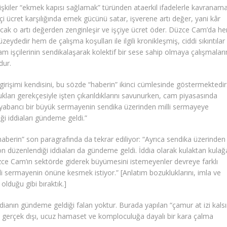
lişkiler “ekmek kapısı sağlamak” türünden ataerkil ifadelerle kavranam
çi ücret karşılığında emek gücünü satar, işverene artı değer, yani kâr
ncak o artı değerden zenginleşir ve işçiye ücret öder. Düzce Cam’da h
eydedir hem de çalışma koşulları ile ilgili kronikleşmiş, ciddi sıkıntılar
 işçilerinin sendikalaşarak kolektif bir sese sahip olmaya çalışmaları
dur.
irişimi kendisini, bu sözde “haberin” ikinci cümlesinde göstermektedir
dukları gerekçesiyle işten çıkarıldıklarını savunurken, cam piyasasında
yabancı bir büyük sermayenin sendika üzerinden milli sermayeye
i iddiaları gündeme geldi.”
haberin” son paragrafında da tekrar ediliyor: “Ayrıca sendika üzerinden 
düzenlendiği iddiaları da gündeme geldi. İddia olarak kulaktan kulağ
zce Cam’ın sektörde giderek büyümesini istemeyenler devreye farklı
li sermayenin önüne kesmek istiyor.” [Anlatım bozukluklarını, imla ve
olduğu gibi bıraktık.]
dianın gündeme geldiği falan yoktur. Burada yapılan “çamur at izi kalsı
gerçek dışı, ucuz hamaset ve komploculuğa dayalı bir kara çalma