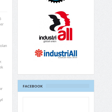
6
er
 olan
r.
ek
FACEBOOK
ir
ıl