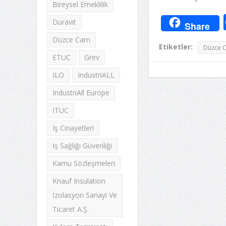
Bireysel Emeklilik
Duravit
Share
Düzce Cam
Etiketler:
Düzce 
ETUC
Grev
ILO
IndustriALL
IndustriAll Europe
ITUC
Iş Cinayetleri
Iş Sağlığı Güvenliği
Kamu Sözleşmeleri
Knauf Insulation
İzolasyon Sanayi Ve
Ticaret A.Ş.