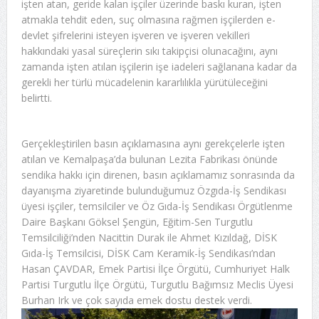
işten atan, geride kalan işçiler üzerinde baskı kuran, işten
atmakla tehdit eden, suç olmasına rağmen işçilerden e-
devlet şifrelerini isteyen işveren ve işveren vekilleri
hakkındaki yasal süreçlerin sıkı takipçisi olunacağını, aynı
zamanda işten atılan işçilerin işe iadeleri sağlanana kadar da
gerekli her türlü mücadelenin kararlılıkla yürütüleceğini
belirtti.
Gerçekleştirilen basın açıklamasına aynı gerekçelerle işten
atılan ve Kemalpaşa’da bulunan Lezita Fabrikası önünde
sendika hakkı için direnen, basın açıklamamız sonrasında da
dayanışma ziyaretinde bulunduğumuz Özgıda-İş Sendikası
üyesi işçiler, temsilciler ve Öz Gıda-İş Sendikası Örgütlenme
Daire Başkanı Göksel Şengün, Eğitim-Sen Turgutlu
Temsilciliği’nden Nacittin Durak ile Ahmet Kızıldağ, DİSK
Gıda-İş Temsilcisi, DİSK Cam Keramik-İş Sendikası’ndan
Hasan ÇAVDAR, Emek Partisi İlçe Örgütü, Cumhuriyet Halk
Partisi Turgutlu İlçe Örgütü, Turgutlu Bağımsız Meclis Üyesi
Burhan Irk ve çok sayıda emek dostu destek verdi.