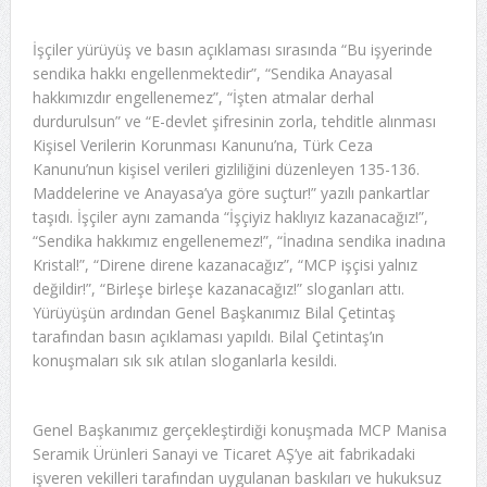
İşçiler yürüyüş ve basın açıklaması sırasında “Bu işyerinde
sendika hakkı engellenmektedir”, “Sendika Anayasal
hakkımızdır engellenemez”, “İşten atmalar derhal
durdurulsun” ve “E-devlet şifresinin zorla, tehditle alınması
Kişisel Verilerin Korunması Kanunu’na, Türk Ceza
Kanunu’nun kişisel verileri gizliliğini düzenleyen 135-136.
Maddelerine ve Anayasa’ya göre suçtur!” yazılı pankartlar
taşıdı. İşçiler aynı zamanda “İşçiyiz haklıyız kazanacağız!”,
“Sendika hakkımız engellenemez!”, “İnadına sendika inadına
Kristal!”, “Direne direne kazanacağız”, “MCP işçisi yalnız
değildir!”, “Birleşe birleşe kazanacağız!” sloganları attı.
Yürüyüşün ardından Genel Başkanımız Bilal Çetintaş
tarafından basın açıklaması yapıldı. Bilal Çetintaş’ın
konuşmaları sık sık atılan sloganlarla kesildi.
Genel Başkanımız gerçekleştirdiği konuşmada MCP Manisa
Seramik Ürünleri Sanayi ve Ticaret AŞ’ye ait fabrikadaki
işveren vekilleri tarafından uygulanan baskıları ve hukuksuz