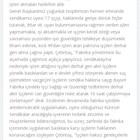
işten atmaları hedefine aldı.
Genel Başkanımız çoğunluk tespitimizin hemen ertesinde
sendikamız üyesi 17 işçiyi, haklarında geriye dönük hiçbir
tutanak, ihtar vb. uyarı bulunmamasına rağmen verilen işleri
yapmamakla, işi aksatmakla ve işçinin kendi isteği veya
savsaması yüzünden işin güvenliğini tehlikeye düşürmekle
itham ederek, kod-49’dan işten atan patrona işçileri derhal
geri alma çağrısı yaptı. Çetintaş, “Fabrika yönetimine bu
aşamada çağrımızı açıkça yapıyoruz; sendikalaşma
nedeniyle işten attığınız işçileri derhal geri alın! İşçilere
yönelik baskılardan ve e-devlet şifresi isteyerek alenen suç
işlemekten vazgeçin! İşçilerin sendika hakkına saygı duyun!
Fabrika içindeki İşçi Sağlığı ve Güvenliği tedbirlerini derhal
alın! İşçilerin can güvenliğini riske atarak 16 saat çalıştırmaya
zorlamayın!” dedi. Sözlerinin devamında fabrika içindeki
antidemokratik uygulamaları, üyesi olduğumuz Küresel
Sendikalar aracılığıyla işverenin tedarik zincirine ve
müşterilerine bildireceğimizi, bu süreç zarfında da fabrika
içerisinde uygulanan baskılara karşı işçilerin haklarının
korunacağını söyleyen Çetintaş, “İşçileri haksız gerekçelerle