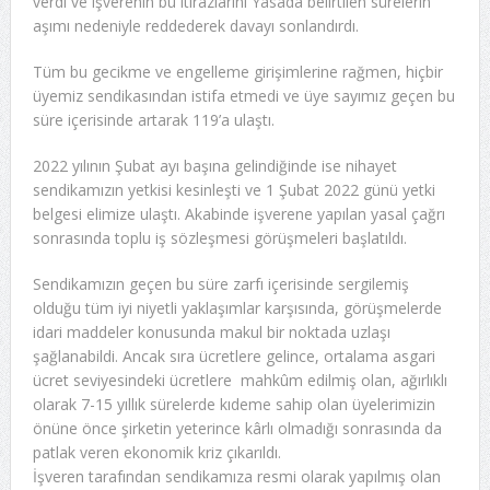
verdi ve işverenin bu itirazlarını Yasada belirtilen sürelerin
aşımı nedeniyle reddederek davayı sonlandırdı.
Tüm bu gecikme ve engelleme girişimlerine rağmen, hiçbir
üyemiz sendikasından istifa etmedi ve üye sayımız geçen bu
süre içerisinde artarak 119’a ulaştı.
2022 yılının Şubat ayı başına gelindiğinde ise nihayet
sendikamızın yetkisi kesinleşti ve 1 Şubat 2022 günü yetki
belgesi elimize ulaştı. Akabinde işverene yapılan yasal çağrı
sonrasında toplu iş sözleşmesi görüşmeleri başlatıldı.
Sendikamızın geçen bu süre zarfı içerisinde sergilemiş
olduğu tüm iyi niyetli yaklaşımlar karşısında, görüşmelerde
idari maddeler konusunda makul bir noktada uzlaşı
şağlanabildi. Ancak sıra ücretlere gelince, ortalama asgari
ücret seviyesindeki ücretlere mahkûm edilmiş olan, ağırlıklı
olarak 7-15 yıllık sürelerde kıdeme sahip olan üyelerimizin
önüne önce şirketin yeterince kârlı olmadığı sonrasında da
patlak veren ekonomik kriz çıkarıldı.
İşveren tarafından sendikamıza resmi olarak yapılmış olan