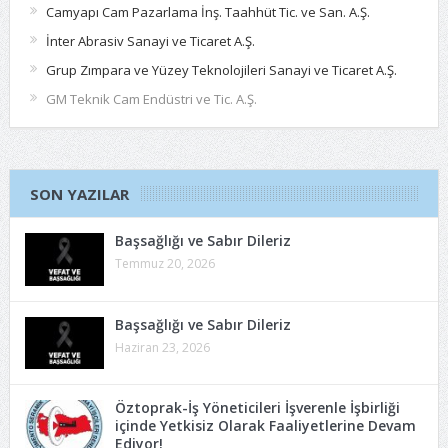
Camyapı Cam Pazarlama İnş. Taahhüt Tic. ve San. A.Ş.
İnter Abrasiv Sanayi ve Ticaret A.Ş.
Grup Zımpara ve Yüzey Teknolojileri Sanayi ve Ticaret A.Ş.
GM Teknik Cam Endüstri ve Tic. A.Ş.
SON YAZILAR
Başsağlığı ve Sabır Dileriz
Temmuz 20, 2026
Başsağlığı ve Sabır Dileriz
Haziran 23, 2026
Öztoprak-İş Yöneticileri İşverenle İşbirliği
içinde Yetkisiz Olarak Faaliyetlerine Devam
Ediyor!