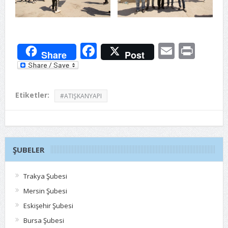
Facebook
Email
Prin
Share
Post
Etiketler:
#ATIŞKANYAPI
ŞUBELER
Trakya Şubesi
Mersin Şubesi
Eskişehir Şubesi
Bursa Şubesi