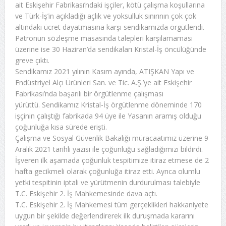
ait Eskişehir Fabrikası’ndaki işçiler, kötü çalışma koşullarına
ve Türk-İş’in açıkladığı açlık ve yoksulluk sınırının çok çok
altındaki ücret dayatmasına karşı sendikamızda örgütlendi.
Patronun sözleşme masasında talepleri karşılamaması
üzerine ise 30 Haziran’da sendikaları Kristal-İş öncülüğünde
greve çıktı.
Sendikamız 2021 yılının Kasım ayında, ATIŞKAN Yapı ve
Endüstriyel Alçı Ürünleri San. ve Tic. A.Ş.’ye ait Eskişehir
Fabrikası’nda başarılı bir örgütlenme çalışması
yürüttü. Sendikamız Kristal-İş örgütlenme döneminde 170
işçinin çalıştığı fabrikada 94 üye ile Yasanın aramış olduğu
çoğunluğa kısa sürede erişti.
Çalışma ve Sosyal Güvenlik Bakalığı müracaatımız üzerine 9
Aralık 2021 tarihli yazısı ile çoğunluğu sağladığımızı bildirdi.
İşveren ilk aşamada çoğunluk tespitimize itiraz etmese de 2
hafta gecikmeli olarak çoğunluğa itiraz etti. Ayrıca olumlu
yetki tespitinin iptali ve yürütmenin durdurulması talebiyle
T.C. Eskişehir 2. İş Mahkemesinde dava açtı.
T.C. Eskişehir 2. İş Mahkemesi tüm gerçeklikleri hakkaniyete
uygun bir şekilde değerlendirerek ilk duruşmada kararını