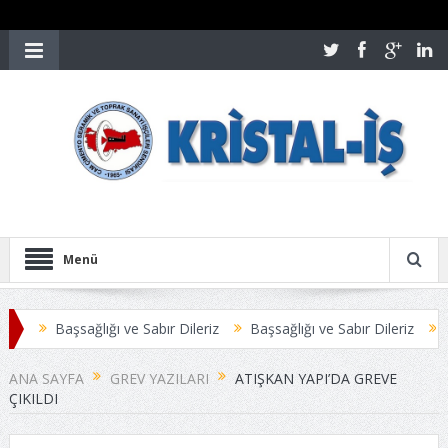
Menü
Başsağlığı ve Sabır Dileriz
Başsağlığı ve Sabır Dileriz
Öztoprak-İ
ANA SAYFA
GREV YAZILARI
ATIŞKAN YAPI’DA GREVE
ÇIKILDI