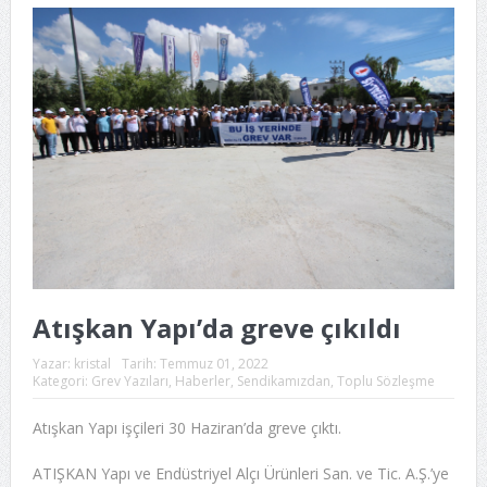
Atışkan Yapı’da greve çıkıldı
Yazar:
kristal
Tarih:
Temmuz 01, 2022
Kategori:
Grev Yazıları
,
Haberler
,
Sendikamızdan
,
Toplu Sözleşme
Atışkan Yapı işçileri 30 Haziran’da greve çıktı.
ATIŞKAN Yapı ve Endüstriyel Alçı Ürünleri San. ve Tic. A.Ş.’ye