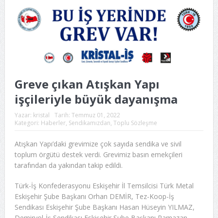
Greve çıkan Atışkan Yapı
işçileriyle büyük dayanışma
Yazar:
kristal
Tarih:
Temmuz 01, 2022
Kategori:
Haberler
,
Sendikamızdan
,
Toplu Sözleşme
Atışkan Yapı’daki grevimize çok sayıda sendika ve sivil
toplum örgütü destek verdi. Grevimiz basın emekçileri
tarafından da yakından takip edildi.
Türk-İş Konfederasyonu Eskişehir İl Temsilcisi Türk Metal
Eskişehir Şube Başkanı Orhan DEMİR, Tez-Koop-İş
Sendikası Eskişehir Şube Başkanı Hasan Hüseyin YILMAZ,
Demiryol-İş Sendikası Eskişehir Şube Başkanı Ramazan