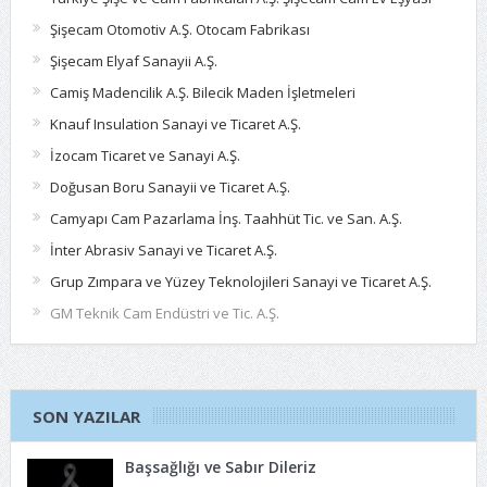
Şişecam Otomotiv A.Ş. Otocam Fabrikası
Şişecam Elyaf Sanayii A.Ş.
Camiş Madencilik A.Ş. Bilecik Maden İşletmeleri
Knauf Insulation Sanayi ve Ticaret A.Ş.
İzocam Ticaret ve Sanayi A.Ş.
Doğusan Boru Sanayii ve Ticaret A.Ş.
Camyapı Cam Pazarlama İnş. Taahhüt Tic. ve San. A.Ş.
İnter Abrasiv Sanayi ve Ticaret A.Ş.
Grup Zımpara ve Yüzey Teknolojileri Sanayi ve Ticaret A.Ş.
GM Teknik Cam Endüstri ve Tic. A.Ş.
SON YAZILAR
Başsağlığı ve Sabır Dileriz