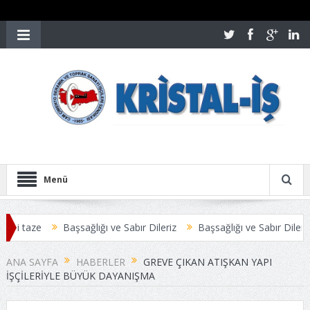
Menü
bi taze
Başsağlığı ve Sabır Dileriz
Başsağlığı ve Sabır Dileriz
ŞMESİ ANLAŞMAYLA SONUÇLANDI
Üyelerimize Duyuru
ANA SAYFA
HABERLER
GREVE ÇIKAN ATIŞKAN YAPI
IŞÇILERIYLE BÜYÜK DAYANIŞMA