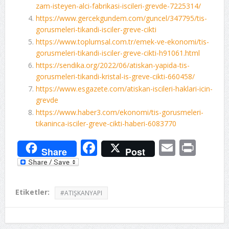
zam-isteyen-alci-fabrikasi-iscileri-grevde-7225314/
https://www.gercekgundem.com/guncel/347795/tis-
gorusmeleri-tikandi-isciler-greve-cikti
https://www.toplumsal.com.tr/emek-ve-ekonomi/tis-
gorusmeleri-tikandi-isciler-greve-cikti-h91061.html
https://sendika.org/2022/06/atiskan-yapida-tis-
gorusmeleri-tikandi-kristal-is-greve-cikti-660458/
https://www.esgazete.com/atiskan-iscileri-haklari-icin-
grevde
https://www.haber3.com/ekonomi/tis-gorusmeleri-
tikaninca-isciler-greve-cikti-haberi-6083770
Facebook
Email
Prin
Share
Post
Etiketler:
#ATIŞKANYAPI