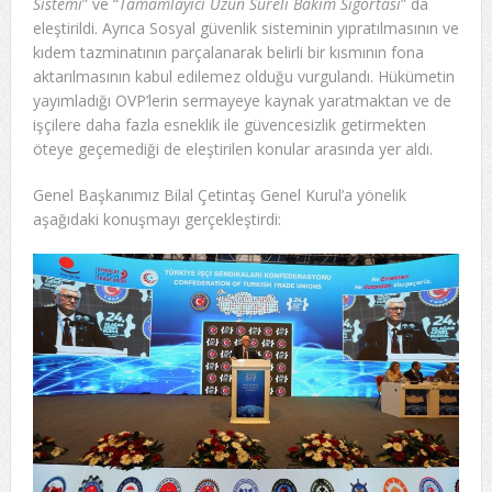
Sistemi
” ve “
Tamamlayıcı Uzun Süreli Bakım Sigortası
” da
eleştirildi. Ayrıca Sosyal güvenlik sisteminin yıpratılmasının ve
kıdem tazminatının parçalanarak belirli bir kısmının fona
aktarılmasının kabul edilemez olduğu vurgulandı. Hükümetin
yayımladığı OVP’lerin sermayeye kaynak yaratmaktan ve de
işçilere daha fazla esneklik ile güvencesizlik getirmekten
öteye geçemediği de eleştirilen konular arasında yer aldı.
Genel Başkanımız Bilal Çetintaş Genel Kurul’a yönelik
aşağıdaki konuşmayı gerçekleştirdi: