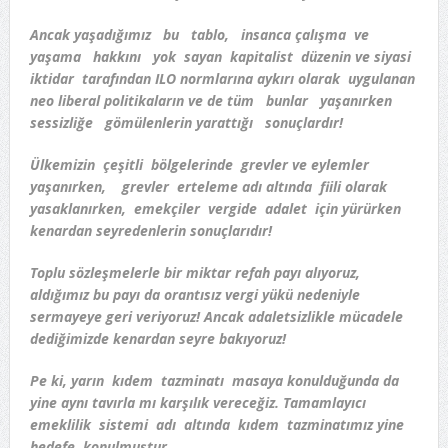
Ancak yaşadığımız bu tablo, insanca çalışma ve
yaşama hakkını yok sayan kapitalist düzenin ve siyasi
iktidar tarafından ILO normlarına aykırı olarak uygulanan
neo liberal politikaların ve de tüm bunlar yaşanırken
sessizliğe gömülenlerin yarattığı sonuçlardır!
Ülkemizin çeşitli bölgelerinde grevler ve eylemler
yaşanırken, grevler erteleme adı altında fiili olarak
yasaklanırken, emekçiler vergide adalet için yürürken
kenardan seyredenlerin sonuçlarıdır!
Toplu sözleşmelerle bir miktar refah payı alıyoruz,
aldığımız bu payı da orantısız vergi yükü nedeniyle
sermayeye geri veriyoruz! Ancak adaletsizlikle mücadele
dediğimizde kenardan seyre bakıyoruz!
Pe ki, yarın kıdem tazminatı masaya konulduğunda da
yine aynı tavırla mı karşılık vereceğiz. Tamamlayıcı
emeklilik sistemi adı altında kıdem tazminatımız yine
hedefe konulmuştur.