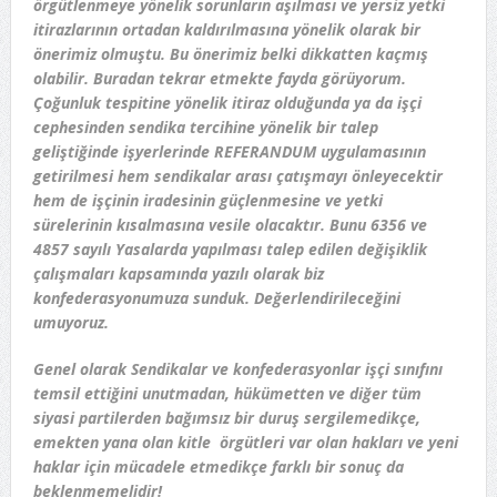
örgütlenmeye yönelik sorunların aşılması ve yersiz yetki
itirazlarının ortadan kaldırılmasına yönelik olarak bir
önerimiz olmuştu. Bu önerimiz belki dikkatten kaçmış
olabilir. Buradan tekrar etmekte fayda görüyorum.
Çoğunluk tespitine yönelik itiraz olduğunda ya da işçi
cephesinden sendika tercihine yönelik bir talep
geliştiğinde işyerlerinde REFERANDUM uygulamasının
getirilmesi hem sendikalar arası çatışmayı önleyecektir
hem de işçinin iradesinin güçlenmesine ve yetki
sürelerinin kısalmasına vesile olacaktır. Bunu 6356 ve
4857 sayılı Yasalarda yapılması talep edilen değişiklik
çalışmaları kapsamında yazılı olarak biz
konfederasyonumuza sunduk. Değerlendirileceğini
umuyoruz.
Genel olarak Sendikalar ve konfederasyonlar işçi sınıfını
temsil ettiğini unutmadan, hükümetten ve diğer tüm
siyasi partilerden bağımsız bir duruş sergilemedikçe,
emekten yana olan kitle örgütleri var olan hakları ve yeni
haklar için mücadele etmedikçe farklı bir sonuç da
beklenmemelidir!