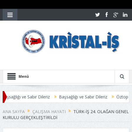
Menü
Sabır Dileriz
Başsağlığı ve Sabır Dileriz
Öztoprak-İş Yöneticiler
NUÇLANDI
Üyelerimize Duyuru
ANA SAYFA
ÇALIŞMA HAYATI
TÜRK-İŞ 24. OLAĞAN GENEL
KURULU GERÇEKLEŞTIRILDI