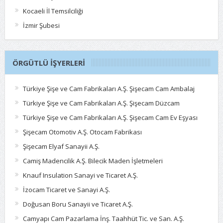
Kocaeli İl Temsilciliği
İzmir Şubesi
ÖRGÜTLÜ İŞYERLERI
Türkiye Şişe ve Cam Fabrikaları A.Ş. Şişecam Cam Ambalaj
Türkiye Şişe ve Cam Fabrikaları A.Ş. Şişecam Düzcam
Türkiye Şişe ve Cam Fabrikaları A.Ş. Şişecam Cam Ev Eşyası
Şişecam Otomotiv A.Ş. Otocam Fabrikası
Şişecam Elyaf Sanayii A.Ş.
Camiş Madencilik A.Ş. Bilecik Maden İşletmeleri
Knauf Insulation Sanayi ve Ticaret A.Ş.
İzocam Ticaret ve Sanayi A.Ş.
Doğusan Boru Sanayii ve Ticaret A.Ş.
Camyapı Cam Pazarlama İnş. Taahhüt Tic. ve San. A.Ş.