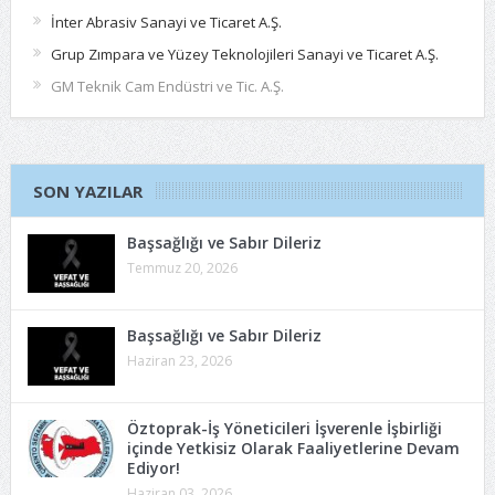
İnter Abrasiv Sanayi ve Ticaret A.Ş.
Grup Zımpara ve Yüzey Teknolojileri Sanayi ve Ticaret A.Ş.
GM Teknik Cam Endüstri ve Tic. A.Ş.
SON YAZILAR
Başsağlığı ve Sabır Dileriz
Temmuz 20, 2026
Başsağlığı ve Sabır Dileriz
Haziran 23, 2026
Öztoprak-İş Yöneticileri İşverenle İşbirliği
içinde Yetkisiz Olarak Faaliyetlerine Devam
Ediyor!
Haziran 03, 2026