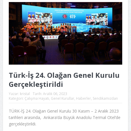
Türk-İş 24. Olağan Genel Kurulu
Gerçekleştirildi
Yazar:
kristal
Tarih:
Aralık 06, 2023
Kategori:
Çalışma Hayatı
,
Genel Kurullar
,
Haberler
,
Sendikamızdan
TÜRK-İŞ 24. Olağan Genel Kurulu 30 Kasım – 2 Aralık 2023
tarihleri arasında, Ankara’da Büyük Anadolu Termal Otel’de
gerçekleştirildi.