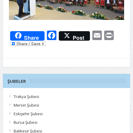
Facebook
Email
Prin
Share
Post
ŞUBELER
Trakya Şubesi
Mersin Şubesi
Eskişehir Şubesi
Bursa Şubesi
Balıkesir Şubesi