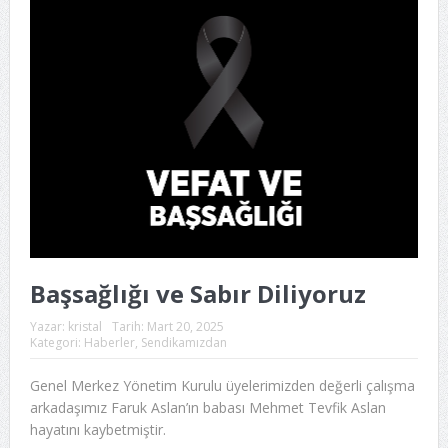
Başsağlığı ve Sabır Diliyoruz
Yazar:
kristal
Tarih:
Mart 20, 2025
Kategori:
Haberler
,
Sendikamızdan
Genel Merkez Yönetim Kurulu üyelerimizden değerli çalışma
arkadaşımız Faruk Aslan’ın babası Mehmet Tevfik Aslan
hayatını kaybetmiştir.