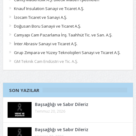
Knauf Insulation Sanayi ve Ticaret A.Ş.
İzocam Ticaret ve Sanayi A.Ş.
Doğusan Boru Sanayii ve Ticaret A.Ş.
Camyapı Cam Pazarlama İnş. Taahhüt Tic. ve San. A.Ş.
İnter Abrasiv Sanayi ve Ticaret A.Ş.
Grup Zımpara ve Yüzey Teknolojileri Sanayi ve Ticaret A.Ş.
GM Teknik Cam Endüstri ve Tic. A.Ş.
SON YAZILAR
Başsağlığı ve Sabır Dileriz
Temmuz 20, 2026
Başsağlığı ve Sabır Dileriz