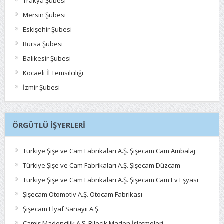
Trakya Şubesi
Mersin Şubesi
Eskişehir Şubesi
Bursa Şubesi
Balıkesir Şubesi
Kocaeli İl Temsilciliği
İzmir Şubesi
ÖRGÜTLÜ İŞYERLERI
Türkiye Şişe ve Cam Fabrikaları A.Ş. Şişecam Cam Ambalaj
Türkiye Şişe ve Cam Fabrikaları A.Ş. Şişecam Düzcam
Türkiye Şişe ve Cam Fabrikaları A.Ş. Şişecam Cam Ev Eşyası
Şişecam Otomotiv A.Ş. Otocam Fabrikası
Şişecam Elyaf Sanayii A.Ş.
Camiş Madencilik A.Ş. Bilecik Maden İşletmeleri