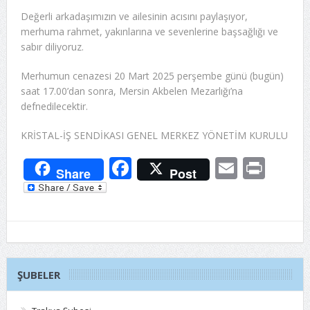
Değerli arkadaşımızın ve ailesinin acısını paylaşıyor,
merhuma rahmet, yakınlarına ve sevenlerine başsağlığı ve
sabır diliyoruz.
Merhumun cenazesi 20 Mart 2025 perşembe günü (bugün)
saat 17.00’dan sonra, Mersin Akbelen Mezarlığı’na
defnedilecektir.
KRİSTAL-İŞ SENDİKASI GENEL MERKEZ YÖNETİM KURULU
Facebook
Email
Prin
Share
Post
ŞUBELER