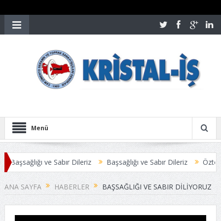
Menü
Başsağlığı ve Sabır Dileriz
Başsağlığı ve Sabır Dileriz
Öztoprak
LAŞMAYLA SONUÇLANDI
Üyelerimize Duyuru
ANA SAYFA
HABERLER
BAŞSAĞLIĞI VE SABIR DILIYORUZ