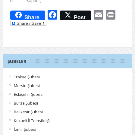
11- Kapanış
Facebook
Email
Prin
Share
Post
ŞUBELER
Trakya Şubesi
Mersin Şubesi
Eskişehir Şubesi
Bursa Şubesi
Balıkesir Şubesi
Kocaeli İl Temsilciliği
İzmir Şubesi