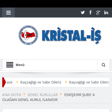
Menü
 taze
Başsağlığı ve Sabır Dileriz
Başsağlığı ve Sabır Dileriz
MESİ ANLAŞMAYLA SONUÇLANDI
Üyelerimize Duyuru
ANA SAYFA
GENEL KURULLAR
ESKIŞEHIR ŞUBE 4.
OLAĞAN GENEL KURUL İLANIDIR