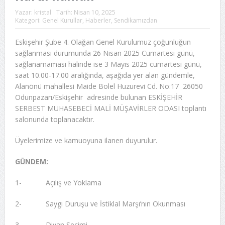
Yazar:
kristal
Tarih:
Nisan 10, 2025
Kategori:
Genel Kurullar
,
Haberler
,
Sendikamızdan
Eskişehir Şube 4. Olağan Genel Kurulumuz çoğunluğun
sağlanması durumunda 26 Nisan 2025 Cumartesi günü,
sağlanamaması halinde ise 3 Mayıs 2025 cumartesi günü,
saat 10.00-17.00 aralığında, aşağıda yer alan gündemle,
Alanönü mahallesi Maide Bolel Huzurevi Cd. No:17 26050
Odunpazarı/Eskişehir adresinde bulunan ESKİŞEHİR
SERBEST MUHASEBECİ MALİ MÜŞAVİRLER ODASI toplantı
salonunda toplanacaktır.
Üyelerimize ve kamuoyuna ilanen duyurulur.
GÜNDEM:
1- Açılış ve Yoklama
2- Saygı Duruşu ve İstiklal Marşı’nın Okunması
3- Divan Seçimi