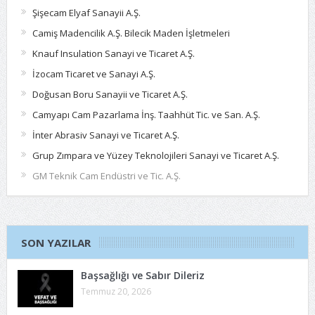
Şişecam Elyaf Sanayii A.Ş.
Camiş Madencilik A.Ş. Bilecik Maden İşletmeleri
Knauf Insulation Sanayi ve Ticaret A.Ş.
İzocam Ticaret ve Sanayi A.Ş.
Doğusan Boru Sanayii ve Ticaret A.Ş.
Camyapı Cam Pazarlama İnş. Taahhüt Tic. ve San. A.Ş.
İnter Abrasiv Sanayi ve Ticaret A.Ş.
Grup Zımpara ve Yüzey Teknolojileri Sanayi ve Ticaret A.Ş.
GM Teknik Cam Endüstri ve Tic. A.Ş.
SON YAZILAR
Başsağlığı ve Sabır Dileriz
Temmuz 20, 2026