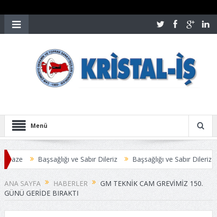
Menü
Başsağlığı ve Sabır Dileriz
Başsağlığı ve Sabır Dileriz
Öztop
 ANLAŞMAYLA SONUÇLANDI
Üyelerimize Duyuru
ANA SAYFA
HABERLER
GM TEKNİK CAM GREVİMİZ 150.
GÜNÜ GERİDE BIRAKTI