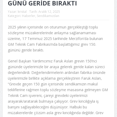
GÜNÜ GERİDE BIRAKTI
Yazar:
kristal
Tarih:
Aralık 12, 2025
Kategori:
Haberler
,
Sendikamızdan
2025 yılının içerisinde on oturumun gerçekleştiği toplu
sözleşme müzakerelerinde anlaşma sağlanamaması
üzerine, 17 Temmuz 2025 tarihinde Merzifon’da bulunan
GM Teknik Cam Fabrikası’nda başlattığımız grev 150.
gününü geride bıraktı.
Genel Başkan Yardımcımız Faruk Aslan grevin 150’nci
gününde üyelerimizle bir araya gelerek geride kalan süreci
değerlendirdi. Değerlendirmelerin ardından fabrika önünde
üyelerimizle birlikte açıklama gerçekleştiren Faruk Aslan,
“Grevde geçen 150 gün içerisinde sendikamızın makul
tekliflerine rağmen toplu sözleşme masasına gelmeyen GM
Teknik Cam işvereni, çareyi grevdeki üyelerimizi
arayarak/aratarak bulmaya çalışıyor. Grev kırıcılığıyla iş
barışını sağlayabileceğini düşünüyor. Halbuki bu
müzakerelerde çözüm asla grev kırıcılığında değildir. Grev