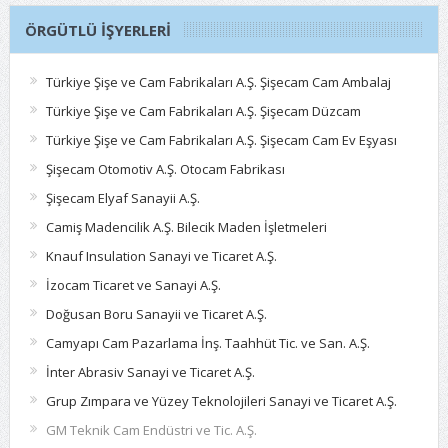
ÖRGÜTLÜ İŞYERLERI
Türkiye Şişe ve Cam Fabrikaları A.Ş. Şişecam Cam Ambalaj
Türkiye Şişe ve Cam Fabrikaları A.Ş. Şişecam Düzcam
Türkiye Şişe ve Cam Fabrikaları A.Ş. Şişecam Cam Ev Eşyası
Şişecam Otomotiv A.Ş. Otocam Fabrikası
Şişecam Elyaf Sanayii A.Ş.
Camiş Madencilik A.Ş. Bilecik Maden İşletmeleri
Knauf Insulation Sanayi ve Ticaret A.Ş.
İzocam Ticaret ve Sanayi A.Ş.
Doğusan Boru Sanayii ve Ticaret A.Ş.
Camyapı Cam Pazarlama İnş. Taahhüt Tic. ve San. A.Ş.
İnter Abrasiv Sanayi ve Ticaret A.Ş.
Grup Zımpara ve Yüzey Teknolojileri Sanayi ve Ticaret A.Ş.
GM Teknik Cam Endüstri ve Tic. A.Ş.