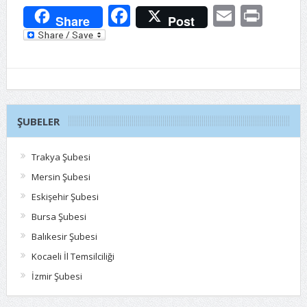
Facebook
Email
Prin
Share
Post
ŞUBELER
Trakya Şubesi
Mersin Şubesi
Eskişehir Şubesi
Bursa Şubesi
Balıkesir Şubesi
Kocaeli İl Temsilciliği
İzmir Şubesi