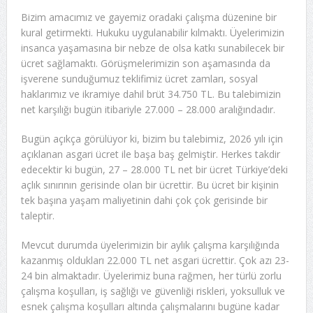
Bizim amacımız ve gayemiz oradaki çalışma düzenine bir
kural getirmekti. Hukuku uygulanabilir kılmaktı. Üyelerimizin
insanca yaşamasına bir nebze de olsa katkı sunabilecek bir
ücret sağlamaktı. Görüşmelerimizin son aşamasında da
işverene sunduğumuz teklifimiz ücret zamları, sosyal
haklarımız ve ikramiye dahil brüt 34.750 TL. Bu talebimizin
net karşılığı bugün itibariyle 27.000 – 28.000 aralığındadır.
Bugün açıkça görülüyor ki, bizim bu talebimiz, 2026 yılı için
açıklanan asgari ücret ile başa baş gelmiştir. Herkes takdir
edecektir ki bugün, 27 – 28.000 TL net bir ücret Türkiye’deki
açlık sınırının gerisinde olan bir ücrettir. Bu ücret bir kişinin
tek başına yaşam maliyetinin dahi çok çok gerisinde bir
taleptir.
Mevcut durumda üyelerimizin bir aylık çalışma karşılığında
kazanmış oldukları 22.000 TL net asgari ücrettir. Çok azı 23-
24 bin almaktadır. Üyelerimiz buna rağmen, her türlü zorlu
çalışma koşulları, iş sağlığı ve güvenliği riskleri, yoksulluk ve
esnek çalışma koşulları altında çalışmalarını bugüne kadar