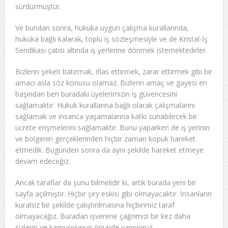
sürdürmüştür.
Ve bundan sonra, hukuka uygun çalışma kurallarında,
hukuka bağlı kalarak, toplu iş sözleşmesiyle ve de Kristal-İş
Sendikası çatısı altında iş yerlerine dönmek istemektedirler.
Bizlerin şirketi batırmak, iflas ettirmek, zarar ettirmek gibi bir
amacı asla söz konusu olamaz. Bizlerin amaç ve gayesi en
başından beri buradaki üyelerimizin iş güvencesini
sağlamaktır. Hukuk kurallarına bağlı olarak çalışmalarını
sağlamak ve insanca yaşamalarına katkı sunabilecek bir
ücrete erişmelerini sağlamaktır. Bunu yaparken de iş yerinin
ve bölgenin gerçeklerinden hiçbir zaman kopuk hareket
etmedik. Bugünden sonra da aynı şekilde hareket etmeye
devam edeceğiz.
Ancak taraflar da şunu bilmelidir ki, artık burada yeni bir
sayfa açılmıştır. Hiçbir şey eskisi gibi olmayacaktır. İnsanların
kuralsız bir şekilde çalıştırılmasına hiçbirimiz taraf
olmayacağız. Buradan işverene çağrımızı bir kez daha
sizlerin ve kamuoyunun önünde yapıyoruz.