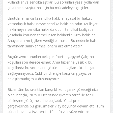
kullandılar ve sendikalaştılar. Bu sorunları yasal yollardan
çözüme kavuşturmak için bu mücadeleye giriştiler.
Unutulmamalıdır ki sendika hakkı anayasal bir haktır.
Vatandaşlık hakkı neyse sendika hakkı da odur. Mülkiyet
hakkı neyse sendika hakkı da odur. Sendikal faaliyetler
yasalarla korunan temel insan haklarıdır. Grev hakkı da
Anayasamızın işçilere verdiği bir haktır. Bu nedenle halk
tarafından sahiplenmesi önem arz etmektedir.
Bugün aynı sorunları pek çok fabrika yaşıyor! Çalışma
koşulları son derece esnek. Ama bizler ne yazık ki bu
koşullarda bu sorunların çözümünü sağlamakta başarı
sağlayamıyoruz. Ciddi bir dirençle karşı karşıyayız ve
anlaşılamadığımızı düşünüyoruz.
Bizler tüm bu sıkıntıları karşılıklı konuşarak çözeceğimize
olan inançla, 2025 yılı içerisinde işveren tarafı ile toplu
sözleşme görüşmelerine başladık. Yasal prosedür
çerçevesinde bu görüşmeler 7 ay boyunca devam etti. Tüm
süreç boyunca işveren ile 10 defa yüz yüze görüşme