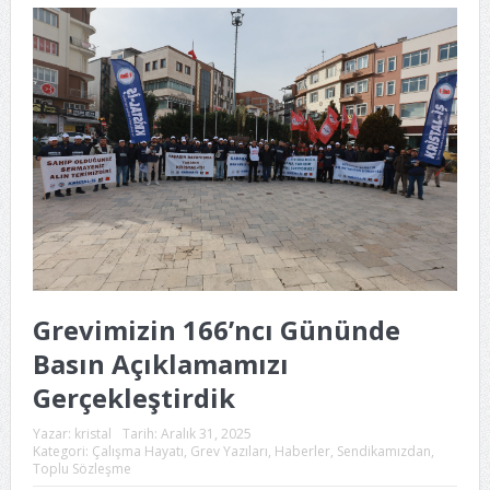
Grevimizin 166’ncı Gününde
Basın Açıklamamızı
Gerçekleştirdik
Yazar:
kristal
Tarih:
Aralık 31, 2025
Kategori:
Çalışma Hayatı
,
Grev Yazıları
,
Haberler
,
Sendikamızdan
,
Toplu Sözleşme