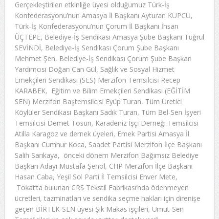
Gerçekleştirilen etkinliğe üyesi olduğumuz Türk-İş
Konfederasyonu’nun Amasya İl Başkanı Ayturan KÜPCÜ,
Türk-İş Konfederasyonu’nun Çorum İl Başkanı İhsan
ÜÇTEPE, Belediye-İş Sendikası Amasya Şube Başkanı Tuğrul
SEVİNDİ, Belediye-İş Sendikası Çorum Şube Başkanı
Mehmet Şen, Belediye-İş Sendikası Çorum Şube Başkan
Yardımcısı Doğan Can Gül, Sağlık ve Sosyal Hizmet
Emekçileri Sendikası (SES) Merzifon Temsilcisi Recep
KARABEK, Eğitim ve Bilim Emekçileri Sendikası (EĞİTİM
SEN) Merzifon Baştemsilcisi Eyüp Turan, Tüm Üretici
Köylüler Sendikası Başkanı Sadık Turan, Tüm Bel-Sen İşyeri
Temsilcisi Demet Tosun, Karadeniz İşçi Derneği Temsilcisi
Atilla Karagöz ve dernek üyeleri, Emek Partisi Amasya İl
Başkanı Cumhur Koca, Saadet Partisi Merzifon İlçe Başkanı
Salih Sarıkaya, önceki dönem Merzifon Bağımsız Belediye
Başkan Adayı Mustafa Şenol, CHP Merzifon İlçe Başkanı
Hasan Caba, Yeşil Sol Parti İl Temsilcisi Enver Mete,
Tokat’ta bulunan CRS Tekstil Fabrikası’nda ödenmeyen
ücretleri, tazminatları ve sendika seçme hakları için direnişe
geçen BİRTEK-SEN üyesi Şık Makas işçileri, Umut-Sen