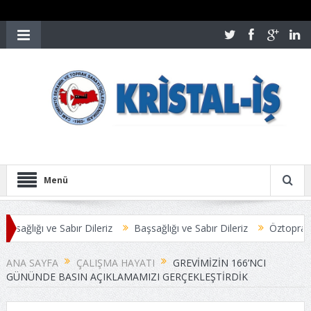
Menü
ır Dileriz
Başsağlığı ve Sabır Dileriz
Öztoprak-İş Yöneticileri İş
ÇLANDI
Üyelerimize Duyuru
ANA SAYFA
ÇALIŞMA HAYATI
GREVIMIZIN 166’NCI
GÜNÜNDE BASIN AÇIKLAMAMIZI GERÇEKLEŞTIRDIK