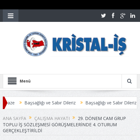
Menü
aze
Başsağlığı ve Sabır Dileriz
Başsağlığı ve Sabır Dileriz
Ö
Sİ ANLAŞMAYLA SONUÇLANDI
Üyelerimize Duyuru
ANA SAYFA
ÇALIŞMA HAYATI
29. DÖNEM CAM GRUP
TOPLU İŞ SÖZLEŞMESİ GÖRÜŞMELERİNDE 4. OTURUM
GERÇEKLEŞTİRİLDİ