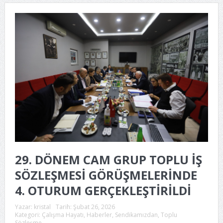
29. DÖNEM CAM GRUP TOPLU İŞ
SÖZLEŞMESİ GÖRÜŞMELERİNDE
4. OTURUM GERÇEKLEŞTİRİLDİ
Yazar:
kristal
Tarih:
Şubat 26, 2026
Kategori:
Çalışma Hayatı
,
Haberler
,
Sendikamızdan
,
Toplu
Sözleşme