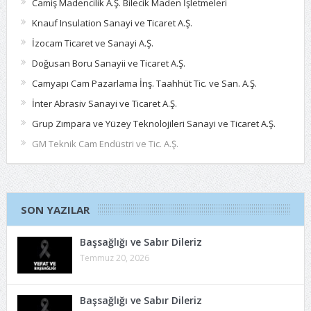
Camiş Madencilik A.Ş. Bilecik Maden İşletmeleri
Knauf Insulation Sanayi ve Ticaret A.Ş.
İzocam Ticaret ve Sanayi A.Ş.
Doğusan Boru Sanayii ve Ticaret A.Ş.
Camyapı Cam Pazarlama İnş. Taahhüt Tic. ve San. A.Ş.
İnter Abrasiv Sanayi ve Ticaret A.Ş.
Grup Zımpara ve Yüzey Teknolojileri Sanayi ve Ticaret A.Ş.
GM Teknik Cam Endüstri ve Tic. A.Ş.
SON YAZILAR
Başsağlığı ve Sabır Dileriz
Temmuz 20, 2026
Başsağlığı ve Sabır Dileriz