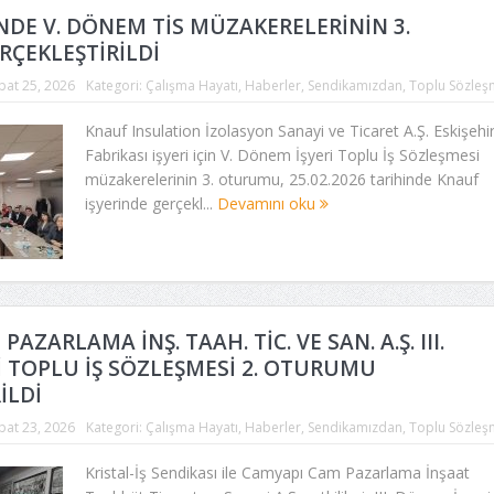
NDE V. DÖNEM TİS MÜZAKERELERİNİN 3.
ÇEKLEŞTİRİLDİ
bat 25, 2026
Kategori:
Çalışma Hayatı
,
Haberler
,
Sendikamızdan
,
Toplu Sözleş
Knauf Insulation İzolasyon Sanayi ve Ticaret A.Ş. Eskişehi
Fabrikası işyeri için V. Dönem İşyeri Toplu İş Sözleşmesi
müzakerelerinin 3. oturumu, 25.02.2026 tarihinde Knauf
işyerinde gerçekl...
Devamını oku
AZARLAMA İNŞ. TAAH. TİC. VE SAN. A.Ş. III.
 TOPLU İŞ SÖZLEŞMESİ 2. OTURUMU
İLDİ
bat 23, 2026
Kategori:
Çalışma Hayatı
,
Haberler
,
Sendikamızdan
,
Toplu Sözleş
Kristal-İş Sendikası ile Camyapı Cam Pazarlama İnşaat