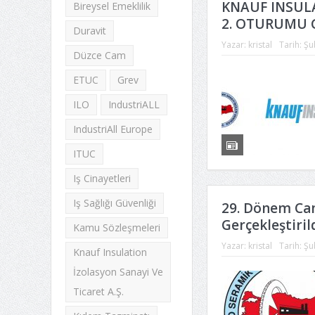
KNAUF INSULA
Bireysel Emeklilik
2. OTURUMU G
Duravit
Yazar:
kristal
Tarih:
Şu
Düzce Cam
ETUC
Grev
ILO
IndustriALL
IndustriAll Europe
ITUC
Iş Cinayetleri
Iş Sağlığı Güvenliği
29. Dönem Cam
Gerçekleştiril
Kamu Sözleşmeleri
Yazar:
kristal
Tarih:
Şu
Knauf Insulation
İzolasyon Sanayi Ve
Ticaret A.Ş.