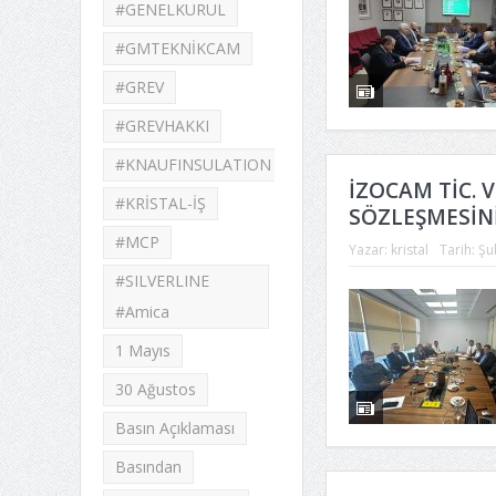
#GENELKURUL
#GMTEKNİKCAM
#GREV
#GREVHAKKI
#KNAUFINSULATION
İZOCAM TİC. V
#KRİSTAL-İŞ
SÖZLEŞMESİN
#MCP
Yazar:
kristal
Tarih:
Şu
#SILVERLINE
#Amica
1 Mayıs
30 Ağustos
Basın Açıklaması
Basından