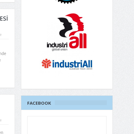
ESİ
e
inde
e
FACEBOOK
e
en