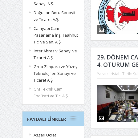
Sanayi A.Ş.
Doğusan Boru Sanayii
ve Ticaret A.Ş.
Camyapı Cam
Pazarlama İnş. Taahhüt
Tic. ve San. A.Ş.
İnter Abrasiv Sanayi ve
29. DÖNEM C
Ticaret A.Ş.
4. OTURUM GE
Grup Zımpara ve Yüzey
Teknolojileri Sanayi ve
Yazar:
kristal
Tarih:
Şu
Ticaret A.Ş.
GM Teknik Cam
Endüstri ve Tic. A.Ş.
FAYDALI LINKLER
Asgari Ücret