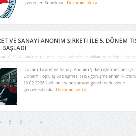
İşverenleri Sendikası...
Devamını oku
ET VE SANAYİ ANONİM ŞİRKETİ İLE 5. DÖNEM Tİ
 BAŞLADI
bat 10, 2026
Kategori:
Çalışma Hayatı
,
Haberler
,
Sendikamızdan
,
Toplu Sözleş
İzocam Ticaret ve Sanayi Anonim Şirketi işletmesine ilişkin
Dönem Toplu İş Sözleşmesi (TİS) görüşmelerinin ilk otu
10.02.2026 tarihinde sendikamızın genel merkezinde
gerçekleştirildi....
Devamını oku
4
5
6
›
»