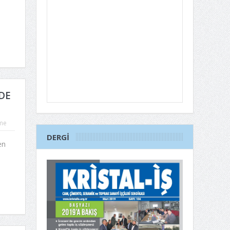
DE
me
DERGI
en