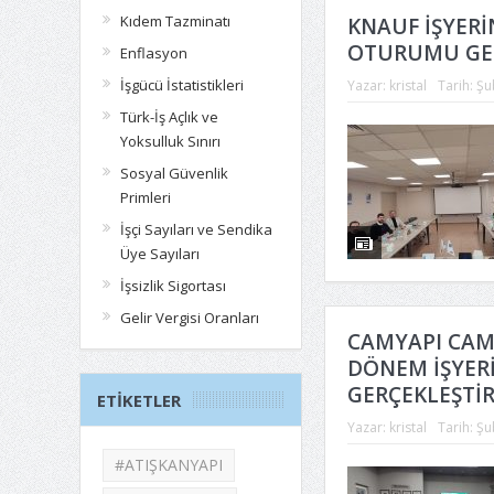
Kıdem Tazminatı
KNAUF İŞYERİ
OTURUMU GER
Enflasyon
İşgücü İstatistikleri
Yazar:
kristal
Tarih:
Şu
Türk-İş Açlık ve
Yoksulluk Sınırı
Sosyal Güvenlik
Primleri
İşçi Sayıları ve Sendika
Üye Sayıları
İşsizlik Sigortası
Gelir Vergisi Oranları
CAMYAPI CAM P
DÖNEM İŞYERİ
GERÇEKLEŞTİR
ETIKETLER
Yazar:
kristal
Tarih:
Şu
#ATIŞKANYAPI