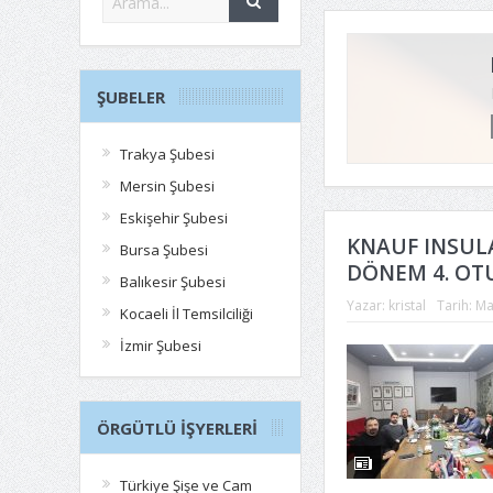
ŞUBELER
Trakya Şubesi
Mersin Şubesi
Eskişehir Şubesi
KNAUF INSULA
Bursa Şubesi
DÖNEM 4. OT
Balıkesir Şubesi
Yazar:
kristal
Tarih:
Ma
Kocaeli İl Temsilciliği
İzmir Şubesi
ÖRGÜTLÜ İŞYERLERI
Türkiye Şişe ve Cam