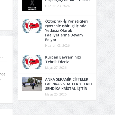
Haziran 23, 2026
6
Öztoprak-İş Yöneticileri
İşverenle İşbirliği içinde
Yetkisiz Olarak
Faaliyetlerine Devam
Ediyor!
Haziran 03, 2026
Kurban Bayramınızı
me
Tebrik Ederiz
Mayıs 27, 2026
inde
ANKA SERAMİK ÇİFTELER
e
FABRİKASINDA TEK YETKİLİ
SENDİKA KRİSTAL-İŞ’TİR
Mayıs 25, 2026