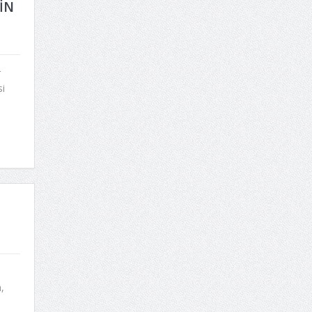
İN
r
i
,