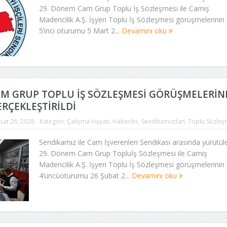
29. Dönem Cam Grup Toplu İş Sözleşmesi ile Camiş
Madencilik A.Ş. İşyeri Toplu İş Sözleşmesi görüşmelerinin
5’inci oturumu 5 Mart 2...
Devamını oku
AM GRUP TOPLU İŞ SÖZLEŞMESİ GÖRÜŞMELERİN
RÇEKLEŞTİRİLDİ
bat 26, 2026
Kategori:
Çalışma Hayatı
,
Haberler
,
Sendikamızdan
,
Toplu Sözleş
Sendikamız ile Cam İşverenleri Sendikası arasında yürütül
29. Dönem Cam Grup Topluİş Sözleşmesi ile Camiş
Madencilik A.Ş. İşyeri Toplu İş Sözleşmesi görüşmelerinin
4’üncüoturumu 26 Şubat 2...
Devamını oku