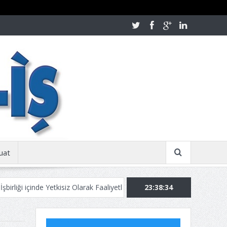
uat
nde Yetkisiz Olarak Faaliyetlerine Devam Ediyor!
23:38:35
Kurban Bayramınızı 