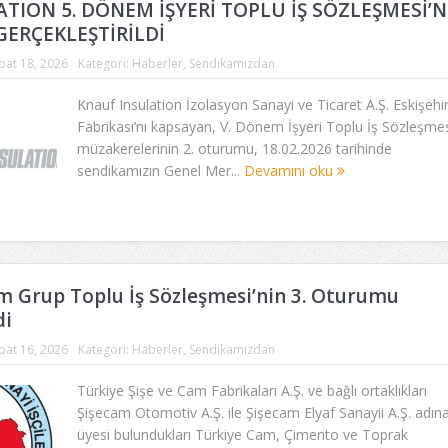
TION 5. DÖNEM İŞYERİ TOPLU İŞ SÖZLEŞMESİ’N
ERÇEKLEŞTİRİLDİ
bat 18, 2026
Kategori:
Haberler
,
Sendikamızdan
Knauf Insulation İzolasyon Sanayi ve Ticaret A.Ş. Eskişehi
Fabrikası’nı kapsayan, V. Dönem İşyeri Toplu İş Sözleşmes
müzakerelerinin 2. oturumu, 18.02.2026 tarihinde
sendikamızın Genel Mer...
Devamını oku
 Grup Toplu İş Sözleşmesi’nin 3. Oturumu
di
bat 16, 2026
Kategori:
Haberler
,
Sendikamızdan
Türkiye Şişe ve Cam Fabrikaları A.Ş. ve bağlı ortaklıkları
Şişecam Otomotiv A.Ş. ile Şişecam Elyaf Sanayii A.Ş. adına
üyesi bulundukları Türkiye Cam, Çimento ve Toprak