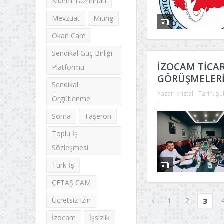
Kıdem Tazminatı
Mevzuat
Miting
Okan Cam
Sendikal Güç Birliği
İZOCAM TİCAR
Platformu
GÖRÜŞMELERİ
Sendikal
Yazar:
kristal
Tarih:
Şu
Örgütlenme
Soma
Taşeron
Toplu İş
Sözleşmesi
Türk-İş
ÇETAŞ CAM
‹
1
2
Ücretsiz Izin
3
İzocam
İşsizlik