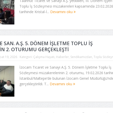
Taahhüt Ticaret ve Sanayi A.Ş. yetkilileri, III. Dönem İşyeri
Toplu İş Sözleşmesi müzakereleri kapsamında 23.02.202
tarihinde Kristal-İ...
Devamını oku
E SAN. A.Ş. 5. DÖNEM İŞLETME TOPLU İŞ
İN 2. OTURUMU GERÇEKLEŞTİ
bat 19, 2026
Kategori:
Çalışma Hayatı
,
Haberler
,
Sendikamızdan
,
Toplu Sözleş
İzocam Ticaret ve Sanayi A.Ş. 5. Dönem İşletme Toplu İş
Sözleşmesi müzakerelerinin 2. oturumu, 19.02.2026 tarih
İstanbul/Maltepe’de bulunan İzocam Genel Müdürlüğü’nd
gerçekleştirildi. T...
Devamını oku