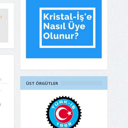
41
e
ÜST ÖRGÜTLER
r
ş