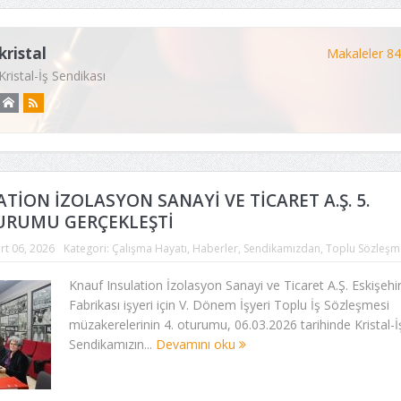
kristal
Makaleler 8
Kristal-İş Sendikası
TİON İZOLASYON SANAYİ VE TİCARET A.Ş. 5.
URUMU GERÇEKLEŞTİ
rt 06, 2026
Kategori:
Çalışma Hayatı
,
Haberler
,
Sendikamızdan
,
Toplu Sözleşm
Knauf Insulation İzolasyon Sanayi ve Ticaret A.Ş. Eskişehi
Fabrikası işyeri için V. Dönem İşyeri Toplu İş Sözleşmesi
müzakerelerinin 4. oturumu, 06.03.2026 tarihinde Kristal-İ
Sendikamızın...
Devamını oku