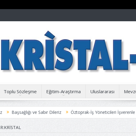
Toplu Sözleşme
Eğitim-Araştırma
Uluslararası
Mevz
ığı ve Sabır Dileriz
Öztoprak-İş Yöneticileri İşverenle İşbirliği içi
ize Duyuru
R:KRISTAL