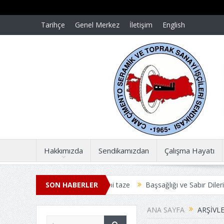
Tarihçe
Genel Merkez
İletişim
English
Hakkımızda
Sendikamızdan
Çalışma Hayatı
nümünde acılar dün gibi taze
SON HABERLER
Başsağlığı ve Sabır Dileriz
Başsağl
ME TOPLU İŞ SÖZLEŞMESİ ANLAŞMAYLA SONUÇLANDI
Üyelerim
ANA SAYFA
ARŞIVLE