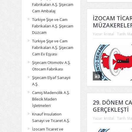
Fabrikaları A.Ş. Şişecam
Cam Ambalaj
İZOCAM TİCAR
Türkiye Şişe ve Cam
MÜZAKERELER
Fabrikaları A.Ş. Şişecam
Düzcam
Yazar:
kristal
Tarih:
Ma
Türkiye Şişe ve Cam
Fabrikaları A.Ş. Şişecam
Cam Ev Eşyası
Şişecam Otomotiv A.Ş.
Otocam Fabrikası
Şişecam Elyaf Sanayii
A.Ş.
Camiş Madencilik A.Ş.
Bilecik Maden
29. DÖNEM C
İşletmeleri
GERÇEKLEŞTİ
Knauf Insulation
Yazar:
kristal
Tarih:
Ma
Sanayi ve Ticaret A.Ş.
İzocam Ticaret ve