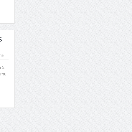
S
me
 5.
rumu