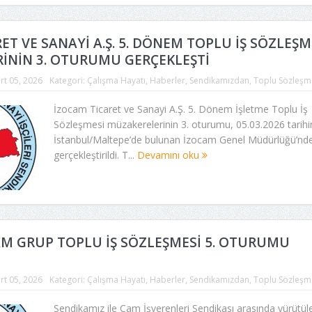
ET VE SANAYİ A.Ş. 5. DÖNEM TOPLU İŞ SÖZLEŞM
İNİN 3. OTURUMU GERÇEKLEŞTİ
rt 05, 2026
Kategori:
Çalışma Hayatı
,
Haberler
,
Sendikamızdan
,
Toplu Sözleşm
İzocam Ticaret ve Sanayi A.Ş. 5. Dönem İşletme Toplu İş
Sözleşmesi müzakerelerinin 3. oturumu, 05.03.2026 tarih
İstanbul/Maltepe’de bulunan İzocam Genel Müdürlüğü’nd
gerçekleştirildi. T...
Devamını oku
AM GRUP TOPLU İŞ SÖZLEŞMESİ 5. OTURUMU
rt 05, 2026
Kategori:
Çalışma Hayatı
,
Haberler
,
Sendikamızdan
,
Toplu Sözleşm
Sendikamız ile Cam İşverenleri Sendikası arasında yürütül