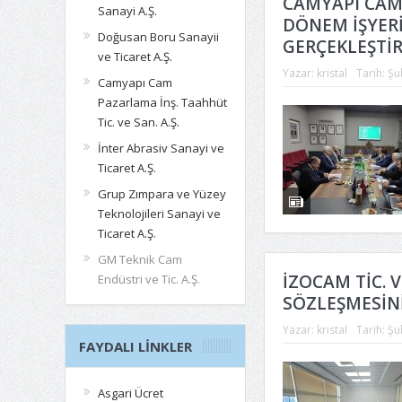
CAMYAPI CAM P
Sanayi A.Ş.
DÖNEM İŞYERİ
Doğusan Boru Sanayii
GERÇEKLEŞTİR
ve Ticaret A.Ş.
Yazar:
kristal
Tarih:
Şu
Camyapı Cam
Pazarlama İnş. Taahhüt
Tic. ve San. A.Ş.
İnter Abrasiv Sanayi ve
Ticaret A.Ş.
Grup Zımpara ve Yüzey
Teknolojileri Sanayi ve
Ticaret A.Ş.
GM Teknik Cam
İZOCAM TİC. V
Endüstri ve Tic. A.Ş.
SÖZLEŞMESİN
Yazar:
kristal
Tarih:
Şu
FAYDALI LINKLER
Asgari Ücret