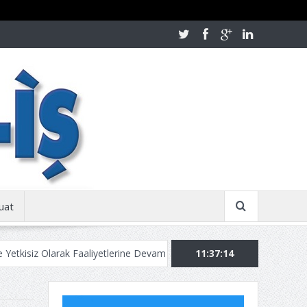
uat
Olarak Faaliyetlerine Devam Ediyor!
Kurban Bayramınızı Tebrik Ederi
11:37:15