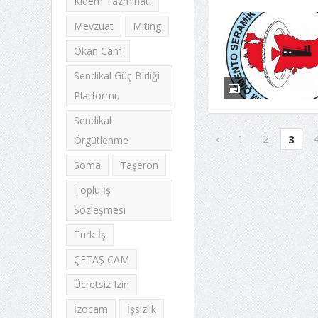
Kıdem Tazminatı
Mevzuat
Miting
Okan Cam
Sendikal Güç Birliği
Platformu
Sendikal
‹
1
2
3
Örgütlenme
Soma
Taşeron
Toplu İş
Sözleşmesi
Türk-İş
ÇETAŞ CAM
Ücretsiz Izin
İzocam
İşsizlik