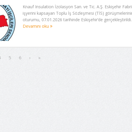
Knauf Insulation İzolasyon San. ve Tic. A.Ş. Eskişehir Fabri
işyerini kapsayan Toplu İş Sözleşmesi (TİS) görüşmelerinin
oturumu, 07.01.2026 tarihinde Eskişehir’de gerçekleştirildi. İ
Devamını oku
4
5
6
›
»