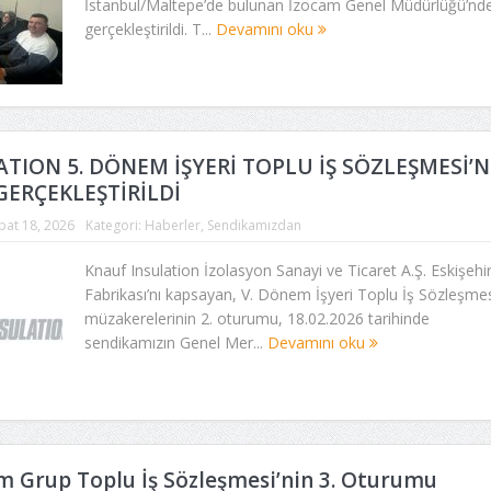
İstanbul/Maltepe’de bulunan İzocam Genel Müdürlüğü’nd
gerçekleştirildi. T...
Devamını oku
TION 5. DÖNEM İŞYERİ TOPLU İŞ SÖZLEŞMESİ’N
ERÇEKLEŞTİRİLDİ
bat 18, 2026
Kategori:
Haberler
,
Sendikamızdan
Knauf Insulation İzolasyon Sanayi ve Ticaret A.Ş. Eskişehi
Fabrikası’nı kapsayan, V. Dönem İşyeri Toplu İş Sözleşmes
müzakerelerinin 2. oturumu, 18.02.2026 tarihinde
sendikamızın Genel Mer...
Devamını oku
 Grup Toplu İş Sözleşmesi’nin 3. Oturumu