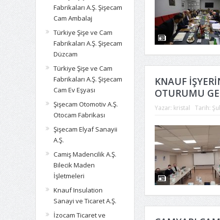
Fabrikaları A.Ş. Şişecam
Cam Ambalaj
Türkiye Şişe ve Cam
Fabrikaları A.Ş. Şişecam
Düzcam
Türkiye Şişe ve Cam
Fabrikaları A.Ş. Şişecam
KNAUF İŞYERİ
Cam Ev Eşyası
OTURUMU GER
Şişecam Otomotiv A.Ş.
Yazar:
kristal
Tarih:
Şu
Otocam Fabrikası
Şişecam Elyaf Sanayii
A.Ş.
Camiş Madencilik A.Ş.
Bilecik Maden
İşletmeleri
Knauf Insulation
Sanayi ve Ticaret A.Ş.
İzocam Ticaret ve