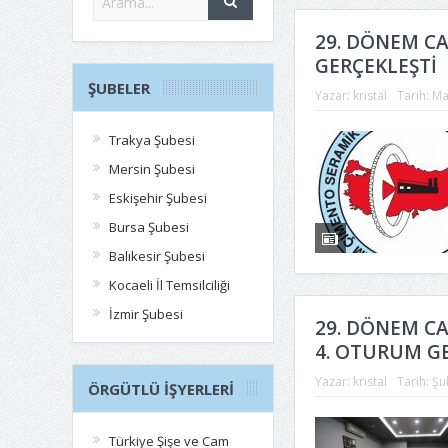
29. DÖNEM C
GERÇEKLEŞTİ
ŞUBELER
Yazar:
kristal
Tarih:
Ma
Trakya Şubesi
Mersin Şubesi
Eskişehir Şubesi
Bursa Şubesi
Balıkesir Şubesi
Kocaeli İl Temsilciliği
İzmir Şubesi
29. DÖNEM C
4. OTURUM GE
Yazar:
kristal
Tarih:
Şu
ÖRGÜTLÜ İŞYERLERI
Türkiye Şişe ve Cam