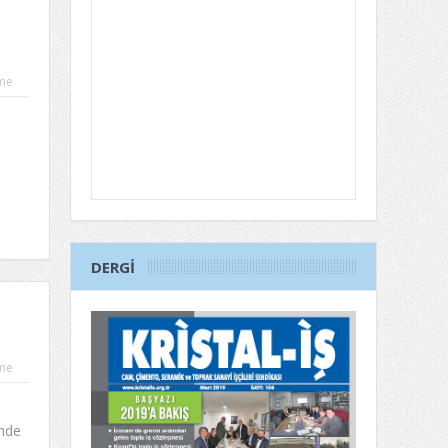
me
6
DERGI
me
inde