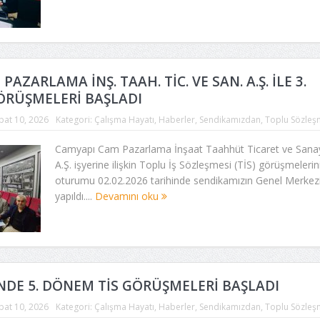
AZARLAMA İNŞ. TAAH. TİC. VE SAN. A.Ş. İLE 3.
ÖRÜŞMELERİ BAŞLADI
bat 10, 2026
Kategori:
Çalışma Hayatı
,
Haberler
,
Sendikamızdan
,
Toplu Sözleş
Camyapı Cam Pazarlama İnşaat Taahhüt Ticaret ve Sana
A.Ş. işyerine ilişkin Toplu İş Sözleşmesi (TİS) görüşmelerini
oturumu 02.02.2026 tarihinde sendikamızın Genel Merkez
yapıldı....
Devamını oku
NDE 5. DÖNEM TİS GÖRÜŞMELERİ BAŞLADI
bat 10, 2026
Kategori:
Çalışma Hayatı
,
Haberler
,
Sendikamızdan
,
Toplu Sözleş