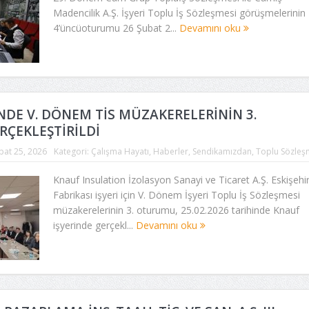
Madencilik A.Ş. İşyeri Toplu İş Sözleşmesi görüşmelerinin
4’üncüoturumu 26 Şubat 2...
Devamını oku
NDE V. DÖNEM TİS MÜZAKERELERİNİN 3.
ÇEKLEŞTİRİLDİ
bat 25, 2026
Kategori:
Çalışma Hayatı
,
Haberler
,
Sendikamızdan
,
Toplu Sözleş
Knauf Insulation İzolasyon Sanayi ve Ticaret A.Ş. Eskişehi
Fabrikası işyeri için V. Dönem İşyeri Toplu İş Sözleşmesi
müzakerelerinin 3. oturumu, 25.02.2026 tarihinde Knauf
işyerinde gerçekl...
Devamını oku