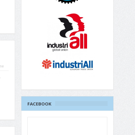
me
r
FACEBOOK