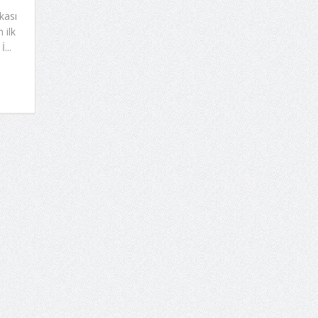
kası
 ilk
...