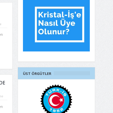
e
en
ÜST ÖRGÜTLER
DE
me
en