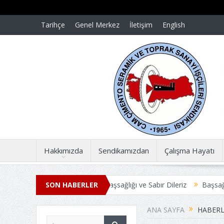
Tarihçe
Genel Merkez
İletişim
English
Hakkımızda
Sendikamızdan
Çalışma Hayatı
ar dün gibi taze
SON HABERLER
Başsağlığı ve Sabır Dileriz
Başsağlığı ve Sabır 
Ş SÖZLEŞMESİ ANLAŞMAYLA SONUÇLANDI
Üyelerimize Duyuru
ANA SAYFA
HABERL