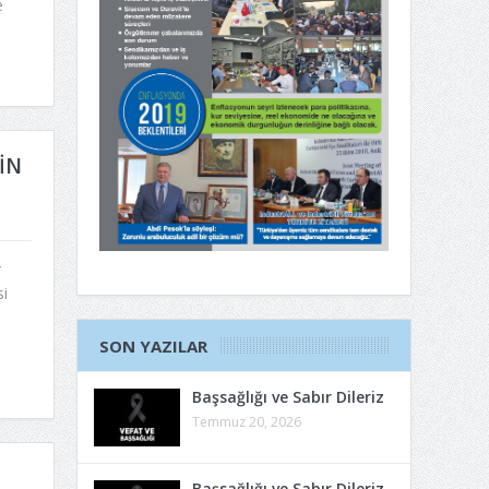
e
İN
r
i
SON YAZILAR
Başsağlığı ve Sabır Dileriz
Temmuz 20, 2026
Başsağlığı ve Sabır Dileriz