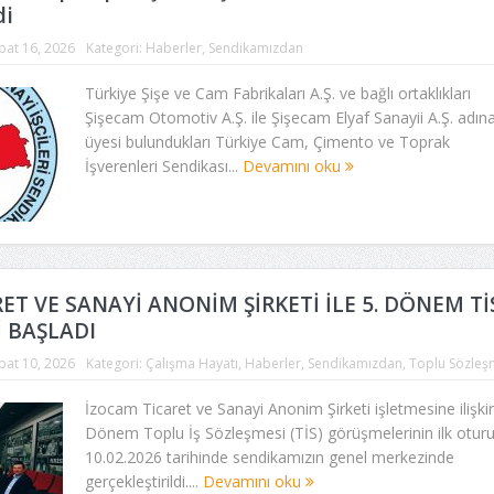
di
bat 16, 2026
Kategori:
Haberler
,
Sendikamızdan
Türkiye Şişe ve Cam Fabrikaları A.Ş. ve bağlı ortaklıkları
Şişecam Otomotiv A.Ş. ile Şişecam Elyaf Sanayii A.Ş. adına
üyesi bulundukları Türkiye Cam, Çimento ve Toprak
İşverenleri Sendikası...
Devamını oku
ET VE SANAYİ ANONİM ŞİRKETİ İLE 5. DÖNEM Tİ
 BAŞLADI
bat 10, 2026
Kategori:
Çalışma Hayatı
,
Haberler
,
Sendikamızdan
,
Toplu Sözleş
İzocam Ticaret ve Sanayi Anonim Şirketi işletmesine ilişkin
Dönem Toplu İş Sözleşmesi (TİS) görüşmelerinin ilk otu
10.02.2026 tarihinde sendikamızın genel merkezinde
gerçekleştirildi....
Devamını oku