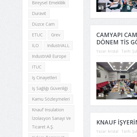
Bireysel Emeklilik
Duravit
Düzce Cam
CAMYAPI CAM P
ETUC
Grev
DÖNEM TİS G
ILO
IndustriALL
Yazar:
kristal
Tarih:
Şu
IndustriAll Europe
ITUC
Iş Cinayetleri
Iş Sağlığı Güvenliği
Kamu Sözleşmeleri
Knauf Insulation
İzolasyon Sanayi Ve
KNAUF İŞYERİ
Ticaret A.Ş.
Yazar:
kristal
Tarih:
Şu