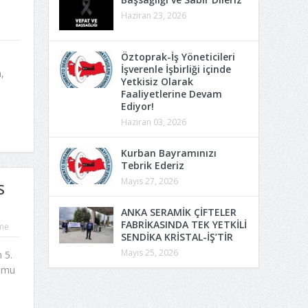
Haziran 23, 2026
Öztoprak-İş Yöneticileri
İşverenle İşbirliği içinde
,
Yetkisiz Olarak
Faaliyetlerine Devam
Ediyor!
Haziran 03, 2026
Kurban Bayramınızı
Tebrik Ederiz
Mayıs 27, 2026
S
ANKA SERAMİK ÇİFTELER
FABRİKASINDA TEK YETKİLİ
me
SENDİKA KRİSTAL-İŞ’TİR
Mayıs 25, 2026
 5.
rumu