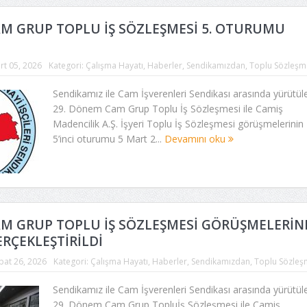
AM GRUP TOPLU İŞ SÖZLEŞMESİ 5. OTURUMU
rt 05, 2026
Kategori:
Çalışma Hayatı
,
Haberler
,
Sendikamızdan
,
Toplu Sözleşm
Sendikamız ile Cam İşverenleri Sendikası arasında yürütül
29. Dönem Cam Grup Toplu İş Sözleşmesi ile Camiş
Madencilik A.Ş. İşyeri Toplu İş Sözleşmesi görüşmelerinin
5’inci oturumu 5 Mart 2...
Devamını oku
AM GRUP TOPLU İŞ SÖZLEŞMESİ GÖRÜŞMELERİN
RÇEKLEŞTİRİLDİ
bat 26, 2026
Kategori:
Çalışma Hayatı
,
Haberler
,
Sendikamızdan
,
Toplu Sözleş
Sendikamız ile Cam İşverenleri Sendikası arasında yürütül
29. Dönem Cam Grup Topluİş Sözleşmesi ile Camiş