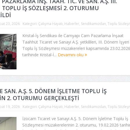
AZARLAMA İNŞ. TAAH. TİC. VE SAN. A.Ş. III.
 TOPLU İŞ SÖZLEŞMESİ 2. OTURUMU
İLDİ
bat 23, 2026
Kategori:
Çalışma Hayatı
,
Haberler
,
Sendikamızdan
,
Toplu Sözleş
Kristal-İş Sendikası ile Camyapı Cam Pazarlama İnşaat
Taahhüt Ticaret ve Sanayi A.Ş. yetkilileri, III. Dönem İşyeri
Toplu İş Sözleşmesi müzakereleri kapsamında 23.02.202
tarihinde Kristal-İ...
Devamını oku
E SAN. A.Ş. 5. DÖNEM İŞLETME TOPLU İŞ
İN 2. OTURUMU GERÇEKLEŞTİ
bat 19, 2026
Kategori:
Çalışma Hayatı
,
Haberler
,
Sendikamızdan
,
Toplu Sözleş
İzocam Ticaret ve Sanayi A.Ş. 5. Dönem İşletme Toplu İş
Sözleşmesi müzakerelerinin 2. oturumu, 19.02.2026 tarih