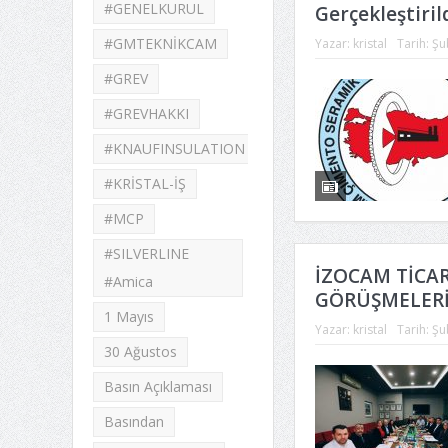
#GENELKURUL
Gerçekleştiril
#GMTEKNİKCAM
Yazar:
kristal
Tarih:
Şu
#GREV
#GREVHAKKI
#KNAUFINSULATION
#KRİSTAL-İŞ
#MCP
#SILVERLINE
İZOCAM TİCAR
#Amica
GÖRÜŞMELERİ
1 Mayıs
Yazar:
kristal
Tarih:
Şu
30 Ağustos
Basın Açıklaması
Basından