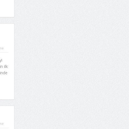
me
yi
n ilk
inde
me