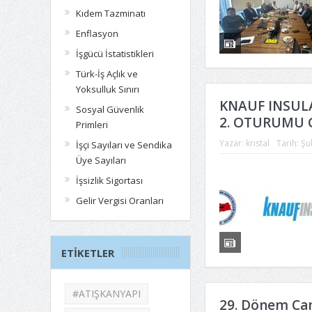
Kıdem Tazminatı
Enflasyon
İşgücü İstatistikleri
Türk-İş Açlık ve
Yoksulluk Sınırı
KNAUF INSULA
Sosyal Güvenlik
2. OTURUMU G
Primleri
Yazar:
kristal
Tarih:
Şu
İşçi Sayıları ve Sendika
Üye Sayıları
İşsizlik Sigortası
Gelir Vergisi Oranları
ETIKETLER
#ATIŞKANYAPI
29. Dönem Cam