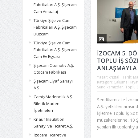
Fabrikaları A.Ş. Şişecam
Cam Ambalaj
Türkiye Şişe ve Cam
Fabrikaları A.Ş. Şişecam
Düzcam
Türkiye Şişe ve Cam
Fabrikaları A.Ş. Şişecam
İZOCAM 5. D
Cam Ev Eşyası
TOPLU İŞ SÖZ
Şişecam Otomotiv A.Ş.
ANLAŞMAYLA
Otocam Fabrikası
Yazar:
kristal
Tarih:
Ma
Şişecam Elyaf Sanayii
Kategori:
Çalışma Hayat
Sendikamızdan
,
Toplu 
A.Ş.
Camiş Madencilik A.Ş.
Sendikamız ile İzoca
Bilecik Maden
A.Ş. yetkilileri aras
İşletmeleri
İşletme Toplu İş Sö
Knauf Insulation
müzakerelerine, 10 Ş
Sanayi ve Ticaret A.Ş.
yapılan ilk toplantıyla
İzocam Ticaret ve