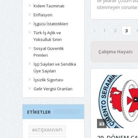
ve yıllardır çözüm 
Kıdem Tazminatı
istenmeyen sorunlara
Enflasyon
İşgücü İstatistikleri
‹
1
2
3
Türk-İş Açlık ve
Yoksulluk Sınırı
Sosyal Güvenlik
Çalışma Hayatı
Primleri
İşçi Sayıları ve Sendika
Üye Sayıları
İşsizlik Sigortası
Gelir Vergisi Oranları
ETIKETLER
#ATIŞKANYAPI
29. DÖNEM C