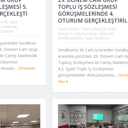
LEŞMESİ 5.
TOPLU İŞ SÖZLEŞMESİ
ÇEKLEŞTİ
GÖRÜŞMELERİNDE 4.
OTURUM GERÇEKLEŞTİRİL
rt 05, 2026
ı
,
Haberler
,
Yazar:
kristal
Tarih:
Şubat 26, 2026
Sözleşme
Kategori:
Çalışma Hayatı
,
Haberler
,
Sendikamızdan
,
Toplu Sözleşme
şverenleri Sendikası
 29. Dönem Cam Grup
Sendikamız ile Cam İşverenleri Sendik
ile Camiş Madencilik
arasında yürütülen 29. Dönem Cam G
Sözleşmesi
Topluİş Sözleşmesi ile Camiş Madenci
 oturum...
Devamını
A.Ş. İşyeri Toplu İş Sözleşmesi
görüşmelerinin 4’üncüoturumu...
Deva
oku