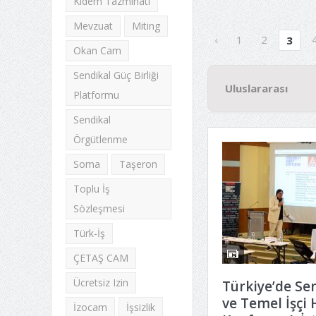
Kıdem Tazminatı
Mevzuat
Miting
‹
1
2
3
Okan Cam
Sendikal Güç Birliği
Uluslararası
Platformu
Sendikal
Örgütlenme
Soma
Taşeron
Toplu İş
Sözleşmesi
Türk-İş
ÇETAŞ CAM
Ücretsiz Izin
Türkiye’de Se
ve Temel İşçi 
İzocam
İşsizlik