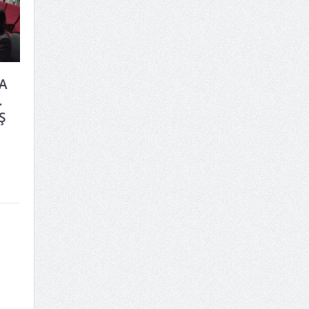
A
.
Ş