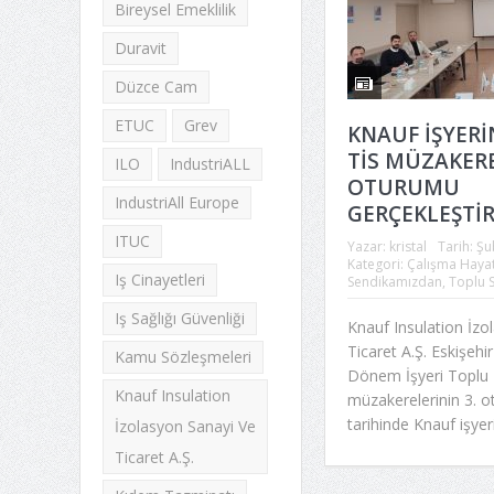
Bireysel Emeklilik
Duravit
Düzce Cam
ETUC
Grev
KNAUF İŞYERİ
TİS MÜZAKERE
ILO
IndustriALL
OTURUMU
IndustriAll Europe
GERÇEKLEŞTİR
ITUC
Yazar:
kristal
Tarih:
Şu
Kategori:
Çalışma Hayat
Iş Cinayetleri
Sendikamızdan
,
Toplu 
Iş Sağlığı Güvenliği
Knauf Insulation İzo
Ticaret A.Ş. Eskişehir 
Kamu Sözleşmeleri
Dönem İşyeri Toplu 
Knauf Insulation
müzakerelerinin 3. 
tarihinde Knauf işyeri
İzolasyon Sanayi Ve
Ticaret A.Ş.