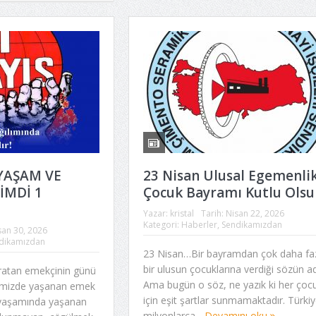
YAŞAM VE
23 Nisan Ulusal Egemenlik
İMDİ 1
Çocuk Bayramı Kutlu Olsu
Yazar:
kristal
Tarih:
Nisan 22, 2026
Kategori:
Haberler
,
Sendikamızdan
san 30, 2026
dikamızdan
23 Nisan…Bir bayramdan çok daha faz
bir ulusun çocuklarına verdiği sözün adı
ratan emekçinin günü
Ama bugün o söz, ne yazık ki her çoc
kemizde yaşanan emek
için eşit şartlar sunmamaktadır. Türkiy
a yaşamında yaşanan
milyonlarca...
Devamını oku