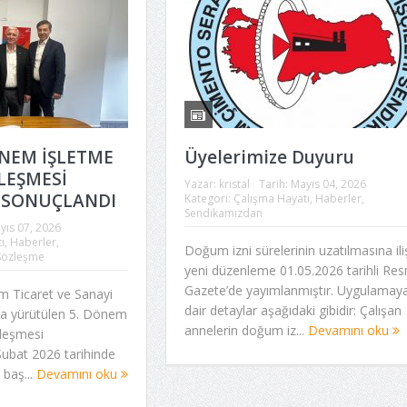
ÖNEM İŞLETME
Üyelerimize Duyuru
LEŞMESİ
Yazar:
kristal
Tarih:
Mayıs 04, 2026
 SONUÇLANDI
Kategori:
Çalışma Hayatı
,
Haberler
,
Sendikamızdan
yıs 07, 2026
ı
,
Haberler
,
Doğum izni sürelerinin uzatılmasına ili
Sözleşme
yeni düzenleme 01.05.2026 tarihli Res
Gazete’de yayımlanmıştır. Uygulamay
m Ticaret ve Sanayi
dair detaylar aşağıdaki gibidir: Çalışan
ında yürütülen 5. Dönem
annelerin doğum iz...
Devamını oku
zleşmesi
ubat 2026 tarihinde
 baş...
Devamını oku