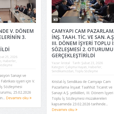
NDE V. DÖNEM
CAMYAPI CAM PAZARLAM
LERİNİN 3.
İNŞ. TAAH. TİC. VE SAN. A.Ş
III. DÖNEM İŞYERİ TOPLU İ
İLDİ
SÖZLEŞMESİ 2. OTURUMU
GERÇEKLEŞTİRİLDİ
bat 25, 2026
ı
,
Haberler
,
Yazar:
kristal
Tarih:
Şubat 23, 2026
Sözleşme
Kategori:
Çalışma Hayatı
,
Haberler
,
Sendikamızdan
,
Toplu Sözleşme
lasyon Sanayi ve
Fabrikası işyeri için V.
Kristal-İş Sendikası ile Camyapı Cam
İş Sözleşmesi
Pazarlama İnşaat Taahhüt Ticaret ve
oturumu, 25.02.2026
Sanayi A.Ş. yetkilileri, III. Dönem İşyeri
n...
Devamını oku
Toplu İş Sözleşmesi müzakereleri
kapsamında 23.02.2026 tarihinde...
Devamını oku