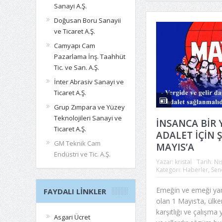
Sanayi A.Ş.
Doğusan Boru Sanayii
ve Ticaret A.Ş.
Camyapı Cam
Pazarlama İnş. Taahhüt
Tic. ve San. A.Ş.
İnter Abrasiv Sanayi ve
Ticaret A.Ş.
Grup Zımpara ve Yüzey
Teknolojileri Sanayi ve
İNSANCA BİR 
Ticaret A.Ş.
ADALET İÇİN Ş
GM Teknik Cam
MAYIS’A
Endüstri ve Tic. A.Ş.
Yazar:
kristal
Tarih:
Ni
Kategori:
Haberler
,
Sen
Emeğin ve emeği ya
FAYDALI LINKLER
olan 1 Mayıs’ta, ül
karşıtlığı ve çalışm
Asgari Ücret