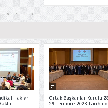
4
5
6
›
»
ndikal Haklar
Ortak Başkanlar Kurulu 28
Hakları
29 Temmuz 2023 Tarihind