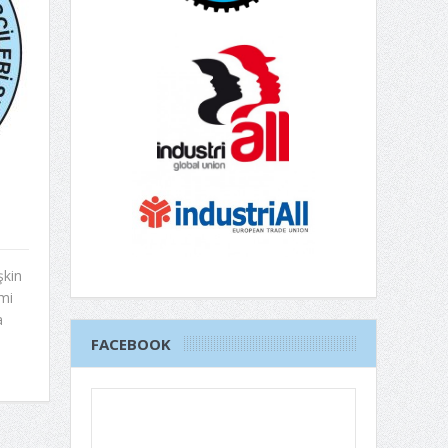
şkin
mi
a
FACEBOOK