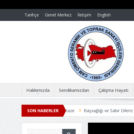
Tarihçe
Genel Merkez
İletişim
English
Hakkımızda
Sendikamızdan
Çalışma Hayatı
nde acılar dün gibi taze
SON HABERLER
Başsağlığı ve Sabır Dileriz
Başsağlığı 
TOPLU İŞ SÖZLEŞMESİ ANLAŞMAYLA SONUÇLANDI
Üyelerimize 