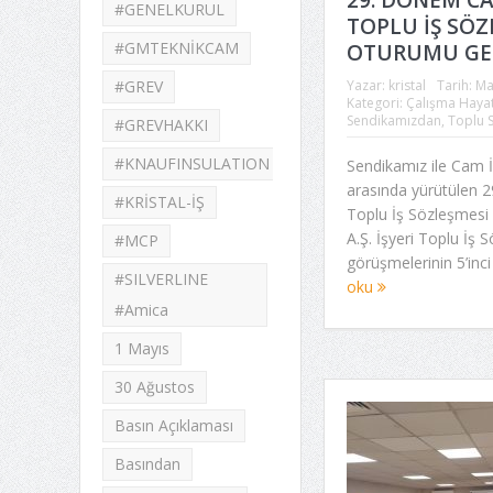
#GENELKURUL
TOPLU İŞ SÖZ
#GMTEKNİKCAM
OTURUMU GER
Yazar:
kristal
Tarih:
Ma
#GREV
Kategori:
Çalışma Hayat
Sendikamızdan
,
Toplu 
#GREVHAKKI
#KNAUFINSULATION
Sendikamız ile Cam İ
arasında yürütülen
#KRİSTAL-İŞ
Toplu İş Sözleşmesi 
A.Ş. İşyeri Toplu İş 
#MCP
görüşmelerinin 5’inci
#SILVERLINE
oku
#Amica
1 Mayıs
30 Ağustos
Basın Açıklaması
Basından