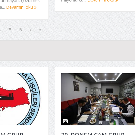
bulunmayan, çözülmek
...
Devamını oku
4
5
6
›
»
AM GRUP
29. DÖNEM CAM GRUP