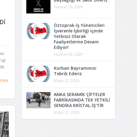
Haziran 23, 2026
Dİ
Öztoprak-İş Yöneticileri
İşverenle İşbirliği içinde
Yetkisiz Olarak
Faaliyetlerine Devam
Ediyor!
ası
Haziran 03, 2026
rup
lik
Kurban Bayramınızı
Tebrik Ederiz
mını
Mayıs 27, 2026
ANKA SERAMİK ÇİFTELER
FABRİKASINDA TEK YETKİLİ
SENDİKA KRİSTAL-İŞ’TİR
Mayıs 25, 2026