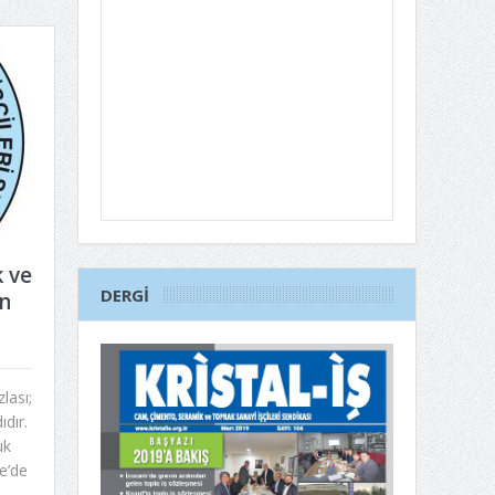
 ve
DERGI
n
lası;
dır.
uk
e’de