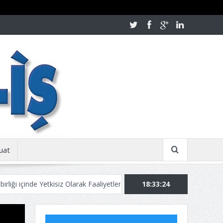
uat
Yetkisiz Olarak Faaliyetlerine Devam Ediyor!
18:33:25
Kurban Bayramınızı Tebr