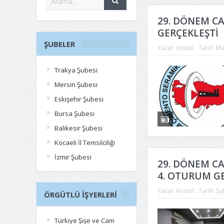
29. DÖNEM C
GERÇEKLEŞTİ
ŞUBELER
Yazar:
kristal
Tarih:
Ma
Trakya Şubesi
Mersin Şubesi
Eskişehir Şubesi
Bursa Şubesi
Balıkesir Şubesi
Kocaeli İl Temsilciliği
İzmir Şubesi
29. DÖNEM C
4. OTURUM GE
Yazar:
kristal
Tarih:
Şu
ÖRGÜTLÜ İŞYERLERI
Türkiye Şişe ve Cam