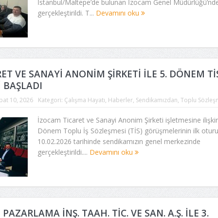
İstanbul/Maltepe’de bulunan İzocam Genel Müdürlüğü’nd
gerçekleştirildi. T...
Devamını oku
ET VE SANAYİ ANONİM ŞİRKETİ İLE 5. DÖNEM Tİ
 BAŞLADI
bat 10, 2026
Kategori:
Çalışma Hayatı
,
Haberler
,
Sendikamızdan
,
Toplu Sözleş
İzocam Ticaret ve Sanayi Anonim Şirketi işletmesine ilişkin
Dönem Toplu İş Sözleşmesi (TİS) görüşmelerinin ilk otu
10.02.2026 tarihinde sendikamızın genel merkezinde
gerçekleştirildi....
Devamını oku
AZARLAMA İNŞ. TAAH. TİC. VE SAN. A.Ş. İLE 3.