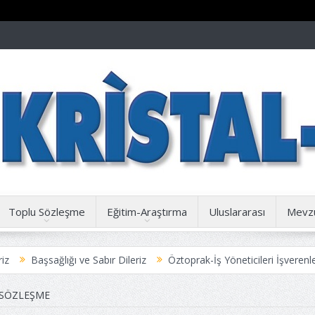
Toplu Sözleşme
Eğitim-Araştırma
Uluslararası
Mevz
ğlığı ve Sabır Dileriz
Öztoprak-İş Yöneticileri İşverenle İşbirliği iç
SÖZLEŞME