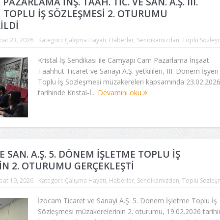
AZARLAMA İNŞ. TAAH. TİC. VE SAN. A.Ş. III.
 TOPLU İŞ SÖZLEŞMESİ 2. OTURUMU
İLDİ
bat 23, 2026
Kategori:
Çalışma Hayatı
,
Haberler
,
Sendikamızdan
,
Toplu Sözleş
Kristal-İş Sendikası ile Camyapı Cam Pazarlama İnşaat
Taahhüt Ticaret ve Sanayi A.Ş. yetkilileri, III. Dönem İşyeri
Toplu İş Sözleşmesi müzakereleri kapsamında 23.02.202
tarihinde Kristal-İ...
Devamını oku
E SAN. A.Ş. 5. DÖNEM İŞLETME TOPLU İŞ
İN 2. OTURUMU GERÇEKLEŞTİ
bat 19, 2026
Kategori:
Çalışma Hayatı
,
Haberler
,
Sendikamızdan
,
Toplu Sözleş
İzocam Ticaret ve Sanayi A.Ş. 5. Dönem İşletme Toplu İş
Sözleşmesi müzakerelerinin 2. oturumu, 19.02.2026 tarih