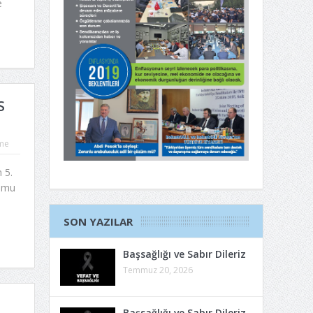
e
S
me
 5.
rumu
SON YAZILAR
Başsağlığı ve Sabır Dileriz
Temmuz 20, 2026
Başsağlığı ve Sabır Dileriz