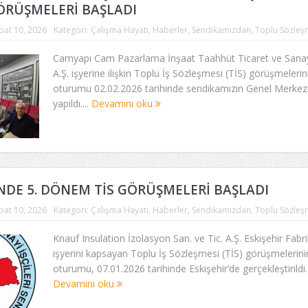
ÖRÜŞMELERİ BAŞLADI
bat 10, 2026
Kategori:
Çalışma Hayatı
,
Haberler
,
Sendikamızdan
,
Toplu Sözleş
Camyapı Cam Pazarlama İnşaat Taahhüt Ticaret ve Sana
A.Ş. işyerine ilişkin Toplu İş Sözleşmesi (TİS) görüşmelerini
oturumu 02.02.2026 tarihinde sendikamızın Genel Merkez
yapıldı....
Devamını oku
NDE 5. DÖNEM TİS GÖRÜŞMELERİ BAŞLADI
bat 10, 2026
Kategori:
Çalışma Hayatı
,
Haberler
,
Sendikamızdan
,
Toplu Sözleş
Knauf Insulation İzolasyon San. ve Tic. A.Ş. Eskişehir Fabri
işyerini kapsayan Toplu İş Sözleşmesi (TİS) görüşmelerinin
oturumu, 07.01.2026 tarihinde Eskişehir’de gerçekleştirildi. İ
Devamını oku