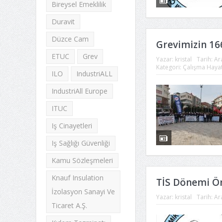
Bireysel Emeklilik
Duravit
Düzce Cam
Grevimizin 16
ETUC
Grev
Yazar:
kristal
Tarih:
Ar
Kategori:
Çalışma Hayat
ILO
IndustriALL
IndustriAll Europe
ITUC
Iş Cinayetleri
Iş Sağlığı Güvenliği
Kamu Sözleşmeleri
Knauf Insulation
TİS Dönemi Ön
İzolasyon Sanayi Ve
Yazar:
kristal
Tarih:
Ar
Ticaret A.Ş.