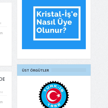
e
en
ÜST ÖRGÜTLER
DE
me
en