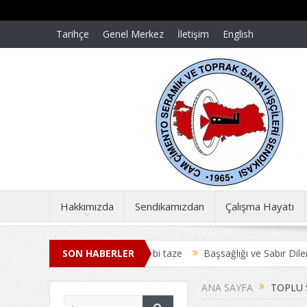
Tarihçe
Genel Merkez
İletişim
English
Hakkımızda
Sendikamızdan
Çalışma Hayatı
dönümünde acılar dün gibi taze
SON HABERLER
Başsağlığı ve Sabır Dileriz
Başsa
ANA SAYFA
TOPLU 