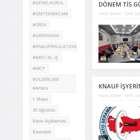
#GENELKURUL
DÖNEM TİS G
#GMTEKNİKCAM
Yazar:
kristal
Tarih:
Şu
#GREV
#GREVHAKKI
#KNAUFINSULATION
#KRİSTAL-İŞ
#MCP
#SILVERLINE
KNAUF İŞYERİ
#Amica
Yazar:
kristal
Tarih:
Şu
1 Mayıs
30 Ağustos
Basın Açıklaması
Basından