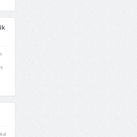
ik
n
29
ikal