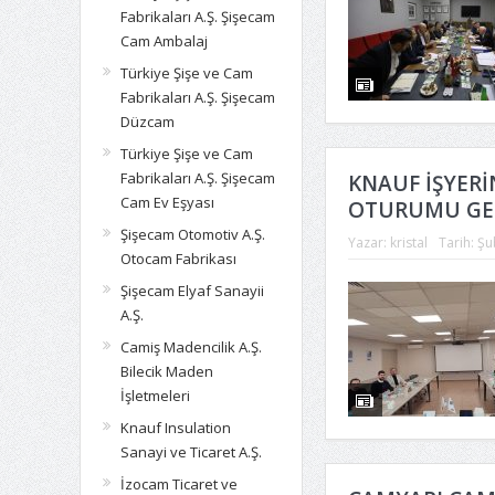
Fabrikaları A.Ş. Şişecam
Cam Ambalaj
Türkiye Şişe ve Cam
Fabrikaları A.Ş. Şişecam
Düzcam
Türkiye Şişe ve Cam
Fabrikaları A.Ş. Şişecam
KNAUF İŞYERİ
Cam Ev Eşyası
OTURUMU GER
Şişecam Otomotiv A.Ş.
Yazar:
kristal
Tarih:
Şu
Otocam Fabrikası
Şişecam Elyaf Sanayii
A.Ş.
Camiş Madencilik A.Ş.
Bilecik Maden
İşletmeleri
Knauf Insulation
Sanayi ve Ticaret A.Ş.
İzocam Ticaret ve