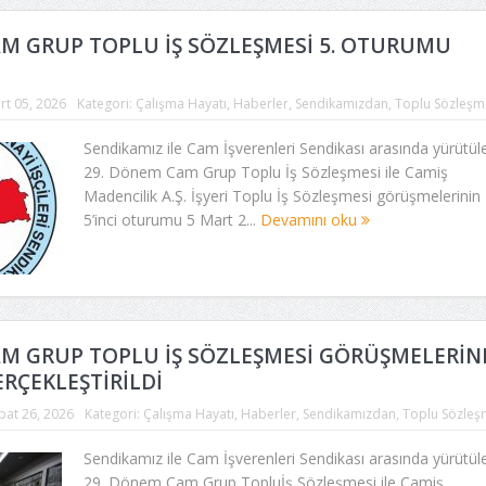
AM GRUP TOPLU İŞ SÖZLEŞMESİ 5. OTURUMU
rt 05, 2026
Kategori:
Çalışma Hayatı
,
Haberler
,
Sendikamızdan
,
Toplu Sözleşm
Sendikamız ile Cam İşverenleri Sendikası arasında yürütül
29. Dönem Cam Grup Toplu İş Sözleşmesi ile Camiş
Madencilik A.Ş. İşyeri Toplu İş Sözleşmesi görüşmelerinin
5’inci oturumu 5 Mart 2...
Devamını oku
AM GRUP TOPLU İŞ SÖZLEŞMESİ GÖRÜŞMELERİN
RÇEKLEŞTİRİLDİ
bat 26, 2026
Kategori:
Çalışma Hayatı
,
Haberler
,
Sendikamızdan
,
Toplu Sözleş
Sendikamız ile Cam İşverenleri Sendikası arasında yürütül
29. Dönem Cam Grup Topluİş Sözleşmesi ile Camiş