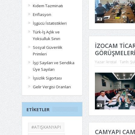
Kıdem Tazminatı
Enflasyon
İşgücü İstatistikleri
Türk-İş Açlık ve
Yoksulluk Sınırı
İZOCAM TİCAR
Sosyal Güvenlik
GÖRÜŞMELERİ
Primleri
Yazar:
kristal
Tarih:
Şu
İşçi Sayıları ve Sendika
Üye Sayıları
İşsizlik Sigortası
Gelir Vergisi Oranları
ETIKETLER
#ATIŞKANYAPI
CAMYAPI CAM P