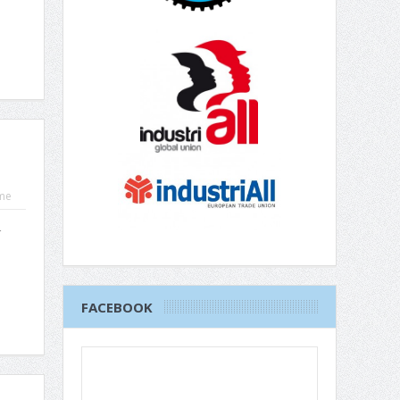
me
r
FACEBOOK