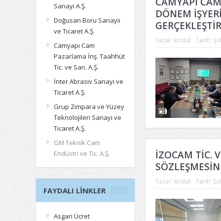
CAMYAPI CAM P
Sanayi A.Ş.
DÖNEM İŞYERİ
Doğusan Boru Sanayii
GERÇEKLEŞTİR
ve Ticaret A.Ş.
Yazar:
kristal
Tarih:
Şu
Camyapı Cam
Pazarlama İnş. Taahhüt
Tic. ve San. A.Ş.
İnter Abrasiv Sanayi ve
Ticaret A.Ş.
Grup Zımpara ve Yüzey
Teknolojileri Sanayi ve
Ticaret A.Ş.
GM Teknik Cam
İZOCAM TİC. V
Endüstri ve Tic. A.Ş.
SÖZLEŞMESİN
Yazar:
kristal
Tarih:
Şu
FAYDALI LINKLER
Asgari Ücret