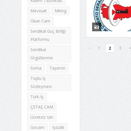
Kıdem Tazminatı
Mevzuat
Miting
Okan Cam
Sendikal Güç Birliği
Platformu
‹
1
3
2
Sendikal
Örgütlenme
Soma
Taşeron
Toplu İş
Sözleşmesi
Türk-İş
ÇETAŞ CAM
Ücretsiz Izin
İzocam
İşsizlik