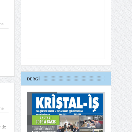
me
6
DERGI
me
inde