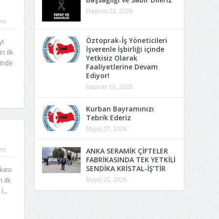
Haziran 23, 2026
me
Öztoprak-İş Yöneticileri
yi
İşverenle İşbirliği içinde
n ilk
Yetkisiz Olarak
inde
Faaliyetlerine Devam
Ediyor!
Haziran 03, 2026
Kurban Bayramınızı
Tebrik Ederiz
Mayıs 27, 2026
me
ANKA SERAMİK ÇİFTELER
FABRİKASINDA TEK YETKİLİ
SENDİKA KRİSTAL-İŞ’TİR
kası
 ilk
Mayıs 25, 2026
...