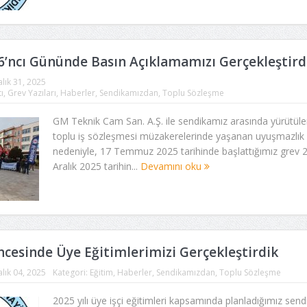
6’ncı Gününde Basın Açıklamamızı Gerçekleştird
alık 31, 2025
ı
,
Grev Yazıları
,
Haberler
,
Sendikamızdan
,
Toplu Sözleşme
GM Teknik Cam San. A.Ş. ile sendikamız arasında yürütüle
toplu iş sözleşmesi müzakerelerinde yaşanan uyuşmazlık
nedeniyle, 17 Temmuz 2025 tarihinde başlattığımız grev 
Aralık 2025 tarihin...
Devamını oku
cesinde Üye Eğitimlerimizi Gerçekleştirdik
alık 04, 2025
Kategori:
Eğitim
,
Haberler
,
Sendikamızdan
,
Toplu Sözleşme
2025 yılı üye işçi eğitimleri kapsamında planladığımız send